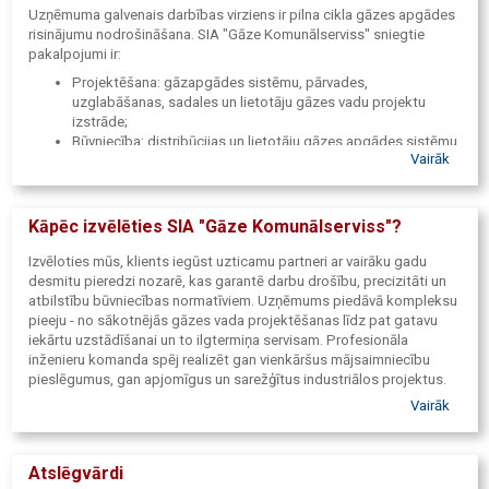
Uzņēmuma galvenais darbības virziens ir pilna cikla gāzes apgādes
risinājumu nodrošināšana. SIA "Gāze Komunālserviss" sniegtie
pakalpojumi ir:
Projektēšana: gāzapgādes sistēmu, pārvades,
uzglabāšanas, sadales un lietotāju gāzes vadu projektu
izstrāde;
Būvniecība: distribūcijas un lietotāju gāzes apgādes sistēmu
Vairāk
būvdarbu vadīšana un izbūve;
Iekārtu montāža: gāzes iekārtu uzstādīšana, montāža un
sistēmu nodošana ekspluatācijā.
Kāpēc izvēlēties SIA "Gāze Komunālserviss"?
Izvēloties mūs, klients iegūst uzticamu partneri ar vairāku gadu
desmitu pieredzi nozarē, kas garantē darbu drošību, precizitāti un
atbilstību būvniecības normatīviem. Uzņēmums piedāvā kompleksu
pieeju - no sākotnējās gāzes vada projektēšanas līdz pat gatavu
iekārtu uzstādīšanai un to ilgtermiņa servisam. Profesionāla
inženieru komanda spēj realizēt gan vienkāršus mājsaimniecību
pieslēgumus, gan apjomīgus un sarežģītus industriālos projektus.
Vairāk
Atslēgvārdi