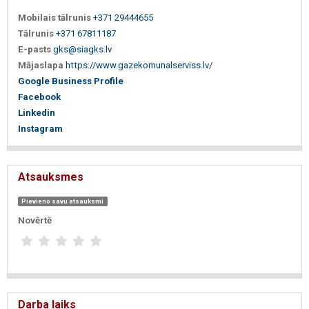
Mobilais tālrunis
+371 29444655
Tālrunis
+371 67811187
E-pasts
gks@siagks.lv
Mājaslapa
https://www.gazekomunalserviss.lv/
Google Business Profile
Facebook
Linkedin
Instagram
Atsauksmes
Pievieno savu atsauksmi
Novērtē
Darba laiks