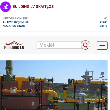
BUILDING.LV SKAITĻOS
LIETOTĀJI ONLINE
80
AKTĪVIE UZŅĒMUMI
21260
NOZARES ZIŅAS
33116
Toggl
naviga