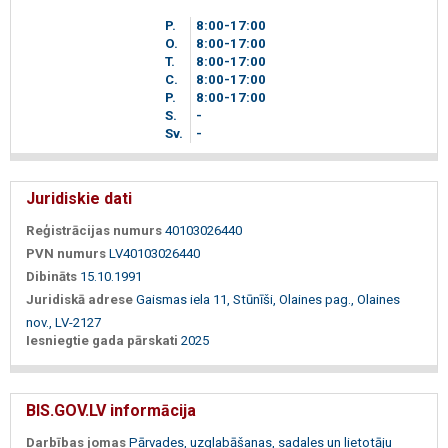
P.
8
00
-17
00
O.
8
00
-17
00
T.
8
00
-17
00
C.
8
00
-17
00
P.
8
00
-17
00
S.
-
Sv.
-
Juridiskie dati
Reģistrācijas numurs
40103026440
PVN numurs
LV40103026440
Dibināts
15.10.1991
Juridiskā adrese
Gaismas iela 11, Stūnīši, Olaines pag., Olaines
nov., LV-2127
Iesniegtie gada pārskati
2025
BIS.GOV.LV informācija
Darbības jomas
Pārvades, uzglabāšanas, sadales un lietotāju