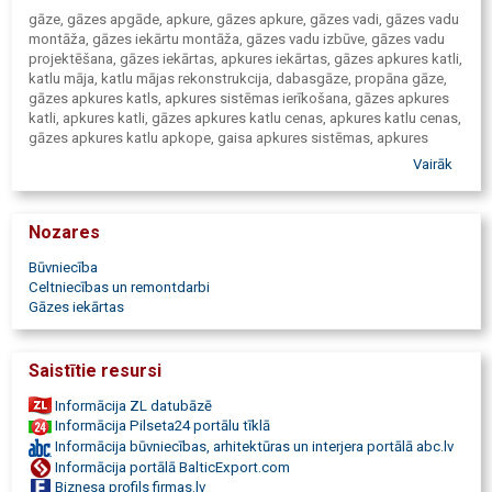
gāze, gāzes apgāde, apkure, gāzes apkure, gāzes vadi, gāzes vadu
montāža, gāzes iekārtu montāža, gāzes vadu izbūve, gāzes vadu
projektēšana, gāzes iekārtas, apkures iekārtas, gāzes apkures katli,
katlu māja, katlu mājas rekonstrukcija, dabasgāze, propāna gāze,
gāzes apkures katls, apkures sistēmas ierīkošana, gāzes apkures
katli, apkures katli, gāzes apkures katlu cenas, apkures katlu cenas,
gāzes apkures katlu apkope, gaisa apkures sistēmas, apkures
sistēmas projektēšana, gāzes apkures ierīkošana dzīvoklī,
Vairāk
siltumtehnika, gāzes iekārta, gāzes vadu būvniecība, gāzes vadu
iekārtas, gāzes regulēšanas iekārtas
Nozares
Būvniecība
Celtniecības un remontdarbi
Gāzes iekārtas
Saistītie resursi
Informācija ZL datubāzē
Informācija Pilseta24 portālu tīklā
Informācija būvniecības, arhitektūras un interjera portālā abc.lv
Informācija portālā BalticExport.com
Biznesa profils firmas.lv