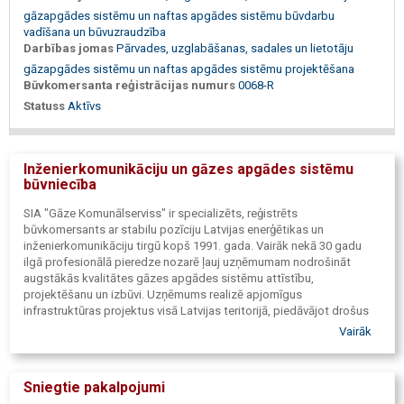
gāzapgādes sistēmu un naftas apgādes sistēmu būvdarbu
vadīšana un būvuzraudzība
Darbības jomas
Pārvades, uzglabāšanas, sadales un lietotāju
gāzapgādes sistēmu un naftas apgādes sistēmu projektēšana
Būvkomersanta reģistrācijas numurs
0068-R
Statuss
Aktīvs
Inženierkomunikāciju un gāzes apgādes sistēmu
būvniecība
SIA "Gāze Komunālserviss" ir specializēts, reģistrēts
būvkomersants ar stabilu pozīciju Latvijas enerģētikas un
inženierkomunikāciju tirgū kopš 1991. gada. Vairāk nekā 30 gadu
ilgā profesionālā pieredze nozarē ļauj uzņēmumam nodrošināt
augstākās kvalitātes gāzes apgādes sistēmu attīstību,
projektēšanu un izbūvi. Uzņēmums realizē apjomīgus
infrastruktūras projektus visā Latvijas teritorijā, piedāvājot drošus
un tehnoloģiski precīzus risinājumus gan fiziskām, gan juridiskām
Vairāk
personām.
Sniegtie pakalpojumi