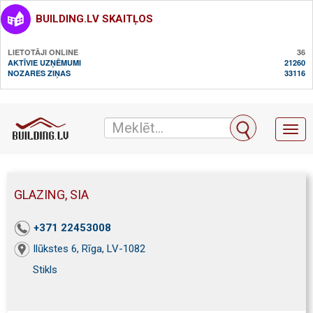
BUILDING.LV SKAITĻOS
LIETOTĀJI ONLINE
36
AKTĪVIE UZŅĒMUMI
21260
NOZARES ZIŅAS
33116
Toggl
naviga
GLAZING, SIA
+371 22453008
Ilūkstes 6, Rīga, LV-1082
Stikls