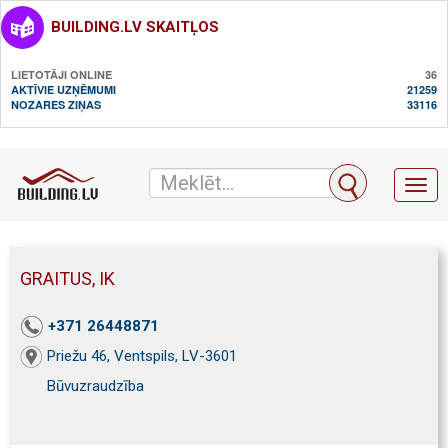
BUILDING.LV SKAITĻOS
LIETOTĀJI ONLINE
36
AKTĪVIE UZŅĒMUMI
21259
NOZARES ZIŅAS
33116
Toggl
naviga
GRAITUS, IK
+371 26448871
Priežu 46, Ventspils, LV-3601
Būvuzraudzība