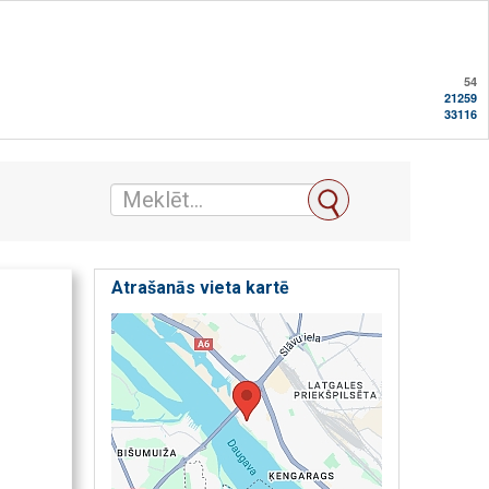
54
21259
33116
Atrašanās vieta kartē