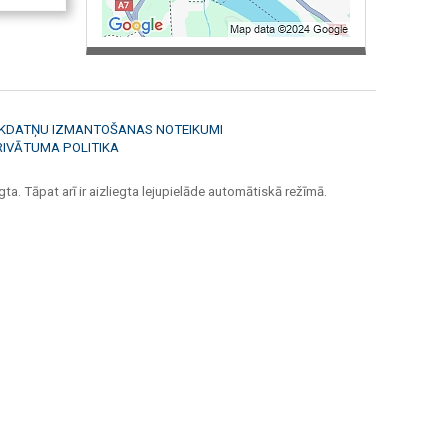
ĪKDATŅU IZMANTOŠANAS NOTEIKUMI
RIVĀTUMA POLITIKA
ta. Tāpat arī ir aizliegta lejupielāde automātiskā režīmā.