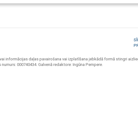
S
P
vai informācijas daļas pavairošana vai izplatīšana jebkādā formā stingri aizlieg
jas numurs: 000740434. Galvenā redaktore: Ingūna Pempere.