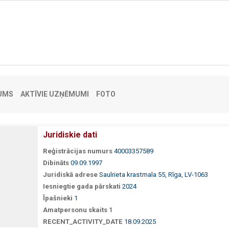
UMS
AKTĪVIE UZŅĒMUMI
FOTO
Juridiskie dati
Reģistrācijas numurs
40003357589
Dibināts
09.09.1997
Juridiskā adrese
Saulrieta krastmala 55, Rīga, LV-1063
Iesniegtie gada pārskati
2024
Īpašnieki
1
Amatpersonu skaits
1
RECENT_ACTIVITY_DATE
18.09.2025