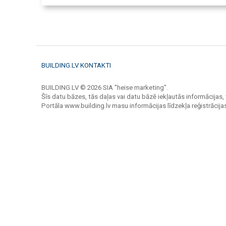
BUILDING.LV KONTAKTI
BUILDING.LV © 2026 SIA "heise marketing".
Šīs datu bāzes, tās daļas vai datu bāzē iekļautās informācijas, 
Portāla www.building.lv masu informācijas līdzekļa reģistrāci