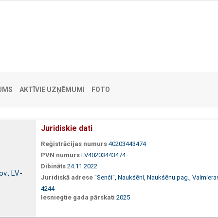
UMS
AKTĪVIE UZŅĒMUMI
FOTO
Juridiskie dati
Reģistrācijas numurs
40203443474
PVN numurs
LV40203443474
Dibināts
24.11.2022
v., LV-
Juridiskā adrese
"Senči", Naukšēni, Naukšēnu pag., Valmieras
4244
Iesniegtie gada pārskati
2025