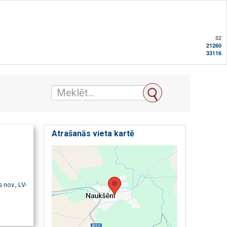
52
21260
33116
Atrašanās vieta kartē
 nov., LV-