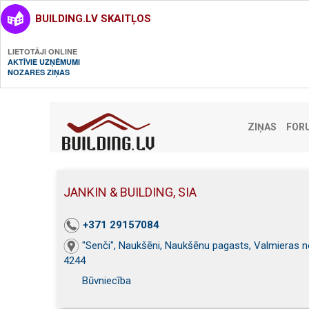
BUILDING.LV SKAITĻOS
LIETOTĀJI ONLINE
AKTĪVIE UZŅĒMUMI
NOZARES ZIŅAS
ZIŅAS
FOR
JANKIN & BUILDING, SIA
+371 29157084
"Senči", Naukšēni, Naukšēnu pagasts, Valmieras no
4244
Būvniecība