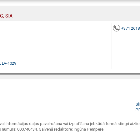
G, SIA
+371 261
, LV-1029
S
P
vai informācijas daļas pavairošana vai izplatīšana jebkādā formā stingri aizlieg
jas numurs: 000740434. Galvenā redaktore: Ingūna Pempere.