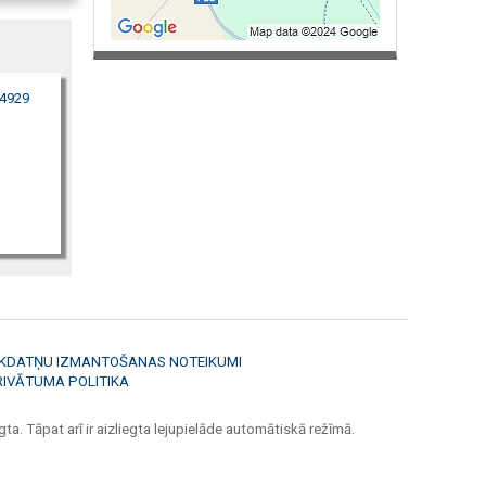
84929
ĪKDATŅU IZMANTOŠANAS NOTEIKUMI
RIVĀTUMA POLITIKA
ta. Tāpat arī ir aizliegta lejupielāde automātiskā režīmā.