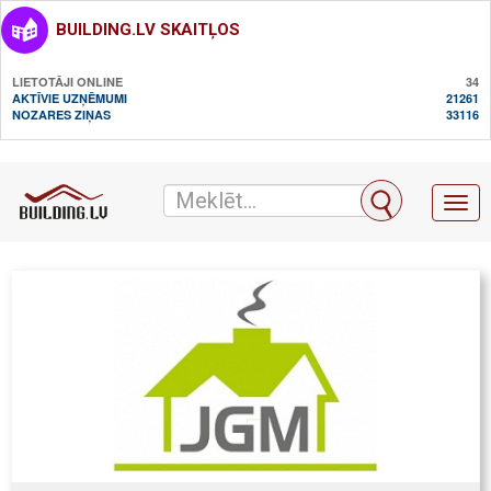
BUILDING.LV SKAITĻOS
LIETOTĀJI ONLINE
34
AKTĪVIE UZŅĒMUMI
21261
NOZARES ZIŅAS
33116
Toggl
naviga