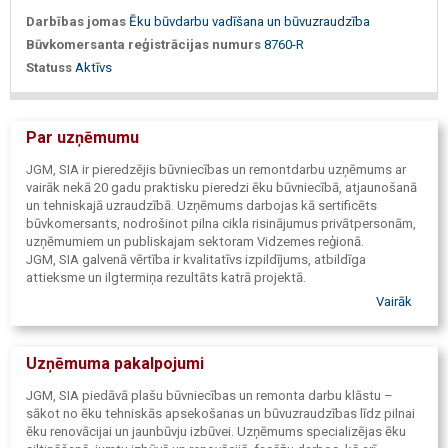
Darbības jomas
Ēku būvdarbu vadīšana un būvuzraudzība
Būvkomersanta reģistrācijas numurs
8760-R
Statuss
Aktīvs
Par uzņēmumu
JGM, SIA ir pieredzējis būvniecības un remontdarbu uzņēmums ar
vairāk nekā 20 gadu praktisku pieredzi ēku būvniecībā, atjaunošanā
un tehniskajā uzraudzībā. Uzņēmums darbojas kā sertificēts
būvkomersants, nodrošinot pilna cikla risinājumus privātpersonām,
uzņēmumiem un publiskajam sektoram Vidzemes reģionā.
JGM, SIA galvenā vērtība ir kvalitatīvs izpildījums, atbildīga
attieksme un ilgtermiņa rezultāts katrā projektā.
Vairāk
Uzņēmuma pakalpojumi
JGM, SIA piedāvā plašu būvniecības un remonta darbu klāstu –
sākot no ēku tehniskās apsekošanas un būvuzraudzības līdz pilnai
ēku renovācijai un jaunbūvju izbūvei. Uzņēmums specializējas ēku