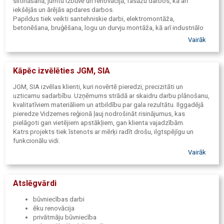
siltināšanā, jumtu izbūvē un renovācijā, fasāžu darbos, kā arī
iekšējās un ārējās apdares darbos.
Papildus tiek veikti santehniskie darbi, elektromontāža,
betonēšana, bruģēšana, logu un durvju montāža, kā arī industriālo
objektu un daudzdzīvokļu māju būvniecība un rekonstrukcija.
Vairāk
Kāpēc izvēlēties JGM, SIA
JGM, SIA izvēlas klienti, kuri novērtē pieredzi, precizitāti un
uzticamu sadarbību. Uzņēmums strādā ar skaidru darbu plānošanu,
kvalitatīviem materiāliem un atbildību par gala rezultātu. Ilggadējā
pieredze Vidzemes reģionā ļauj nodrošināt risinājumus, kas
pielāgoti gan vietējiem apstākļiem, gan klienta vajadzībām.
Katrs projekts tiek īstenots ar mērķi radīt drošu, ilgtspējīgu un
funkcionālu vidi.
Vairāk
Atslēgvārdi
būvniecības darbi
ēku renovācija
privātmāju būvniecība