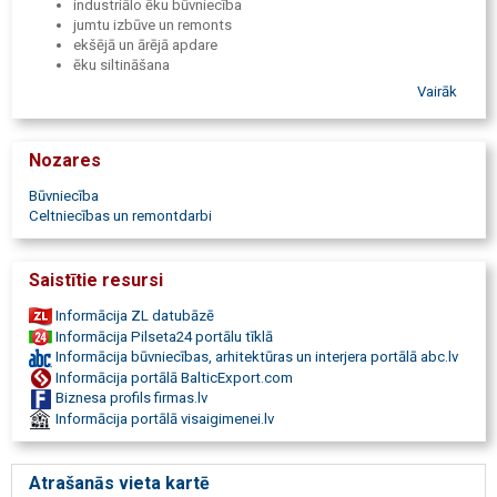
industriālo ēku būvniecība
jumtu izbūve un remonts
ekšējā un ārējā apdare
ēku siltināšana
fasāžu darbi
Vairāk
logu un durvju montāža
būvniecība Cēsīs
celtniecības darbi Vidzemē
Nozares
būvuzņēmums Cēsu novadā
būvuzraudzība
Būvniecība
ēku tehniskā apsekošana
Celtniecības un remontdarbi
sertificēts būvkomersants
Saistītie resursi
Informācija ZL datubāzē
Informācija Pilseta24 portālu tīklā
Informācija būvniecības, arhitektūras un interjera portālā abc.lv
Informācija portālā BalticExport.com
Biznesa profils firmas.lv
Informācija portālā visaigimenei.lv
Atrašanās vieta kartē