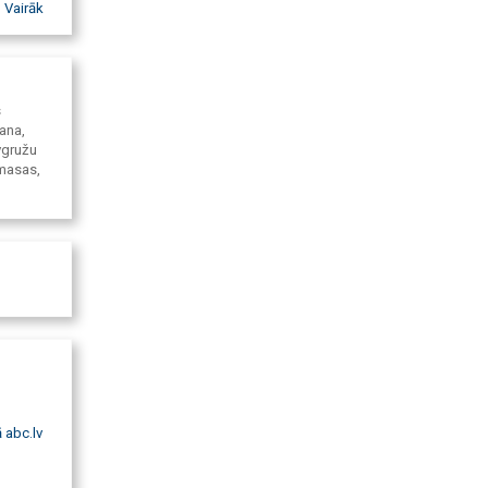
Vairāk
s
ana,
vgružu
tmasas,
 abc.lv