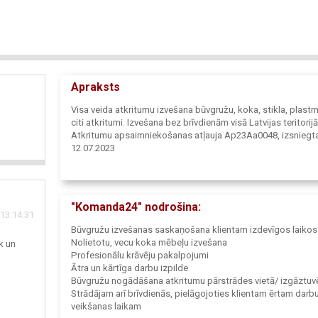
Apraksts
Visa veida atkritumu izvešana būvgružu, koka, stikla, plast
citi atkritumi. Izvešana bez brīvdienām visā Latvijas teritorijā
Atkritumu apsaimniekošanas atļauja Ap23Aa0048, izsniegt
12.07.2023
"Komanda24" nodrošina:
13:14:31
Būvgružu izvešanas saskaņošana klientam izdevīgos laikos
Nolietotu, vecu koka mēbeļu izvešana
k un
Profesionālu krāvēju pakalpojumi
Ātra un kārtīga darbu izpilde
Būvgružu nogādāšana atkritumu pārstrādes vietā/ izgāztuv
Strādājam arī brīvdienās, pielāgojoties klientam ērtam darb
veikšanas laikam