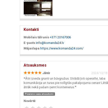
Kontakti
Mobilais tālrunis
+371 20167006
E-pasts
info@komanda24.lv
Mājaslapa
https://www.komanda24.com/
Atsauksmes
Jānis
2024/10/18 
❝Ātri izveda grunti un būvgružus. Strādā ļoti operatīvi, laba
komunikācija un turas pie nolīgtās pakalpojuma cenas! Lētā
ātrāk nekā pašam ņemt konteinerus.❞
Pievieno savu atsauksmi
Novērtē