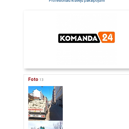
Profesionālu krāvēju pakalpojumi
Foto
13