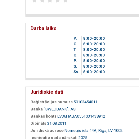
Darba laiks
P.
8
00
-20
00
O.
8
00
-20
00
T.
8
00
-20
00
C.
8
00
-20
00
P.
8
00
-20
00
S.
8
00
-20
00
Sv.
8
00
-20
00
Juridiskie dati
Reģistrācijas numurs
50103454011
Banka
"SWEDBANK", AS
Bankas konts
LV36HABA0551031438912
Dibināts
31.08.2011
Juridiskā adrese
Nometņu iela 44A, Rīga, LV-1002
Iesniegtie gada pārskati
2025