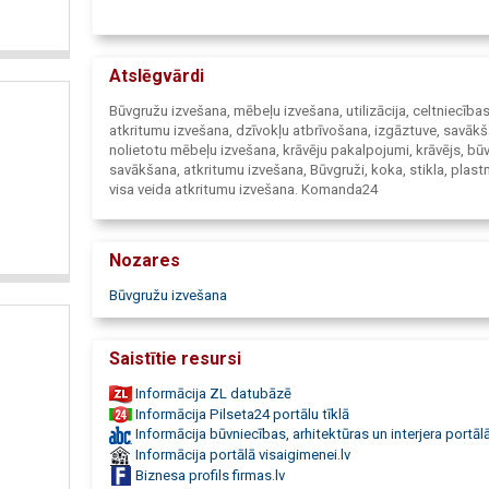
Būvgružu izvešana Rīgā un visā Latvijā. Izdevīgas būvgružu
izvešanas cenas
Atslēgvārdi
Būvgružu izvešana, mēbeļu izvešana, utilizācija, celtniecība
atkritumu izvešana, dzīvokļu atbrīvošana, izgāztuve, savākš
nolietotu mēbeļu izvešana, krāvēju pakalpojumi, krāvējs, bū
savākšana, atkritumu izvešana, Būvgruži, koka, stikla, plas
visa veida atkritumu izvešana. Komanda24
Nozares
Būvgružu izvešana
Saistītie resursi
Informācija ZL datubāzē
Informācija Pilseta24 portālu tīklā
Informācija būvniecības, arhitektūras un interjera portālā
Informācija portālā visaigimenei.lv
Biznesa profils firmas.lv