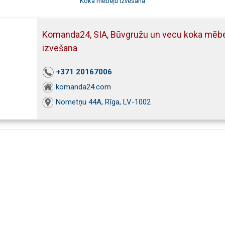
Koka mēbeļu izvešana
Komanda24, SIA, Būvgružu un vecu koka mēb
izvešana
+371 20167006
komanda24.com
Nometņu 44A, Rīga, LV-1002