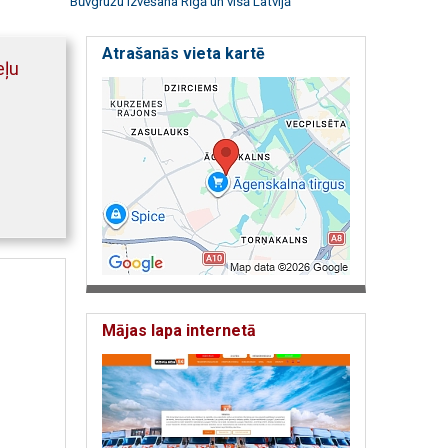
Būvgružu izvešana Rīgā un visā Latvijā
Atrašanās vieta kartē
eļu
Mājas lapa internetā