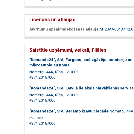
Licences un atļaujas
Atkritumu apsaimniekošanas atļauja
AP23AA0048 / 12.0
Saistītie uzņēmumi, veikali, filiāles
"Komanda24", SIA, Furgonu, pašizgāzēju, autotorņu un
mikroautobusu noma
Nometņu 44A, Rīga, LV-1002
+371 20167006
"Komanda24", SIA, Latvijā lielākais pārvākšanās serviss
Nometņu 44A, Rīga, LV-1002
+371 20167006
"Komanda24", SIA, Beramo kravu piegāde
Nometņu 44A,
LV-1002
+371 20167006