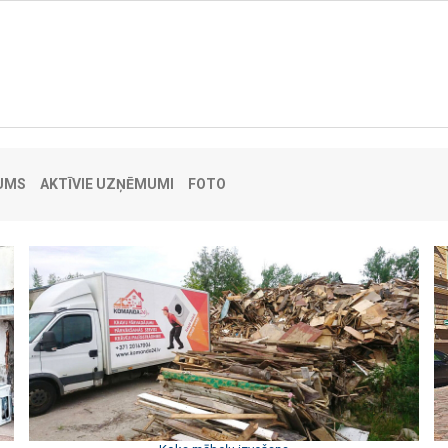
UMS
AKTĪVIE UZŅĒMUMI
FOTO