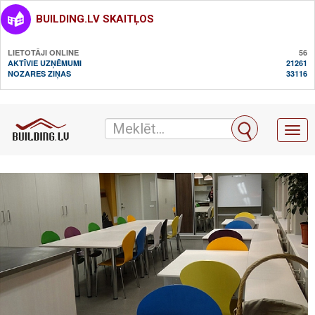
BUILDING.LV SKAITĻOS
LIETOTĀJI ONLINE
56
AKTĪVIE UZŅĒMUMI
21261
NOZARES ZIŅAS
33116
Toggl
naviga