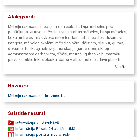
Atslēgvārdi
Mēbeļu ražošana, mēbeļu tirdzniecība Latvijā, mēbeles pēc
pasūtījuma, virtuves mēbeles, viesistabas mēbeles, biroja mēbeles,
koka mēbeles, masīvkoka mēbeles, lamināta mēbeles, dizains un
interjers, mēbeles skolām, mēbeles bērnudārziem, plaukti, gultas,
dokumentu skapji, iebūvējamie skapji, garderobes skapji,
administratora darba vieta, dīvāni, matrači, gultas veļa, matraču
pārvalki, bibliotēkas plaukti, darba vietas, mobilie arhīvu plaukti,
cinkoti metāla plaukti, metāla drēbju skapji, dokumentu skapji,
Vairāk
krēsli, salokāmi galdi, soli, galdi ar nolokāmām kājām, biroja galdi,
elektriski augstumā regulējami galdi, paceļamie galdi, atvilktņu
bloki, interjers skolām un bērnudārziem, gultasveļa, gultasveļa
Nozares
pansionātiem, gultasveļa internātskolām, gultasveļa bērnudārziem,
virtuves mēbeles, virtuves skapīši, virtuves dizains, virtuves galdi,
Mēbeļu ražošana un tirdzniecība
virtuves krēsli, viesistabas mēbeles, biroja galdi, ofisa krēsli, virtuves
galdi mazai virtuvei, virtuves stūris, virtuves stūra komplekts,
viesistabas sekcijas, virtuves stūra dīvāns, ofisa mēbeles.
Saistītie resursi
Informācija ZL datubāzē
Informācija Pilseta24 portālu tīklā
Informācija portālā medicine.lv