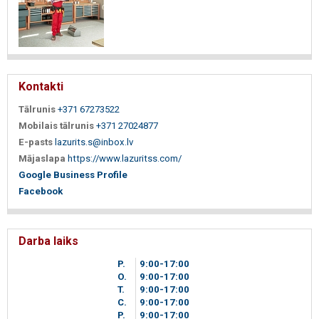
Kontakti
Tālrunis
+371 67273522
Mobilais tālrunis
+371 27024877
E-pasts
lazurits.s@inbox.lv
Mājaslapa
https://www.lazuritss.com/
Google Business Profile
Facebook
Darba laiks
P.
9
00
-17
00
O.
9
00
-17
00
T.
9
00
-17
00
C.
9
00
-17
00
P.
9
00
-17
00