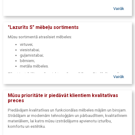
Vairāk
"Lazurīts S" mēbeļu sortiments
Mūsu sortimentā atrasīsiet mēbeles:
virtuvei;
viesistabai;
guļamistabai;
bērniem;
metāla mēbeles.
Tāpat izstrādājam arī projektus pēc pasūtījuma. Piedāvājam arī
Vairāk
palīdzību mēbeļu materiālu izvēlē un gatavu mēbeļu piegādē,
montāžā.
Mūsu prioritāte ir piedāvāt klientiem kvalitatīvas
preces
Piedāvājam kvalitatīvas un funkcionālas mēbeles mājām un birojam.
Strādājam ar modernām tehnoloģijām un pārbaudītiem, kvalitatīviem
materiāliem, lai katrs mūsu izstrādājums apvienotu izturību,
komfortu un estētiku.