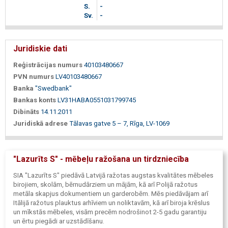
S.
-
Sv.
-
Juridiskie dati
Reģistrācijas numurs
40103480667
PVN numurs
LV40103480667
Banka
"Swedbank"
Bankas konts
LV31HABA0551031799745
Dibināts
14.11.2011
Juridiskā adrese
Tālavas gatve 5 – 7, Rīga, LV-1069
"Lazurīts S" - mēbeļu ražošana un tirdzniecība
SIA "Lazurīts S" piedāvā Latvijā ražotas augstas kvalitātes mēbeles
birojiem, skolām, bērnudārziem un mājām, kā arī Polijā ražotus
metāla skapjus dokumentiem un garderobēm. Mēs piedāvājam arī
Itālijā ražotus plauktus arhīviem un noliktavām, kā arī biroja krēslus
un mīkstās mēbeles, visām precēm nodrošinot 2-5 gadu garantiju
un ērtu piegādi ar uzstādīšanu.