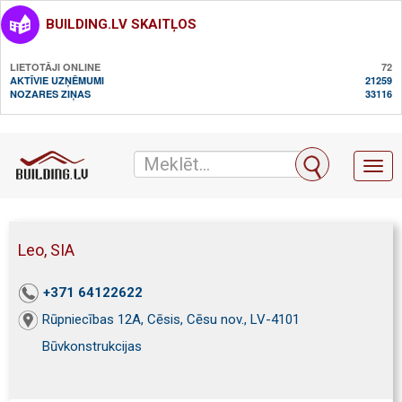
BUILDING.LV SKAITĻOS
LIETOTĀJI ONLINE
72
AKTĪVIE UZŅĒMUMI
21259
NOZARES ZIŅAS
33116
Toggl
naviga
Leo, SIA
+371 64122622
Rūpniecības 12A, Cēsis, Cēsu nov., LV-4101
Būvkonstrukcijas