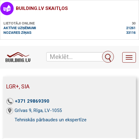
BUILDING.LV SKAITĻOS
LIETOTĀJI ONLINE
30
AKTĪVIE UZŅĒMUMI
21261
NOZARES ZIŅAS
33116
Toggl
naviga
LGR+, SIA
+371 29869390
Grīvas 9, Rīga, LV-1055
Tehniskās pārbaudes un ekspertīze