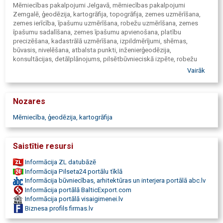
Mērniecības pakalpojumi Jelgavā, mērniecības pakalpojumi
Zemgalē, ģeodēzija, kartogrāfija, topogrāfija, zemes uzmērīšana,
zemes ierīcība, īpašumu uzmērīšana, robežu uzmērīšana, zemes
īpašumu sadalīšana, zemes īpašumu apvienošana, platību
precizēšana, kadastrālā uzmērīšana, izpildmērījumi, shēmas,
būvasis, nivelēšana, atbalsta punkti, inženierģeodēzija,
konsultācijas, detālplānojums, pilsētbūvnieciskā izpēte, robežu
plānu izgatavošana, topogrāfiskā uzmērīšana, nekustamā īpašuma
Vairāk
formēšana, izpildmērījumu veikšana, shēmu izgatavošana, meža
zemju transformējamās platības uzmērīšana, ģeodēzisko atbalsta
punktu ierīkošana, apgrūtinājumu plāna aktualizācija, derīgo
Nozares
izrakteņu laukumu platību uzmērīšana, robežzīmju atjaunošana.
Mērniecība, ģeodēzija, kartogrāfija
Saistītie resursi
Informācija ZL datubāzē
Informācija Pilseta24 portālu tīklā
Informācija būvniecības, arhitektūras un interjera portālā abc.lv
Informācija portālā BalticExport.com
Informācija portālā visaigimenei.lv
Biznesa profils firmas.lv