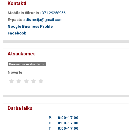
Kontakti
Mobilais tālrunis
+371 29258956
E-pasts
aldis.meija@gmail.com
Google Business Profile
Facebook
Atsauksmes
Pievieno savu atsauksmi
Novērtē
Darba laiks
P.
8
00
-17
00
O.
8
00
-17
00
T.
8
00
-17
00