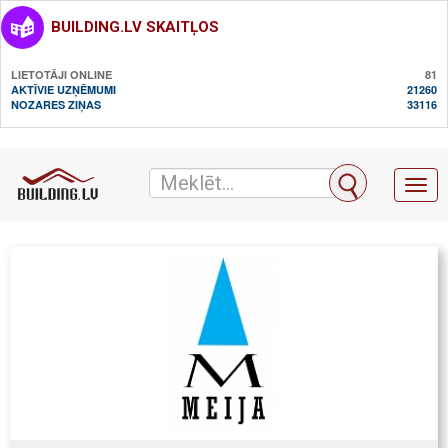
BUILDING.LV SKAITĻOS
LIETOTĀJI ONLINE
81
AKTĪVIE UZŅĒMUMI
21260
NOZARES ZIŅAS
33116
Toggl
naviga