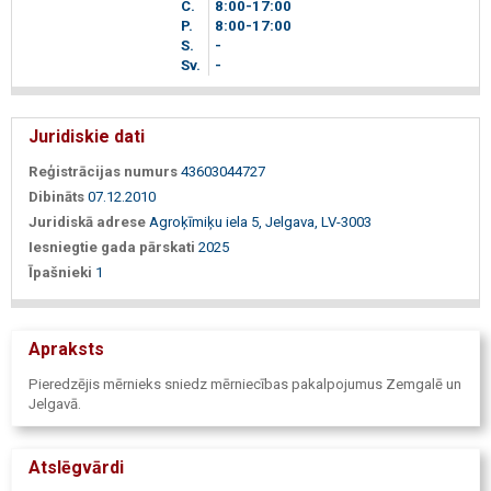
C.
8
00
-17
00
P.
8
00
-17
00
S.
-
Sv.
-
Juridiskie dati
Reģistrācijas numurs
43603044727
Dibināts
07.12.2010
Juridiskā adrese
Agroķīmiķu iela 5, Jelgava, LV-3003
Iesniegtie gada pārskati
2025
Īpašnieki
1
Apraksts
Pieredzējis mērnieks sniedz mērniecības pakalpojumus Zemgalē un
Jelgavā.
Atslēgvārdi