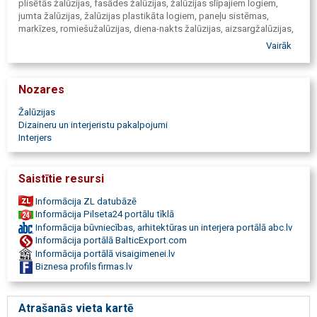
plisētās žalūzijas, fasādes žalūzijas, žalūzijas slīpajiem logiem,
jumta žalūzijas, žalūzijas plastikāta logiem, paneļu sistēmas,
markīzes, romiešužalūzijas, diena-nakts žalūzijas, aizsargžalūzijas,
aptumšojošas žalūzijas, atstarojošas žalūzijas, žalūziju
Vairāk
uzstādīšana, žalūziju automatizācija, motorizētas žalūzijas,
moskītu siets, insektu tīkls, insektu kasetes, insektu plisē, insektu
tīkls durvīm, žalūziju tirdzniecība. Aizkari, aizkaru dizains, aizkaru
Nozares
tirdzniecība, aizkaru audums, aizkaru stangas, aizkaru sliedes,
aizkaru šūšana, aizkaru uzstādīšana, aizkaru aksesuāri, šūšana,
Žalūzijas
audumi, aizkaru atsienamie, audumi Valmierā, motorizētas aizkaru
Dizaineru un interjeristu pakalpojumi
sliedes, mērīšana un uzstādīšana. Mēbeļu audumi,
Interjers
tekstilizstrādājumu šūšana, poroloni, tapsēšana, mājas tekstils,
gultu pārklāji, dekoratīvi spilveni, dizains. Tapetes, interjera
priekšmeti. Logu noformēšana, Izbraukumi uz objektu, tehniskie
Saistītie resursi
risinājumi, mērīšana, dizains, izgatavošana, uzstādīšana, tehniskā
apkope. Strādājam pa visu Vidzemi!
Informācija ZL datubāzē
Informācija Pilseta24 portālu tīklā
Informācija būvniecības, arhitektūras un interjera portālā abc.lv
Informācija portālā BalticExport.com
Informācija portālā visaigimenei.lv
Biznesa profils firmas.lv
Atrašanās vieta kartē