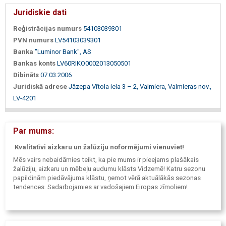
Juridiskie dati
Reģistrācijas numurs
54103039301
PVN numurs
LV54103039301
Banka
"Luminor Bank", AS
Bankas konts
LV60RIKO0002013050501
Dibināts
07.03.2006
Juridiskā adrese
Jāzepa Vītola iela 3 – 2, Valmiera, Valmieras nov.,
LV-4201
Par mums:
Kvalitatīvi aizkaru un žalūziju noformējumi vienuviet!
Mēs vairs nebaidāmies teikt, ka pie mums ir pieejams plašākais
žalūziju, aizkaru un mēbeļu audumu klāsts Vidzemē! Katru sezonu
papildinām piedāvājuma klāstu, ņemot vērā aktuālākās sezonas
tendences. Sadarbojamies ar vadošajiem Eiropas zīmoliem!