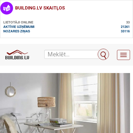
BUILDING.LV SKAITĻOS
LIETOTĀJI ONLINE
33
AKTĪVIE UZŅĒMUMI
21261
NOZARES ZIŅAS
33116
Toggl
naviga