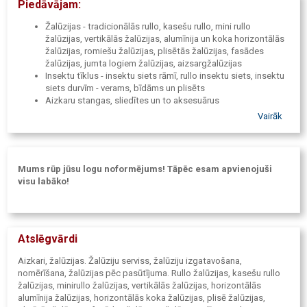
Piedāvājam:
Žalūzijas - tradicionālās rullo, kasešu rullo, mini rullo
žalūzijas, vertikālās žalūzijas, alumīnija un koka horizontālās
žalūzijas, romiešu žalūzijas, plisētās žalūzijas, fasādes
žalūzijas, jumta logiem žalūzijas, aizsargžalūzijas
Insektu tīklus - insektu siets rāmī, rullo insektu siets, insektu
siets durvīm - verams, bīdāms un plisēts
Aizkaru stangas, sliedītes un to aksesuārus
Aizkaru audumus - dekoratīvus, funkcionālus un no otrreiz
Vairāk
pārstrādātiem materiāliem izgatavotus audumus
Mēbeļu audumus - dekoratīvus un funkcionālus - mitrumu
atgrūdošus, nedegošus u.c.
Aizkaru un tekstilizstrādājumu šūšanu pēc individuāla
Mums rūp jūsu logu noformējums! Tāpēc esam apvienojuši
pasūtījuma
visu labāko!
Automatizācijas un motorizācijas risinājumus žalūzijām un
aizkariem
Tapetes - sadarbojamies ar uzņēmumu Eijffinger, pasaules
līmeņa tapešu ražotāju
Mērīšanu, dizaina konsultāciju, izgatavošanu, uzstādīšanu,
Atslēgvārdi
tehnisko apkopi un šūšanu
Aizkari, žalūzijas. Žalūziju serviss, žalūziju izgatavošana,
nomērīšana, žalūzijas pēc pasūtījuma. Rullo žalūzijas, kasešu rullo
žalūzijas, minirullo žalūzijas, vertikālās žalūzijas, horizontālās
alumīnija žalūzijas, horizontālās koka žalūzijas, plisē žalūzijas,