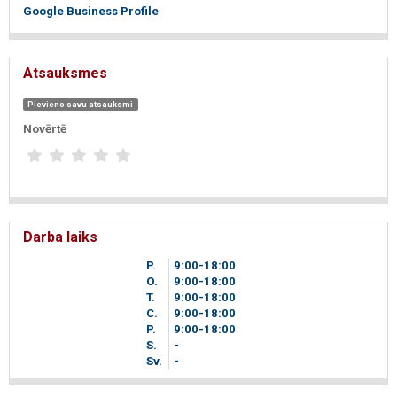
Google Business Profile
Atsauksmes
Pievieno savu atsauksmi
Novērtē
Darba laiks
P.
9
00
-18
00
O.
9
00
-18
00
T.
9
00
-18
00
C.
9
00
-18
00
P.
9
00
-18
00
S.
-
Sv.
-