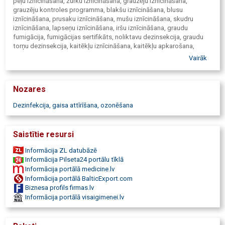
peļu iznīcināšana, žurku iznīcināšana, grauzēju iznīcināšana,
grauzēju kontroles programma, blakšu iznīcināšana, blusu
iznīcināšana, prusaku iznīcināšana, mušu iznīcināšana, skudru
iznīcināšana, lapseņu iznīcināšana, iršu iznīcināšana, graudu
fumigācija, fumigācijas sertifikāts, noliktavu dezinsekcija, graudu
torņu dezinsekcija, kaitēkļu iznīcināšana, kaitēkļu apkarošana,
kaitēkļu kontrole, kaitēkļu kontroles programma, kukaiņu
Vairāk
iznīcināšana, insektu iznīcināšana, insektu lampas.
Nozares
Dezinfekcija, gaisa attīrīšana, ozonēšana
Saistītie resursi
Informācija ZL datubāzē
Informācija Pilseta24 portālu tīklā
Informācija portālā medicine.lv
Informācija portālā BalticExport.com
Biznesa profils firmas.lv
Informācija portālā visaigimenei.lv