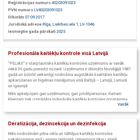
Reģistrācijas numurs
40203091023
PVN numurs
LV40203091023
Dibināts
07.09.2017
Juridiskā adrese
Rīga, Lielirbes iela 1, LV-1046
Iesniegtie gada pārskati
2025
Profesionāla kaitēkļu kontrole visā Latvijā
"PELIAS" ir starptautisks kaitēkļu kontroles uzņēmums ar vairāk
nekā 35 gadu pieredzi nozarē. Uzņēmums ir dibināts Norvēģijā 1987.
gadā un šobrīd veiksmīgi nodrošina augstākās kvalitātes kaitēkļu
apkarošanas un higiēnas risinājumus visā Baltijā – Latvijā, Lietuvā
un Igaunijā.
Mēs apkalpojam gan uzņēmumus, gan privātpersonas. Katram
klientam tiek izstrādāta individuāla kaitēkļu kontroles programma,
Vairāk
kas precīzi balstīta uz objekta specifiku, potenciālajiem riskiem un
stingrām normatīvajām prasībām.
Deratizācija, dezinsekcija un dezinfekcija
Mēs nodrošinām pilna cikla un tūlītējus kaitēkļu kontroles
pakalpojumus visā Latvijas teritorijā, izmantojot tikai Latvijā