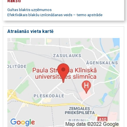
Raksti
Gultas blaktis uzņēmumos
Efektīvākais blakšu iznīcināšanas veids – termo apstrāde
Atrašanās vieta kartē