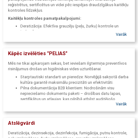
reģistrētus, sertificētus un videi pēc iespējas draudzīgākus kaitēkļu
kontroles līdzekļus.
Kaitēkļu kontroles pamatpakalpojumi:
Deratizācija: Efektīva grauzēju (peļu, žurku) kontrole un
izskaušana.
Vairāk
Dezinsekcija: Rāpojošo un lidojošo kukaiņu apkarošana.
Dezinfekcija: Noliktavu, ražošanas objektu, biroju un
dzīvojamo telpu attīrīšana no mikroorganismiem.
Kāpēc izvēlēties "PELIAS"
Fumigācija: Profesionāla gāzēšana, tostarp graudu
fumigācija, kravu un koksnes apstrādei.
Mēs ne tikai apkarojam sekas, bet ieviešam ilgtermiņa preventīvos
Putnu kontrole: Preventīvi un saudzīgi risinājumi putnu
risinājumus drošas un higiēniskas vides uzturēšanai.
atturēšanai no objektiem.
Monitorings un inspekcija: Regulāra vides uzraudzība un
Starptautiski standarti un pieredze: Norvēģijā sakņotā darba
risku novērtēšana.
kultūra garantē maksimālu precizitāti un efektivitāti.
Pilna dokumentācija B2B klientiem: Nodrošinām visu
Papildu higiēnas un uzkopšanas risinājumi:
nepieciešamo dokumentu paketi – drošības datu lapas,
Lai nodrošinātu pilnīgu tīrību un drošību, piedāvājam arī nestandarta
sertifikātus un atļaujas, kas pilnībā atbilst auditējošo
tīrības risinājumus, profesionālu logu mazgāšanu un telpu ģenerālo
Vairāk
dienestu prasībām.
uzkopšanu.
Ātra reaģēšana un konfidencialitāte: Mēs saprotam situācijas
steidzamību, tāpēc reaģējam operatīvi, garantējot diskrētu
un profesionālu servisu.
Atslēgvārdi
Deratizācija, dezinsekcija, dezinfekcija, fumigācija, putnu kontrole,