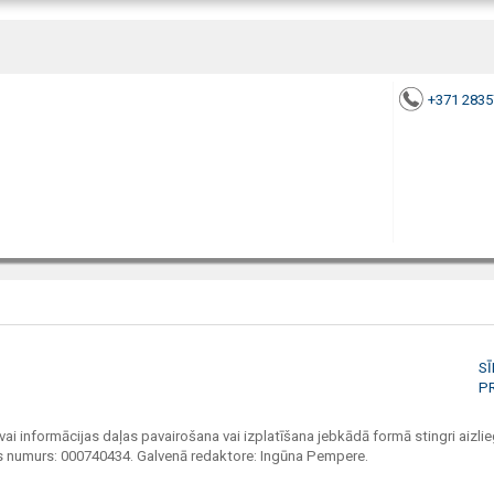
+371 283
S
P
vai informācijas daļas pavairošana vai izplatīšana jebkādā formā stingri aizlieg
jas numurs: 000740434. Galvenā redaktore: Ingūna Pempere.