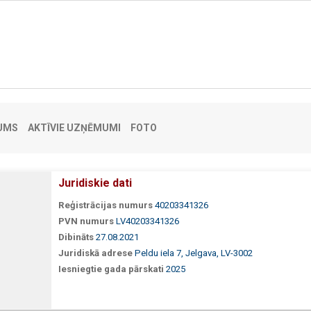
UMS
AKTĪVIE UZŅĒMUMI
FOTO
Juridiskie dati
Reģistrācijas numurs
40203341326
PVN numurs
LV40203341326
Dibināts
27.08.2021
Juridiskā adrese
Peldu iela 7, Jelgava, LV-3002
Iesniegtie gada pārskati
2025