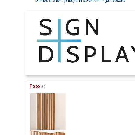
Izstāžu stendu aprīkojuma dizains un izgatavošana
Foto
30