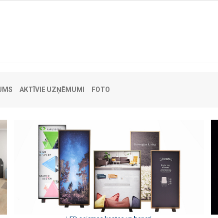
UMS
AKTĪVIE UZŅĒMUMI
FOTO