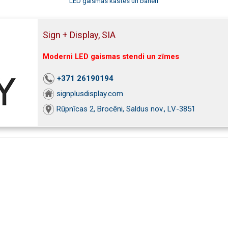
LED gaismas kastes un baneri
Sign + Display, SIA
Moderni LED gaismas stendi un zīmes
+371 26190194
signplusdisplay.com
Rūpnīcas 2, Brocēni, Saldus nov., LV-3851