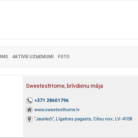
UMS
AKTĪVIE UZŅĒMUMI
FOTO
SweetestHome, brīvdienu māja
+371 28601796
www.sweetesthome.lv
"Jaunleči", Līgatnes pagasts, Cēsu nov., LV-4108