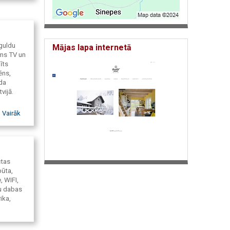
guldu
Mājas lapa internetā
ams TV un
īts
ēns,
ēda
vijā.
Vairāk
ūtas
pūta,
, WIFI,
ļu dabas
ika,