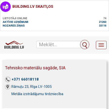
BUILDING.LV SKAITĻOS
LIETOTĀJI ONLINE
74
AKTĪVIE UZŅĒMUMI
21260
NOZARES ZIŅAS
33116
Toggl
naviga
Tehnisko materiālu sagāde, SIA
+371 66018118
Rāmuļu 23, Rīga LV-1005
Metāla izstrādājumu tirdzniecība