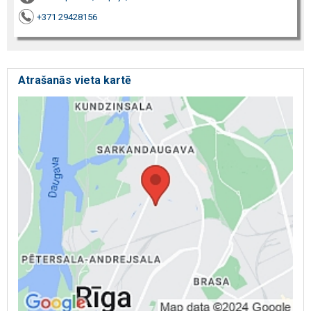
+371 29428156
Atrašanās vieta kartē