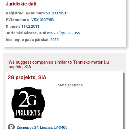
Juridiskie dati
Reģistrācijas numurs
50103379531
PVN numurs
LV50103379531
Dibināts
11.02.2011
Juridiskā adrese
Baltā iela 7, Rīga, LV-1055
Iesniegtie gada pārskati
2025
We suggest companies similar to Tehnisko materiālu
sagāde, SIA
2G projekts, SIA
Metālapstrāde
Ziemupes 24, Liepāja, LV-3405