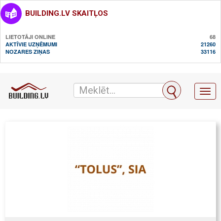
BUILDING.LV SKAITĻOS
LIETOTĀJI ONLINE
68
AKTĪVIE UZŅĒMUMI
21260
NOZARES ZIŅAS
33116
Toggl
naviga