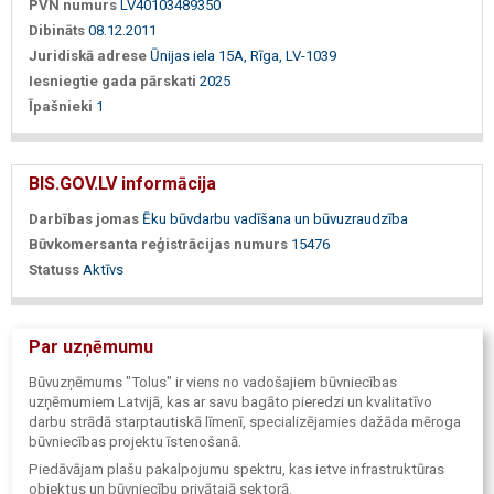
PVN numurs
LV40103489350
Dibināts
08.12.2011
Juridiskā adrese
Ūnijas iela 15A, Rīga, LV-1039
Iesniegtie gada pārskati
2025
Īpašnieki
1
BIS.GOV.LV informācija
Darbības jomas
Ēku būvdarbu vadīšana un būvuzraudzība
Būvkomersanta reģistrācijas numurs
15476
Statuss
Aktīvs
Par uzņēmumu
Būvuzņēmums "Tolus" ir viens no vadošajiem būvniecības
uzņēmumiem Latvijā, kas ar savu bagāto pieredzi un kvalitatīvo
darbu strādā starptautiskā līmenī, specializējamies dažāda mēroga
būvniecības projektu īstenošanā.
Piedāvājam plašu pakalpojumu spektru, kas ietve infrastruktūras
objektus un būvniecību privātajā sektorā.