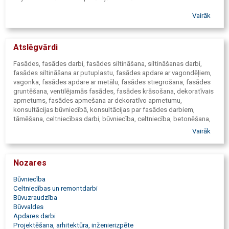
Vairāk
Atslēgvārdi
Fasādes, fasādes darbi, fasādes siltināšana, siltināšanas darbi,
fasādes siltināšana ar putuplastu, fasādes apdare ar vagondēļiem,
vagonka, fasādes apdare ar metālu, fasādes stiegrošana, fasādes
gruntēšana, ventilējamās fasādes, fasādes krāsošana, dekoratīvais
apmetums, fasādes apmešana ar dekoratīvo apmetumu,
konsultācijas būvniecībā, konsultācijas par fasādes darbiem,
tāmēšana, celtniecības darbi, būvniecība, celtniecība, betonēšana,
betonēšanas darbi, pamatu betonēšana, metināšana,
Vairāk
metālkonstrukciju montāža, sendvičpaneļu montāža un piegāde,
apdares darbi, privātmāju būvniecība, projektēšanas darbi,
autoratlīdzība, būvuzraudzība.
Nozares
Būvniecība
Celtniecības un remontdarbi
Būvuzraudzība
Būvvaldes
Apdares darbi
Projektēšana, arhitektūra, inženierizpēte