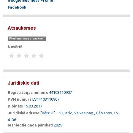
Google Business Profile
Facebook
Atsauksmes
Pievieno savu atsauksmi
Novērtē
Juridiskie dati
Reģistrācijas numurs
44103110907
PVN numurs
LV44103110907
Dibināts
15.03.2017
Juridiskā adrese
"Bērzi 3" – 21, Krīvi, Vaives pag., Cēsu nov., LV-
4136
Iesniegtie gada pārskati
2025