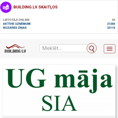
BUILDING.LV SKAITĻOS
LIETOTĀJI ONLINE
43
AKTĪVIE UZŅĒMUMI
21260
NOZARES ZIŅAS
33116
Toggl
naviga