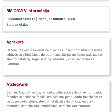
BIS.GOV.LV informācija
Būvkomersanta reģistrācijas numurs
14380
Statuss
Aktīvs
Apraksts
Uzņēmums veic visa veida celtniecības un remontdarbus, fasādes
izbūves un siltināšanas darbus, kanalizācijas un ūdensvada izbūvi,
elektroinstalāciju,logu un durvju montāžu, kā arī santehnikas
remontu.
Atslēgvārdi
Celtniecība, būvniecība, remonts, celtniecības darbi, remontdarbi,
fasādes siltināšana, fasāžu izbūvēšana, jumtu darbi, kanalizācijas
un ūdensvada izbūve, elektroinstalācijas darbi, logu un durvju
montāža, santehnikas uzstādīšana, santehnikas remonts.