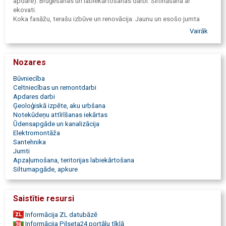
apdare). Bruģēšanas un labiekārtošanas darbi. Siltināšana ar
ekovati.
Koka fasāžu, terašu izbūve un renovācija. Jaunu un esošo jumta
konstrukciju un segumu, (skārda, dakstiņu, kausējamo materiālu)
Vairāk
montāža un renovācija. Ventilējamās fasādes.
Nozares
Būvniecība
Celtniecības un remontdarbi
Apdares darbi
Ģeoloģiskā izpēte, aku urbšana
Notekūdeņu attīrīšanas iekārtas
Ūdensapgāde un kanalizācija
Elektromontāža
Santehnika
Jumti
Apzaļumošana, teritorijas labiekārtošana
Siltumapgāde, apkure
Saistītie resursi
Informācija ZL datubāzē
Informācija Pilseta24 portālu tīklā