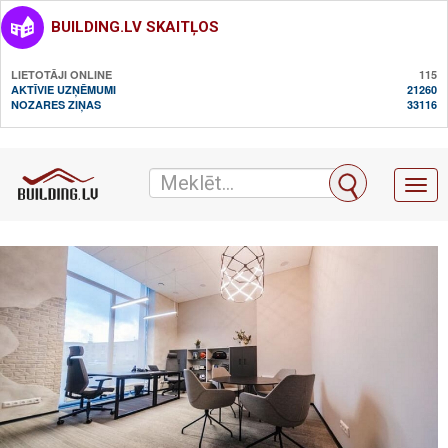
BUILDING.LV SKAITĻOS
LIETOTĀJI ONLINE
115
AKTĪVIE UZŅĒMUMI
21260
NOZARES ZIŅAS
33116
Toggl
naviga