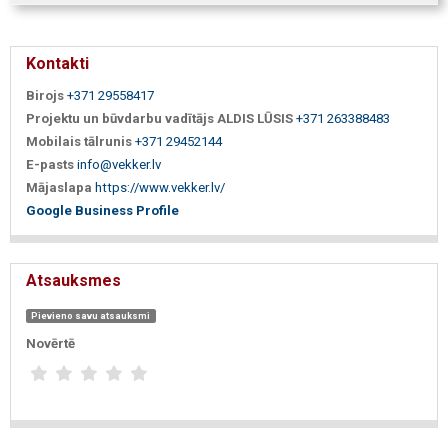
Kontakti
Birojs
+371 29558417
Projektu un būvdarbu vadītājs ALDIS LŪSIS
+371 263388483
Mobilais tālrunis
+371 29452144
E-pasts
info@vekker.lv
Mājaslapa
https://www.vekker.lv/
Google Business Profile
Atsauksmes
Pievieno savu atsauksmi
Novērtē