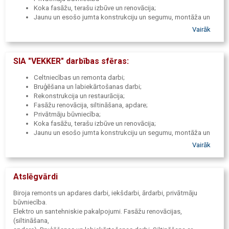
Koka fasāžu, terašu izbūve un renovācija;
Jaunu un esošo jumta konstrukciju un segumu, montāža un
renovācija;
Vairāk
Ventilējamās fasādes;
Inženierkomunikāciju un ventilācijas sistēmu izbūve;
Ražošanas un industriālo ēku būvniecība.
SIA "VEKKER" darbības sfēras:
Celtniecības un remonta darbi;
Bruģēšana un labiekārtošanas darbi;
Rekonstrukcija un restaurācija;
Fasāžu renovācija, siltināšana, apdare;
Privātmāju būvniecība;
Koka fasāžu, terašu izbūve un renovācija;
Jaunu un esošo jumta konstrukciju un segumu, montāža un
renovācija;
Vairāk
Ventilējamās fasādes;
Inženierkomunikāciju un ventilācijas sistēmu izbūve;
Ražošanas un industriālo ēku būvniecība.
Atslēgvārdi
Biroja remonts un apdares darbi, iekšdarbi, ārdarbi, privātmāju
būvniecība.
Elektro un santehniskie pakalpojumi. Fasāžu renovācijas,
(siltināšana,