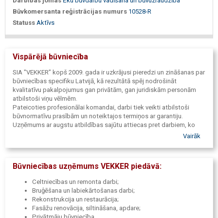
Darbības jomas
Ēku būvdarbu vadīšana un būvuzraudzība
Būvkomersanta reģistrācijas numurs
10528-R
Statuss
Aktīvs
Vispārējā būvniecība
SIA "VEKKER” kopš 2009. gada ir uzkrājusi pieredzi un zināšanas par
būvniecības specifiku Latvijā, kā rezultātā spēj nodrošināt
kvalitatīvu pakalpojumus gan privātām, gan juridiskām personām
atbilstoši viņu vēlmēm.
Pateicoties profesionālai komandai, darbi tiek veikti atbilstoši
būvnormatīvu prasībām un noteiktajos termiņos ar garantiju.
Uzņēmums ar augstu atbildības sajūtu attiecas pret darbiem, ko
uzņēmies, un garantē kvalitāti savos objektos.
Vairāk
Būvniecības uzņēmums VEKKER piedāvā:
Celtniecības un remonta darbi;
Bruģēšana un labiekārtošanas darbi;
Rekonstrukcija un restaurācija;
Fasāžu renovācija, siltināšana, apdare;
Privātmāju būvniecība