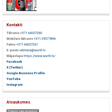
Kontakti
Tālrunis
+371 64207260
Mobilais tālrunis
+371 29577894
Fakss
+371 64207261
E-pasts
valmiera@wurth.lv
Mājaslapa
https://www.wurth.lv/
Facebook
X (Twitter)
Google Business Profile
YouTube
Instagram
Atsauksmes
Pievieno savu atsauksmi