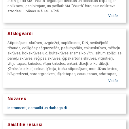
2018. gadā SIA "Wurth" iegādājās lielākas un plašākas telpas gan
noliktavai, gan birojam, un pašlaik SIA "Wurth" birojs un noliktava
atrodas Lubānas ielā 143, Rīgā.
Vairāk
Tāpat visā Latvijā ir vairāk nekā 28 tirdzniecības pārstāvniecības un
40 tehniskie konsultanti, kuri strādā visos Latvijas reģionos un
apkalpo klientus celtniecības, transporta un ražošanas nozarēs.
Atslēgvārdi
Kopš 2023. gada saimnieciskās darbības veicējiem pieejams E-
VEIKALS. Pateicoties "Wurth" nezūdošajai kvalitātei un augstajam
Stiprinājumi: skrūves, uzgriežņi, paplāksnes, DIN, nerūsējošā
klientu apkalpošanas servisam, mūsu klientu skaits ir augošs.
tērauda, collīgās pašgriezošās, pašurbjošās, enkurskrūves, mēbeļu
skrūves, kokskrūves u.c. bultskrūves ar smalko vītni, siltumizolācijas
paneļu skrūves, reģipša skrūves, ģipškartona skrūves, vītņstieņi,
vītņu tapas, kniedes, vītņu kniedes, enkuri, dībeļi, enkurdībeļi.
Ķīmiskie enkuri, enkuru ķīmija, trošu stiprinājumi, montāžas lentes,
blīvgredzeni, sprostgredzeni, šķelttapas, cauruļtapas, adattapas,
profili, skavas, cauruļskavas, cauruļvadu stiprinājumi, sprinkleru
Vairāk
skavas. SB skrūves, HV skrūves, skrūvmašīnas, dimanta urbšanas
iekārtas, dimanta urbšanas instrumenti, lāzera mērinstrumenti.
Autopreces: maināmās vējstiklu slotiņu gumijas, drošinātāji,
Nozares
autospuldzes, bākugunis, akumulatoru spailes, balansējamie
atsvari, izpūtēju un šļūteņu savilcēji, ķīmijas preces un smērvielas,
Instrumenti, darbarīki un darbagaldi
pulēšanas pastas, autošampūni, motora blīvēšanas silikoni,
hermētiķi. Griezējdiski, slīpdiski, abrazīvie diski, dimanta
griezējdiski, drāšu birstes. Urbji metālam, kokam, betonam,
Saistītie resursi
kroņurbji, vītņurbji, SDS urbji, punktmetināšanas urbji, vītņgrieži,