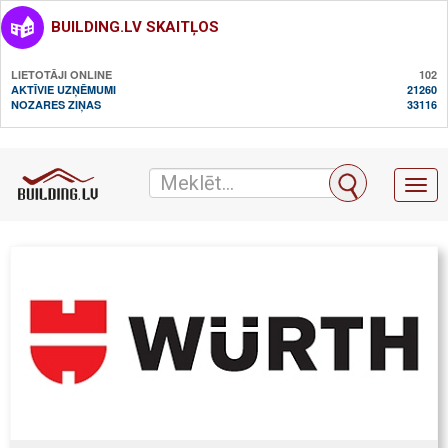
BUILDING.LV SKAITĻOS
LIETOTĀJI ONLINE
102
AKTĪVIE UZŅĒMUMI
21260
NOZARES ZIŅAS
33116
Toggl
naviga