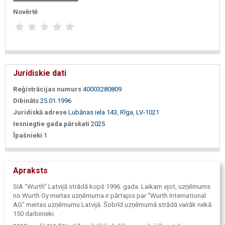
Novērtē
Juridiskie dati
Reģistrācijas numurs
40003280809
Dibināts
25.01.1996
Juridiskā adrese
Lubānas iela 143, Rīga, LV-1021
Iesniegtie gada pārskati
2025
Īpašnieki
1
Apraksts
SIA "Wurth" Latvijā strādā kopš 1996. gada. Laikam ejot, uzņēmums
no Wurth Oy meitas uzņēmuma ir pārtapis par "Wurth International
AG" meitas uzņēmumu Latvijā. Šobrīd uzņēmumā strādā vairāk nekā
150 darbinieki.