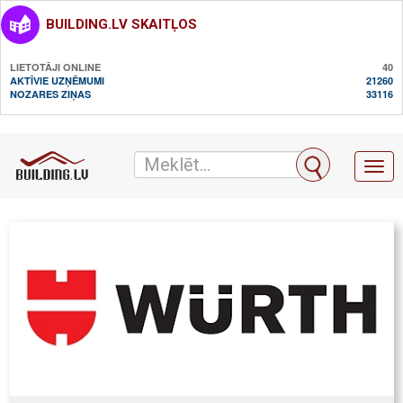
BUILDING.LV SKAITĻOS
LIETOTĀJI ONLINE
40
AKTĪVIE UZŅĒMUMI
21260
NOZARES ZIŅAS
33116
Toggl
naviga