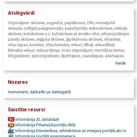
Atslēgvārdi
Stiprinājumi: skrūves, uzgriežņi, paplāksnes, DIN, nerūsējošā
tērauda, collīgās pašgriezošās, pašurbjošās, enkurskrūves, mēbeļu
skrūves, kokskrūves u.c. bultskrūves ar smalko vītni, siltumizolācijas
paneļu skrūves, reģipša skrūves, ģipškartona skrūves, vītņstieņi,
vītņu tapas, kniedes, vītņu kniedes, enkuri, dībeļi, enkurdībeļi.
Ķīmiskie enkuri, enkuru ķīmija, trošu stiprinājumi, montāžas lentas,
blīvgredzeni, sprostgredzeni, šķelttapas, cauruļtapas, adattapas,
profili, skavas, cauruļskavas, cauruļvadu stiprinājumi, sprinkleru
Vairāk
skavas. SB skrūves, HV skrūves, kkrūvmašīnas, dimanta urbšanas
iekārtas, dimanta urbšanas instrumenti, lāzera mērinstrumenti.
Autopreces: maināmās vējstiklu slotiņu gumijas, drošinātāji,
Nozares
autospuldzes, bākugunis, akumulatoru spailes, balansējamie
atsvari, izpūtēju un šļūteņu savilcēji, ķīmijas preces un smērvielas,
Instrumenti, darbarīki un darbagaldi
pulēšanas pastas, autošampūni, motora blīvēšanas silikoni,
hermētiķi. Griezējdiski, slīpdiski, abrazīvie diski, dimanta
griezējdiski, drāšu birstes. Urbji metālam, kokam, betonam,
Saistītie resursi
kroņurbji, vītņurbji, SDS urbji, punktmetināšanas urbji, vītņgrieži,
frēzes. Rokas instrumenti: uzgriežņu atslēgas, muciņas, skrūvgrieži,
Informācija ZL datubāzē
stangas, knaibles tarkšķatslēgas, dinamometriskās atslēgas,
Informācija Pilseta24 portālu tīklā
metāla šķēres, āmuri, kalti, dorņi, laužņi, bīdmēri, mērlentes,
Informācija būvniecības, arhitektūras un interjera portālā abc.lv
līmeņrāži, vīles, zāģi, naži, gultņu novilcēji, triecienizturīgie
Informācija portālā visaigimenei.lv