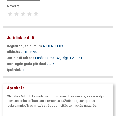
Novērtē
Juridiskie dati
Reģistrācijas numurs
40003280809
Dibināts
25.01.1996
Juridiskā adrese
Lubānas iela 143, Rīga, LV-1021
Iesniegtie gada pārskati
2025
Īpašnieki
1
Apraksts
Oficiālais WÜRTH zīmola vairumtirdzniecības veikals, kas apkalpo
klientus celtniecības, auto remonta, ražošanas, transporta,
lauksaimniecības, mežizstrādes un citās tehniskās nozarēs.