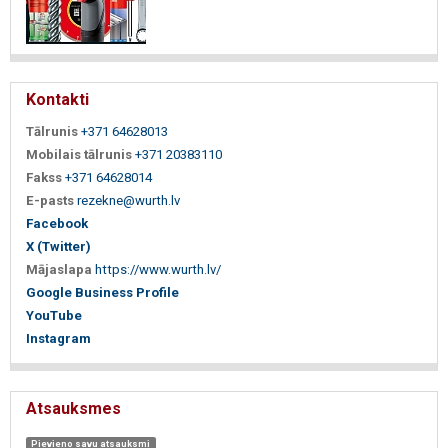
Kontakti
Tālrunis
+371 64628013
Mobilais tālrunis
+371 20383110
Fakss
+371 64628014
E-pasts
rezekne@wurth.lv
Facebook
X (Twitter)
Mājaslapa
https://www.wurth.lv/
Google Business Profile
YouTube
Instagram
Atsauksmes
Pievieno savu atsauksmi