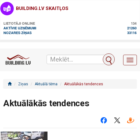
BUILDING.LV SKAITĻOS
LIETOTĀJI ONLINE
134
AKTĪVIE UZŅĒMUMI
21260
NOZARES ZIŅAS
33116
Toggl
naviga
Ziņas
Aktuālā tēma
Aktuālākās tendences
Aktuālākās tendences