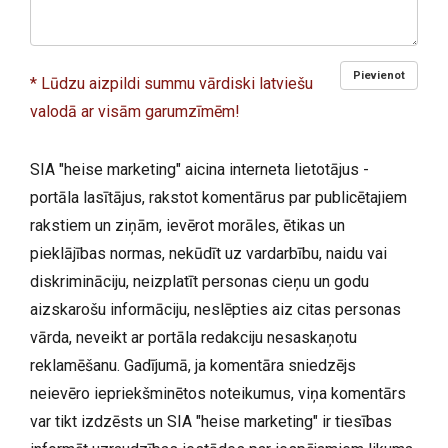
Pievienot
* Lūdzu aizpildi summu vārdiski latviešu
valodā ar visām garumzīmēm!
SIA "heise marketing" aicina interneta lietotājus -
portāla lasītājus, rakstot komentārus par publicētajiem
rakstiem un ziņām, ievērot morāles, ētikas un
pieklājības normas, nekūdīt uz vardarbību, naidu vai
diskrimināciju, neizplatīt personas cieņu un godu
aizskarošu informāciju, neslēpties aiz citas personas
vārda, neveikt ar portāla redakciju nesaskaņotu
reklamēšanu. Gadījumā, ja komentāra sniedzējs
neievēro iepriekšminētos noteikumus, viņa komentārs
var tikt izdzēsts un SIA "heise marketing" ir tiesības