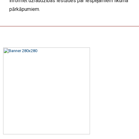
informēt uzraudzības iestādes par iespējamiem likuma
pārkāpumiem.