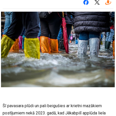
Šī pavasara plūdi un pali beigušies ar krietni mazākiem
postījumiem nekā 2023. gadā, kad Jēkabpilī applūda liela