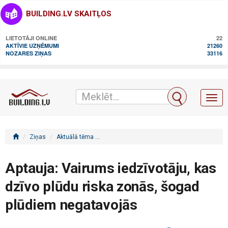
BUILDING.LV SKAITĻOS
LIETOTĀJI ONLINE
22
AKTĪVIE UZŅĒMUMI
21260
NOZARES ZIŅAS
33116
Toggl
naviga
Ziņas
Aktuālā tēma
Aptauja: Vairums iedzīvotāju, kas dzīvo pl
Aptauja: Vairums iedzīvotāju, kas
dzīvo plūdu riska zonās, šogad
plūdiem negatavojās