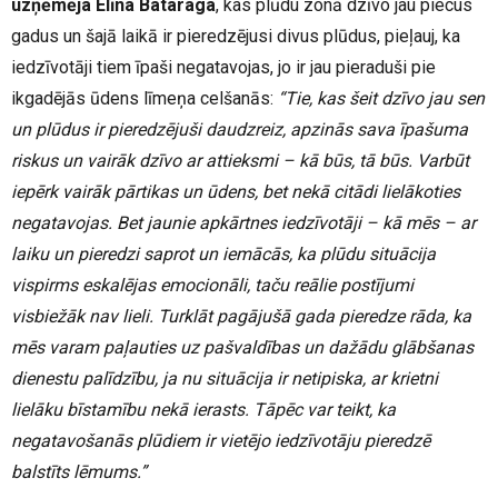
uzņēmēja Elīna Bataraga
, kas plūdu zonā dzīvo jau piecus
gadus un šajā laikā ir pieredzējusi divus plūdus, pieļauj, ka
iedzīvotāji tiem īpaši negatavojas, jo ir jau pieraduši pie
ikgadējās ūdens līmeņa celšanās:
“Tie, kas šeit dzīvo jau sen
un plūdus ir pieredzējuši daudzreiz, apzinās sava īpašuma
riskus un vairāk dzīvo ar attieksmi – kā būs, tā būs. Varbūt
iepērk vairāk pārtikas un ūdens, bet nekā citādi lielākoties
negatavojas. Bet jaunie apkārtnes iedzīvotāji – kā mēs – ar
laiku un pieredzi saprot un iemācās, ka plūdu situācija
vispirms eskalējas emocionāli, taču reālie postījumi
visbiežāk nav lieli. Turklāt pagājušā gada pieredze rāda, ka
mēs varam paļauties uz pašvaldības un dažādu glābšanas
dienestu palīdzību, ja nu situācija ir netipiska, ar krietni
lielāku bīstamību nekā ierasts. Tāpēc var teikt, ka
negatavošanās plūdiem ir vietējo iedzīvotāju pieredzē
balstīts lēmums.”