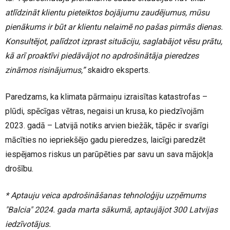
atlīdzināt klientu pieteiktos bojājumu zaudējumus, mūsu
pienākums ir būt ar klientu nelaimē no pašas pirmās dienas.
Konsultējot, palīdzot izprast situāciju, saglabājot vēsu prātu,
kā arī proaktīvi piedāvājot no apdrošinātāja pieredzes
zināmos risinājumus,”
skaidro eksperts.
Paredzams, ka klimata pārmaiņu izraisītas katastrofas –
plūdi, spēcīgas vētras, negaisi un krusa, ko piedzīvojām
2023. gadā – Latvijā notiks arvien biežāk, tāpēc ir svarīgi
mācīties no iepriekšējo gadu pieredzes, laicīgi paredzēt
iespējamos riskus un parūpēties par savu un sava mājokļa
drošību.
* Aptauju veica apdrošināšanas tehnoloģiju uzņēmums
"Balcia" 2024. gada marta sākumā, aptaujājot 300 Latvijas
iedzīvotājus.