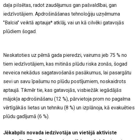
daļa pilsētas, radot zaudējumus gan pašvaldībai, gan
iedzīvotājiem. Apdrošināšanas tehnoloģiju uzņēmuma
"Balcia" veiktā aptauja* atklāj, vai un kā cilvēki gatavojās
plūdiem šogad.
Neskatoties uz pērnā gada pieredzi, vairums jeb 75 % no
tiem iedzīvotājiem, kas mitinās plūdu riska zonās, šogad
neveica nekādus sagatavošanās pasākumus, lai pasargātu
sevi un savu īpašumu no plūdu postījumiem, noskaidrots
aptaujā. Tikmēr tie, kas gatavojās, visbiežāk iegādājās
mājokļa apdrošināšanu (12 %), pārvietoja prom no pagalma
vērtīgākās lietas un tehniku (8 %) un izplānoja, kā evakuēties
plūdu gadījumā (6 %).
Jēkabpils novada iedzīvotāja un vietējā aktīviste