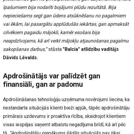
īpašumiem bija nodarīti bojājumi plūdu rezultātā. Bija
nepieciešams segt gan ūdens atsūknēšanu no pagalmiem
vai ēkām, lai pasargātu applūdušās iekārtas, gan apmaksāt
cilvēkiem pagaidu mājokli, kamēr esošais bija
neapdzīvojams, kā arī veikt mājokļu atjaunošanas pagalmu
sakopšanas darbus,”
stāsta
"Balcia" atlīdzību vadītājs
Dāvids Lēvalds.
Apdrošinātājs var palīdzēt gan
finansiāli, gan ar padomu
Apdrošināšanas tehnoloģiju uzņēmuma novērojumi liecina, ka
nestandarta situācijās klienti bieži apjūk, tāpēc apdrošinātāju
primārais uzdevums ir proaktīva rīcība, skaidrojot klientiem
visas iespējas saņemt atbalstu negadījuma brīdī, kā arī pēc
tā.
“Apdrošinātāju pienākums šādās situācijās nav tikai