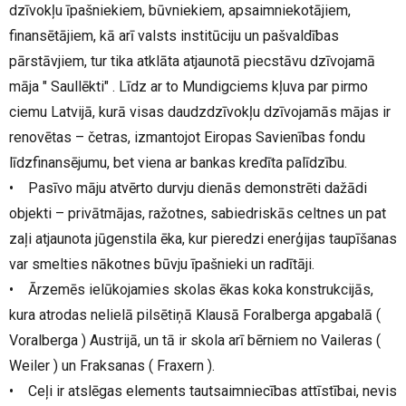
dzīvokļu īpašniekiem, būvniekiem, apsaimniekotājiem,
finansētājiem, kā arī valsts institūciju un pašvaldības
pārstāvjiem, tur tika atklāta atjaunotā piecstāvu dzīvojamā
māja " Saullēkti" . Līdz ar to Mundigciems kļuva par pirmo
ciemu Latvijā, kurā visas daudzdzīvokļu dzīvojamās mājas ir
renovētas – četras, izmantojot Eiropas Savienības fondu
līdzfinansējumu, bet viena ar bankas kredīta palīdzību.
• Pasīvo māju atvērto durvju dienās demonstrēti dažādi
objekti – privātmājas, ražotnes, sabiedriskās celtnes un pat
zaļi atjaunota jūgenstila ēka, kur pieredzi enerģijas taupīšanas
var smelties nākotnes būvju īpašnieki un radītāji.
• Ārzemēs ielūkojamies skolas ēkas koka konstrukcijās,
kura atrodas nelielā pilsētiņā Klausā Foralberga apgabalā (
Voralberga ) Austrijā, un tā ir skola arī bērniem no Vaileras (
Weiler ) un Fraksanas ( Fraxern ).
• Ceļi ir atslēgas elements tautsaimniecības attīstībai, nevis