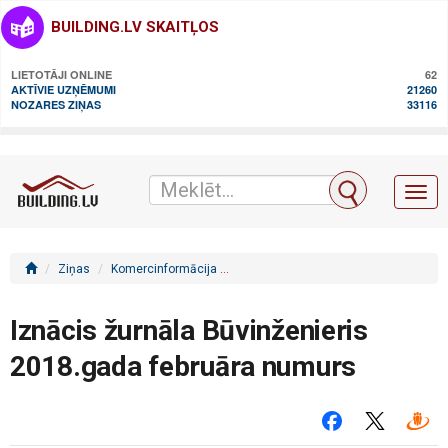
BUILDING.LV SKAITĻOS
LIETOTĀJI ONLINE
62
AKTĪVIE UZŅĒMUMI
21260
NOZARES ZIŅAS
33116
Toggl
naviga
Ziņas
Komercinformācija
Iznācis žurnāla Būvinženieris 2018.g
Iznācis žurnāla Būvinženieris
2018.gada februāra numurs