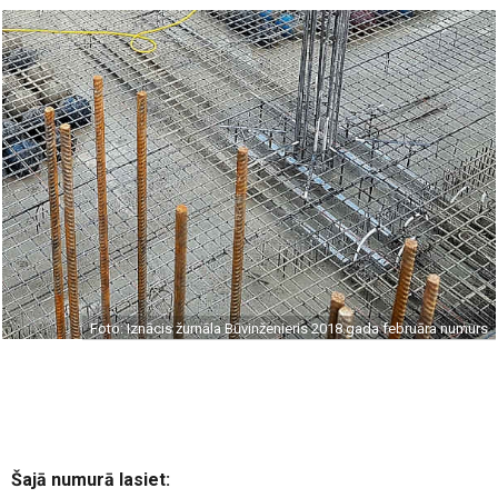
Foto: Iznācis žurnāla Būvinženieris 2018.gada februāra numurs
Šajā numurā lasiet: