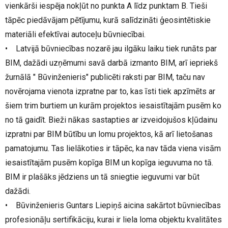
vienkārši iespēja nokļūt no punkta A līdz punktam B. Tieši
tāpēc piedāvājam pētījumu, kurā salīdzināti ģeosintētiskie
materiāli efektīvai autoceļu būvniecībai.
• Latvijā būvniecības nozarē jau ilgāku laiku tiek runāts par
BIM, dažādi uzņēmumi savā darbā izmanto BIM, arī iepriekš
žurnālā " Būvinženieris" publicēti raksti par BIM, taču nav
novērojama vienota izpratne par to, kas īsti tiek apzīmēts ar
šiem trim burtiem un kurām projektos iesaistītajām pusēm ko
no tā gaidīt. Bieži nākas sastapties ar izveidojušos kļūdainu
izpratni par BIM būtību un lomu projektos, kā arī lietošanas
pamatojumu. Tas lielākoties ir tāpēc, ka nav tāda viena visām
iesaistītajām pusēm kopīga BIM un kopīga ieguvuma no tā.
BIM ir plašāks jēdziens un tā sniegtie ieguvumi var būt
dažādi.
• Būvinženieris Guntars Liepiņš aicina sakārtot būvniecības
profesionāļu sertifikāciju, kurai ir liela loma objektu kvalitātes