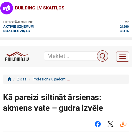
BUILDING.LV SKAITĻOS
LIETOTĀJI ONLINE
27
AKTĪVIE UZŅĒMUMI
21260
NOZARES ZIŅAS
33116
Toggl
naviga
Ziņas
Profesionāļu padomi
Kā pareizi siltināt ārsienas: akmens
Kā pareizi siltināt ārsienas:
akmens vate – gudra izvēle