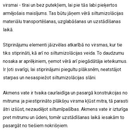
virsmai - tīrai un bez putekļiem, lai pie tās labi pieķertos
armējošais maisījums. Tas būtu jāņem vērā siltumizolācijas
materiālu transportēšanas, uzglabāšanas un uzstādīšanas
laikā.
Stiprinājumu elementi jāizvēlas atkarībā no virsmas, kur tie
tiks stiprināti, kā arī no siltumizolācijas veida. To daudzumu
nosaka ar aprēķiniem, ņemot vērā arī piegādātāja ieteikumus.
Ir ļoti svarīgi, lai stiprinājumi piegultu plāksnēm, neatstājot
starpas un nesaspiežot siltumizolācijas slāni.
Akmens vate ir tvaika caurlaidīga un pasargā konstrukcijas no
mitruma: ja piestiprināto plākšņu virsma kļūst mitra, tā parasti
ātri izšūst, nezaudējot siltumīpašības. Akmens vate ir izturīga
pret mitrumu un ūdeni, tomēr uzstādīšanas laikā iesakām to
pasargāt no tiešiem nokrišņiem.