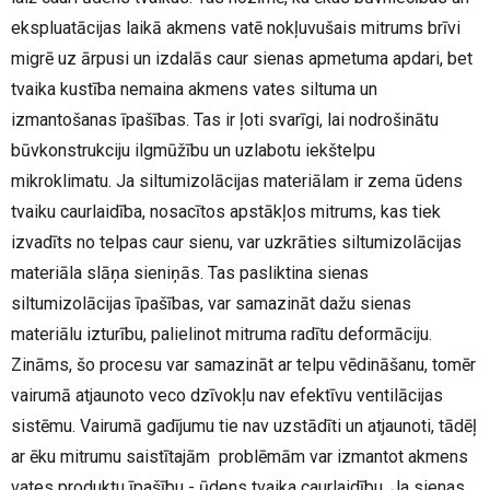
ekspluatācijas laikā akmens vatē nokļuvušais mitrums brīvi
migrē uz ārpusi un izdalās caur sienas apmetuma apdari, bet
tvaika kustība nemaina akmens vates siltuma un
izmantošanas īpašības. Tas ir ļoti svarīgi, lai nodrošinātu
būvkonstrukciju ilgmūžību un uzlabotu iekštelpu
mikroklimatu. Ja siltumizolācijas materiālam ir zema ūdens
tvaiku caurlaidība, nosacītos apstākļos mitrums, kas tiek
izvadīts no telpas caur sienu, var uzkrāties siltumizolācijas
materiāla slāņa sieniņās. Tas pasliktina sienas
siltumizolācijas īpašības, var samazināt dažu sienas
materiālu izturību, palielinot mitruma radītu deformāciju.
Zināms, šo procesu var samazināt ar telpu vēdināšanu, tomēr
vairumā atjaunoto veco dzīvokļu nav efektīvu ventilācijas
sistēmu. Vairumā gadījumu tie nav uzstādīti un atjaunoti, tādēļ
ar ēku mitrumu saistītajām problēmām var izmantot akmens
vates produktu īpašību - ūdens tvaika caurlaidību. Ja sienas