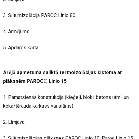
3. Siltumizolācija PAROC Linio 80
4. Armējums
5. Apdares kārta
Ārējā apmetuma saliktā termoizolācijas sistēma ar
plāksnēm PAROC® Linio 15
1. Pamatsienas konstrukcija (kieģeļi, bloki, betons utml. un
koka/tērauda karkass vai slānis)
2. Līmjava
3. Siltumizolācijas plāksnes PAROC Linio 10, Paroc Linio 15