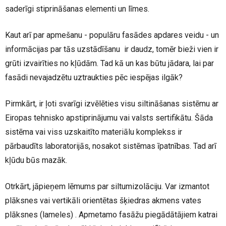
saderīgi stiprināšanas elementi un līmes.
Kaut arī par apmešanu - populāru fasādes apdares veidu - un
informācijas par tās uzstādīšanu ir daudz, tomēr bieži vien ir
grūti izvairīties no kļūdām. Tad kā un kas būtu jādara, lai par
fasādi nevajadzētu uztraukties pēc iespējas ilgāk?
Pirmkārt, ir ļoti svarīgi izvēlēties visu siltināšanas sistēmu ar
Eiropas tehnisko apstiprinājumu vai valsts sertifikātu. Šāda
sistēma vai viss uzskaitīto materiālu komplekss ir
pārbaudīts laboratorijās, nosakot sistēmas īpatnības. Tad arī
kļūdu būs mazāk.
Otrkārt, jāpieņem lēmums par siltumizolāciju. Var izmantot
plāksnes vai vertikāli orientētas šķiedras akmens vates
plāksnes (lameles) . Apmetamo fasāžu piegādātājiem katrai