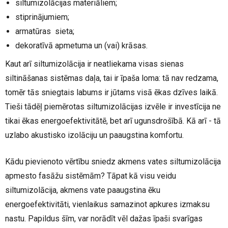
siltumizolācijas materiāliem;
stiprinājumiem;
armatūras sieta;
dekoratīvā apmetuma un (vai) krāsas.
Kaut arī siltumizolācija ir neatliekama visas sienas
siltināšanas sistēmas daļa, tai ir īpaša loma: tā nav redzama,
tomēr tās sniegtais labums ir jūtams visā ēkas dzīves laikā.
Tieši tādēļ piemērotas siltumizolācijas izvēle ir investīcija ne
tikai ēkas energoefektivitātē, bet arī ugunsdrošībā. Kā arī - tā
uzlabo akustisko izolāciju un paaugstina komfortu.
Kādu pievienoto vērtību sniedz akmens vates siltumizolācija
apmesto fasāžu sistēmām? Tāpat kā visu veidu
siltumizolācija, akmens vate paaugstina ēku
energoefektivitāti, vienlaikus samazinot apkures izmaksu
nastu. Papildus šīm, var norādīt vēl dažas īpaši svarīgas