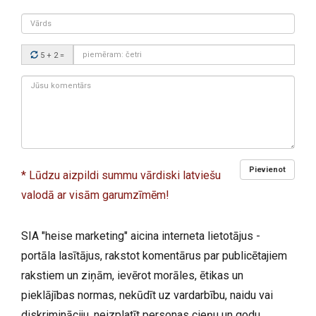
Vārds
Drošības
5 + 2
=
kods:
Jūsu
komentārs:
Pievienot
* Lūdzu aizpildi summu vārdiski latviešu
valodā ar visām garumzīmēm!
SIA "heise marketing" aicina interneta lietotājus -
portāla lasītājus, rakstot komentārus par publicētajiem
rakstiem un ziņām, ievērot morāles, ētikas un
pieklājības normas, nekūdīt uz vardarbību, naidu vai
diskrimināciju, neizplatīt personas cieņu un godu