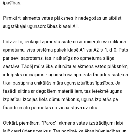
īpašības.
Pirmkārt, akments vates plāksnes ir nedegošas un atbilst
augstākajai ugunsdrošības klasei A1.
Līdz ar to, ierīkojot apmestu sistēmu ar minerālu vai silikona
apmetumu, visa sistēma paliek klasē A1 vai A2 s-1, d-0. Pats
par sevi saprotams, tas ir atkarīgs no apmetuma slāņa
sastāva. Tādēļ mūra ēka, siltināta ar akmens vates plāksnēm,
ir loģisks risinājums - ugunsdroša apmesta fasādes sistēma
tikai pastiprina unikālās mūra ugunsizturības īpašības. Ja
fasādi siltina ar degošiem materiāliem, tas ietekmē uguns
izplatību: izceļas liels dūmu mākonis, uguns izplatās pa
fasādi un ātri pārmetas no viena stāva uz otru.
Otrkārt, piemēram, "Paroc" akmens vates izstrādājumi labi
laiž cauri ūdens tvaikus. Tas nozīmē, ka ēkas būvniecības un