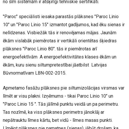
no šīm sistēmām ir atšķirīgi tehniskie sertifikāti.
"Paroc" speciālisti iesaka parastās plāksnes "Paroc Linio
10" un "Paroc Linio 15" izmantot gadījumos, kad ēku sienas ir
nelīdzenas. Visbiežāk tās ir renovējamas mājas. Jaunām
ēkām vislabāk piemērotas ir vertikāli orientētas šķiedras
plāksnes "Paroc Linio 80". tās ir piemērotas arī
energoefektīvām A energoefektivitātes klases ēkām un
ēkām, kuru sienu siltumpretestībai jāatbilst Latvijas
Būvnormatīvam LBN-002-2015.
Apmetamo fasāžu plāksnes pie siltumizolācijas virsmas var
līmēt ar visu plakni. Izņēmums - tikai Paroc Linio 10" un
"Paroc Linio 15 ". Tās jālīmē punktu veidā un pa perimetru.
Tas nozīmē, ka viss plāksnes perimetrs jānoklāj ar
nepātrauktu līmes kārtu, bet vidū - līmes masas punkti.
Līmējot plāksnes pie pamatnes (sienas), jābūt drošam, ka