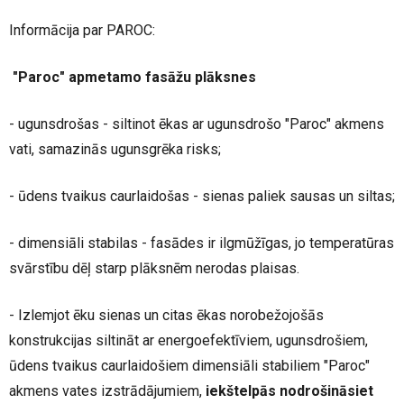
Informācija par PAROC:
"Paroc" apmetamo fasāžu plāksnes
- ugunsdrošas - siltinot ēkas ar ugunsdrošo "Paroc" akmens
vati, samazinās ugunsgrēka risks;
- ūdens tvaikus caurlaidošas - sienas paliek sausas un siltas;
- dimensiāli stabilas - fasādes ir ilgmūžīgas, jo temperatūras
svārstību dēļ starp plāksnēm nerodas plaisas.
- Izlemjot ēku sienas un citas ēkas norobežojošās
konstrukcijas siltināt ar energoefektīviem, ugunsdrošiem,
ūdens tvaikus caurlaidošiem dimensiāli stabiliem "Paroc"
akmens vates izstrādājumiem,
iekštelpās nodrošināsiet