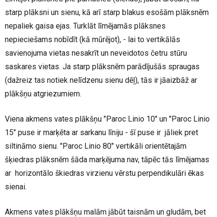
starp plāksni un sienu, kā arī starp blakus esošām plāksnēm
nepaliek gaisa ejas. Turklāt līmējamās plāksnes
nepieciešams nobīdīt (kā mūrējot), - lai to vertikālās
savienojuma vietas nesakrīt un neveidotos četru stūru
saskares vietas. Ja starp plāksnēm parādījušās spraugas
(dažreiz tas notiek nelīdzenu sienu dēļ), tās ir jāaizbāž ar
plākšņu atgriezumiem.
Viena akmens vates plākšņu "Paroc Linio 10" un "Paroc Linio
15" puse ir marķēta ar sarkanu līniju - šī puse ir jāliek pret
siltināmo sienu. "Paroc Linio 80" vertikāli orientētajām
šķiedras plāksnēm šāda marķējuma nav, tāpēc tās līmējamas
ar horizontālo škiedras virzienu vērstu perpendikulāri ēkas
sienai.
Akmens vates plākšņu malām jābūt taisnām un gludām, bet