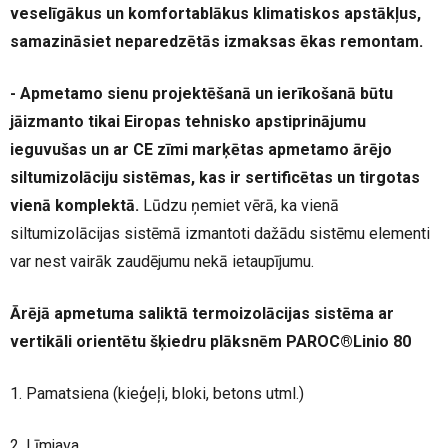
veselīgākus un komfortablākus klimatiskos apstākļus,
samazināsiet neparedzētās izmaksas ēkas remontam.
- Apmetamo sienu projektēšanā un ierīkošanā būtu
jāizmanto tikai Eiropas tehnisko apstiprinājumu
ieguvušas un ar CE zīmi marķētas apmetamo
ārējo
siltumizolāciju sistēmas, kas ir sertificētas un tirgotas
vienā komplektā.
Lūdzu ņemiet vērā, ka vienā
siltumizolācijas sistēmā izmantoti dažādu sistēmu elementi
var nest vairāk zaudējumu nekā ietaupījumu.
Ārējā apmetuma saliktā termoizolācijas sistēma ar
vertikāli orientētu šķiedru plāksnēm PAROC®Linio 80
1. Pamatsiena (kieģeļi, bloki, betons utml.)
2. Līmjava