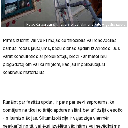
Foto: Kā pareizi siltināt ārsienas: akmens vate – gudra izvēle
Pirms izlemt, vai veikt mājas celtniecības vai renovācijas
darbus, rodas jautājums, kādu sienas apdari izvēlēties. Jūs
varat konsultēties ar projektētāju, bieži - ar materiālu
piegādātājiem vai kaimiņiem, kas jau ir pārbaudījuši
konkrētus materiālus.
Runājot par fasāžu apdari, ir pats par sevi saprotams, ka
domājam ne tikai to ārējo apdares slāni, bet arī dziļāk esošo
- siltumizolācijas. Siltumizolācija ir vajadzīga vienmēr,
neatkarīgi no tā, vai ēkai izvēlēts vēdināms vai nevēdināms