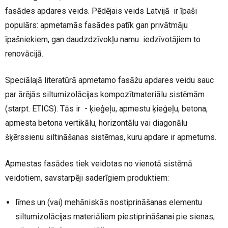
fasādes apdares veids. Pēdējais veids Latvijā ir īpaši
populārs: apmetamās fasādes patīk gan privātmāju
īpašniekiem, gan daudzdzīvokļu namu iedzīvotājiem to
renovācijā.
Speciālajā literatūrā apmetamo fasāžu apdares veidu sauc
par ārējās siltumizolācijas kompozītmateriālu sistēmām
(starpt. ETICS). Tās ir - ķieģeļu, apmestu ķieģeļu, betona,
apmesta betona vertikālu, horizontālu vai diagonālu
šķērssienu siltināšanas sistēmas, kuru apdare ir apmetums.
Apmestas fasādes tiek veidotas no vienotā sistēmā
veidotiem, savstarpēji saderīgiem produktiem:
līmes un (vai) mehāniskās nostiprināšanas elementu
siltumizolācijas materiāliem piestiprināšanai pie sienas;