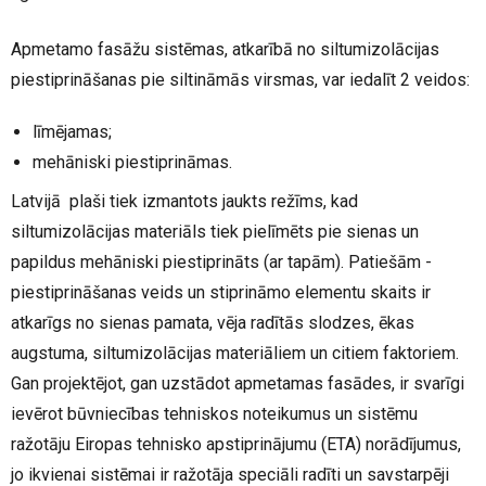
Apmetamo fasāžu sistēmas, atkarībā no siltumizolācijas
piestiprināšanas pie siltināmās virsmas, var iedalīt 2 veidos:
līmējamas;
mehāniski piestiprināmas.
Latvijā plaši tiek izmantots jaukts režīms, kad
siltumizolācijas materiāls tiek pielīmēts pie sienas un
papildus mehāniski piestiprināts (ar tapām). Patiešām -
piestiprināšanas veids un stiprināmo elementu skaits ir
atkarīgs no sienas pamata, vēja radītās slodzes, ēkas
augstuma, siltumizolācijas materiāliem un citiem faktoriem.
Gan projektējot, gan uzstādot apmetamas fasādes, ir svarīgi
ievērot būvniecības tehniskos noteikumus un sistēmu
ražotāju Eiropas tehnisko apstiprinājumu (ETA) norādījumus,
jo ikvienai sistēmai ir ražotāja speciāli radīti un savstarpēji