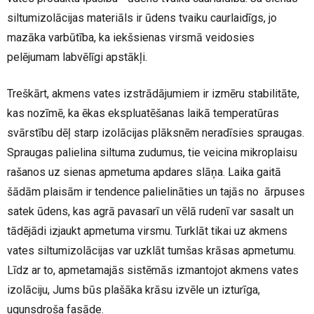
siltumizolācijas materiāls ir ūdens tvaiku caurlaidīgs, jo
mazāka varbūtība, ka iekšsienas virsmā veidosies
pelējumam labvēlīgi apstākļi.
Treškārt, akmens vates izstrādājumiem ir izmēru stabilitāte,
kas nozīmē, ka ēkas ekspluatēšanas laikā temperatūras
svārstību dēļ starp izolācijas plāksnēm neradīsies spraugas.
Spraugas palielina siltuma zudumus, tie veicina mikroplaisu
rašanos uz sienas apmetuma apdares slāņa. Laika gaitā
šādām plaisām ir tendence palielināties un tajās no ārpuses
satek ūdens, kas agrā pavasarī un vēlā rudenī var sasalt un
tādējādi izjaukt apmetuma virsmu. Turklāt tikai uz akmens
vates siltumizolācijas var uzklāt tumšas krāsas apmetumu.
Līdz ar to, apmetamajās sistēmās izmantojot akmens vates
izolāciju, Jums būs plašāka krāsu izvēle un izturīga,
ugunsdroša fasāde.