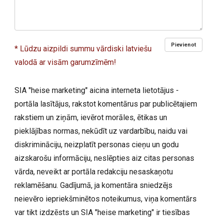
Pievienot
* Lūdzu aizpildi summu vārdiski latviešu
valodā ar visām garumzīmēm!
SIA "heise marketing" aicina interneta lietotājus -
portāla lasītājus, rakstot komentārus par publicētajiem
rakstiem un ziņām, ievērot morāles, ētikas un
pieklājības normas, nekūdīt uz vardarbību, naidu vai
diskrimināciju, neizplatīt personas cieņu un godu
aizskarošu informāciju, neslēpties aiz citas personas
vārda, neveikt ar portāla redakciju nesaskaņotu
reklamēšanu. Gadījumā, ja komentāra sniedzējs
neievēro iepriekšminētos noteikumus, viņa komentārs
var tikt izdzēsts un SIA "heise marketing" ir tiesības