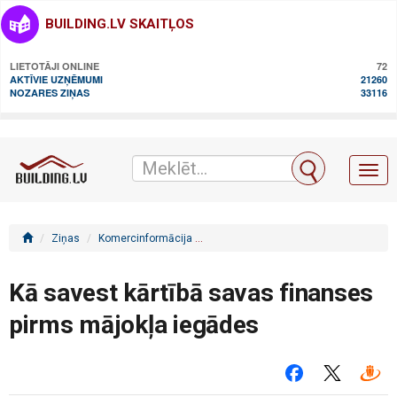
BUILDING.LV SKAITĻOS
LIETOTĀJI ONLINE
72
AKTĪVIE UZŅĒMUMI
21260
NOZARES ZIŅAS
33116
Toggl
naviga
Ziņas
Komercinformācija
Kā savest kārtībā savas finanses pir
Kā savest kārtībā savas finanses
pirms mājokļa iegādes