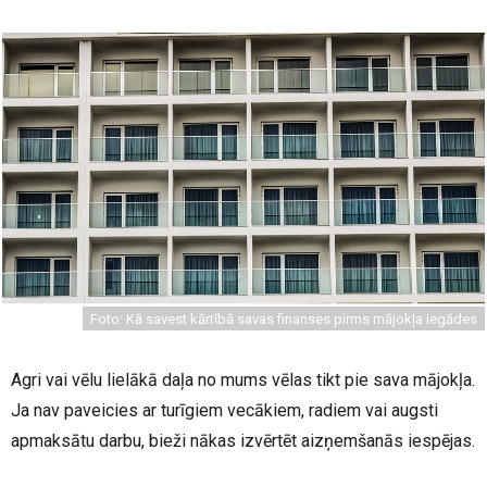
Foto: Kā savest kārtībā savas finanses pirms mājokļa iegādes
Agri vai vēlu lielākā daļa no mums vēlas tikt pie sava mājokļa.
Ja nav paveicies ar turīgiem vecākiem, radiem vai augsti
apmaksātu darbu, bieži nākas izvērtēt aizņemšanās iespējas.