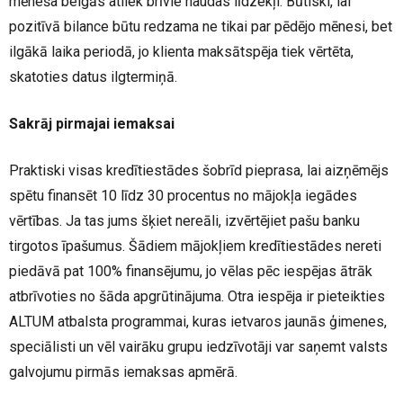
mēneša beigās atliek brīvie naudas līdzekļi. Būtiski, lai
pozitīvā bilance būtu redzama ne tikai par pēdējo mēnesi, bet
ilgākā laika periodā, jo klienta maksātspēja tiek vērtēta,
skatoties datus ilgtermiņā.
Sakrāj pirmajai iemaksai
Praktiski visas kredītiestādes šobrīd pieprasa, lai aizņēmējs
spētu finansēt 10 līdz 30 procentus no mājokļa iegādes
vērtības. Ja tas jums šķiet nereāli, izvērtējiet pašu banku
tirgotos īpašumus. Šādiem mājokļiem kredītiestādes nereti
piedāvā pat 100% finansējumu, jo vēlas pēc iespējas ātrāk
atbrīvoties no šāda apgrūtinājuma. Otra iespēja ir pieteikties
ALTUM atbalsta programmai, kuras ietvaros jaunās ģimenes,
speciālisti un vēl vairāku grupu iedzīvotāji var saņemt valsts
galvojumu pirmās iemaksas apmērā.