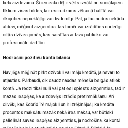
lielu aizdevumu. Šī iemesla dēļ ir vērts izvākt no sociālajiem
tīkliem visas bildes, kur esi redzams vētrainā ballītā vai
rīkojoties nepieklājīgi vai divdomīgi. Pat, ja tas nedos nekādu
atdevi, mēģinot aizņemtos, tas tomēr var izrādīties noderīgi
citās dzīves jomās, kas saistītas ar tavu publisko vai
profesionālo darbību.
Nodrošini pozitīvu konta bilanci
Nav jēga mēģināt pirkt dzīvokli vai māju kredītā, ja nevari to
atļauties. Pārbaudi, cik daudz naudas mēneša beigās atliek
kontā. Ja redzi tikai nulli vai pat esi spiests aizņemties, tad ir
mazas iespējas, ka aizdevējs izrādīs pretimnākšanu. Arī
cilvēki, kas šobrīd īrē mājokli un ir izrēķinājuši, ka kredīta
procentos maksātu mazāk nekā īres maksu, var būtiski
palielināt savas iespējas aizņemties, ja nodrošina, ka kontā