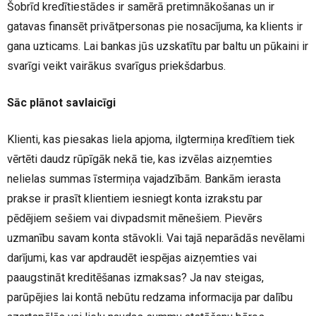
Šobrīd kredītiestādes ir samērā pretimnākošanas un ir
gatavas finansēt privātpersonas pie nosacījuma, ka klients ir
gana uzticams. Lai bankas jūs uzskatītu par baltu un pūkaini ir
svarīgi veikt vairākus svarīgus priekšdarbus.
Sāc plānot savlaicīgi
Klienti, kas piesakas liela apjoma, ilgtermiņa kredītiem tiek
vērtēti daudz rūpīgāk nekā tie, kas izvēlas aizņemties
nelielas summas īstermiņa vajadzībām. Bankām ierasta
prakse ir prasīt klientiem iesniegt konta izrakstu par
pēdējiem sešiem vai divpadsmit mēnešiem. Pievērs
uzmanību savam konta stāvokli. Vai tajā neparādās nevēlami
darījumi, kas var apdraudēt iespējas aizņemties vai
paaugstināt kreditēšanas izmaksas? Ja nav steigas,
parūpējies lai kontā nebūtu redzama informacija par dalību