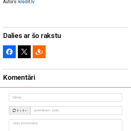
Autors:
kredit.lv
Dalies ar šo rakstu
Komentāri
Vārds
Drošības
4 + 4
=
kods:
Jūsu
komentārs: