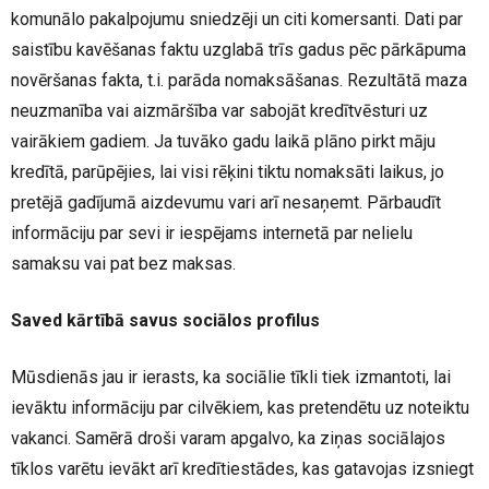
komunālo pakalpojumu sniedzēji un citi komersanti. Dati par
saistību kavēšanas faktu uzglabā trīs gadus pēc pārkāpuma
novēršanas fakta, t.i. parāda nomaksāšanas. Rezultātā maza
neuzmanība vai aizmāršība var sabojāt kredītvēsturi uz
vairākiem gadiem. Ja tuvāko gadu laikā plāno pirkt māju
kredītā, parūpējies, lai visi rēķini tiktu nomaksāti laikus, jo
pretējā gadījumā aizdevumu vari arī nesaņemt. Pārbaudīt
informāciju par sevi ir iespējams internetā par nelielu
samaksu vai pat bez maksas.
Saved kārtībā savus sociālos profilus
Mūsdienās jau ir ierasts, ka sociālie tīkli tiek izmantoti, lai
ievāktu informāciju par cilvēkiem, kas pretendētu uz noteiktu
vakanci. Samērā droši varam apgalvo, ka ziņas sociālajos
tīklos varētu ievākt arī kredītiestādes, kas gatavojas izsniegt