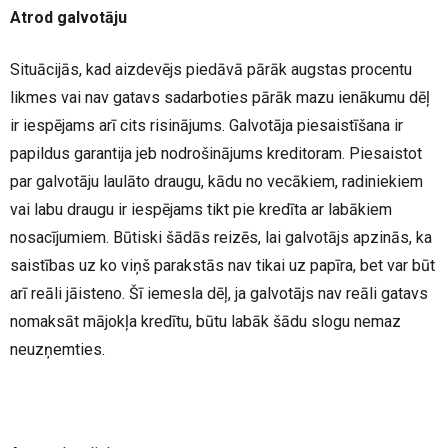
Atrod galvotāju
Situācijās, kad aizdevējs piedāvā pārāk augstas procentu
likmes vai nav gatavs sadarboties pārāk mazu ienākumu dēļ
ir iespējams arī cits risinājums. Galvotāja piesaistīšana ir
papildus garantija jeb nodrošinājums kreditoram. Piesaistot
par galvotāju laulāto draugu, kādu no vecākiem, radiniekiem
vai labu draugu ir iespējams tikt pie kredīta ar labākiem
nosacījumiem. Būtiski šādās reizēs, lai galvotājs apzinās, ka
saistības uz ko viņš parakstās nav tikai uz papīra, bet var būt
arī reāli jāisteno. Šī iemesla dēļ, ja galvotājs nav reāli gatavs
nomaksāt mājokļa kredītu, būtu labāk šādu slogu nemaz
neuzņemties.