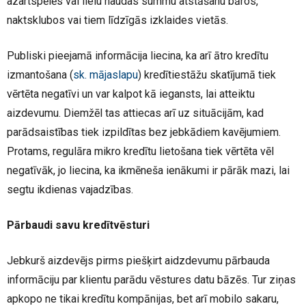
azartspēlēs vai lielu naudas summu atstāšanu bāros,
naktsklubos vai tiem līdzīgās izklaides vietās.
Publiski pieejamā informācija liecina, ka arī ātro kredītu
izmantošana (
sk. mājaslapu
) kredītiestāžu skatījumā tiek
vērtēta negatīvi un var kalpot kā iegansts, lai atteiktu
aizdevumu. Diemžēl tas attiecas arī uz situācijām, kad
parādsaistības tiek izpildītas bez jebkādiem kavējumiem.
Protams, regulāra mikro kredītu lietošana tiek vērtēta vēl
negatīvāk, jo liecina, ka ikmēneša ienākumi ir pārāk mazi, lai
segtu ikdienas vajadzības.
Pārbaudi savu kredītvēsturi
Jebkurš aizdevējs pirms piešķirt aidzdevumu pārbauda
informāciju par klientu parādu vēstures datu bāzēs. Tur ziņas
apkopo ne tikai kredītu kompānijas, bet arī mobilo sakaru,