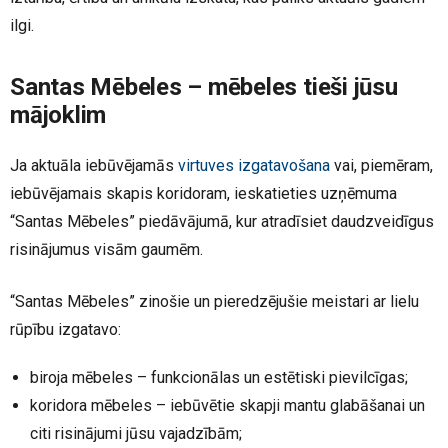
ilgi.
Santas Mēbeles – mēbeles tieši jūsu
mājoklim
Ja aktuāla iebūvējamās
virtuves izgatavošana
vai, piemēram,
iebūvējamais skapis koridoram, ieskatieties uzņēmuma
“Santas Mēbeles” piedāvājumā, kur atradīsiet daudzveidīgus
risinājumus visām gaumēm.
“Santas Mēbeles” zinošie un pieredzējušie meistari ar lielu
rūpību izgatavo:
biroja mēbeles – funkcionālas un estētiski pievilcīgas;
koridora mēbeles – iebūvētie skapji mantu glabāšanai un
citi risinājumi jūsu vajadzībām;