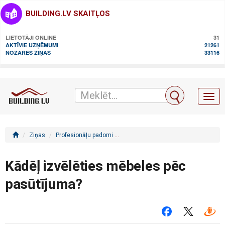
BUILDING.LV SKAITĻOS
LIETOTĀJI ONLINE
31
AKTĪVIE UZŅĒMUMI
21261
NOZARES ZIŅAS
33116
Toggl
naviga
Ziņas
Profesionāļu padomi
Kādēļ izvēlēties mēbeles pēc pasūtī
Kādēļ izvēlēties mēbeles pēc
pasūtījuma?