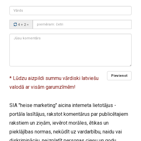
Vārds
Drošības
4 + 2
=
kods:
Jūsu
komentārs:
Pievienot
* Lūdzu aizpildi summu vārdiski latviešu
valodā ar visām garumzīmēm!
SIA "heise marketing" aicina interneta lietotājus -
portāla lasītājus, rakstot komentārus par publicētajiem
rakstiem un ziņām, ievērot morāles, ētikas un
pieklājības normas, nekūdīt uz vardarbību, naidu vai
diskrimināciju, neizplatīt personas cieņu un godu