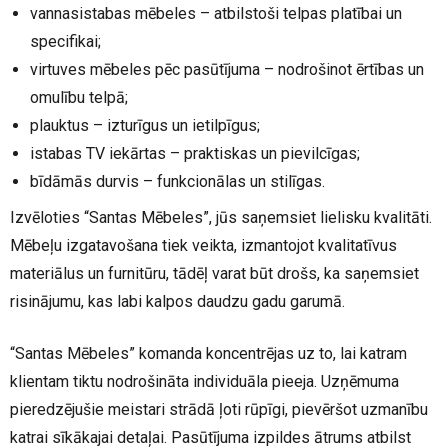
vannasistabas mēbeles – atbilstoši telpas platībai un
specifikai;
virtuves mēbeles pēc pasūtījuma – nodrošinot ērtības un
omulību telpā;
plauktus – izturīgus un ietilpīgus;
istabas TV iekārtas – praktiskas un pievilcīgas;
bīdāmās durvis – funkcionālas un stilīgas.
Izvēloties “Santas Mēbeles”, jūs saņemsiet lielisku kvalitāti.
Mēbeļu izgatavošana tiek veikta, izmantojot kvalitatīvus
materiālus un furnitūru, tādēļ varat būt drošs, ka saņemsiet
risinājumu, kas labi kalpos daudzu gadu garumā.
“Santas Mēbeles” komanda koncentrējas uz to, lai katram
klientam tiktu nodrošināta individuāla pieeja. Uzņēmuma
pieredzējušie meistari strādā ļoti rūpīgi, pievēršot uzmanību
katrai sīkākajai detaļai. Pasūtījuma izpildes ātrums atbilst