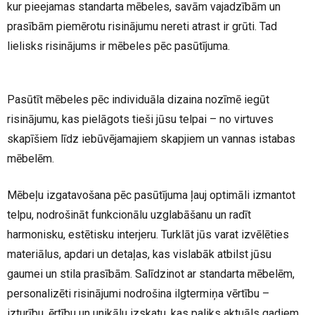
kur pieejamas standarta mēbeles, savām vajadzībām un
prasībām piemērotu risinājumu nereti atrast ir grūti. Tad
lielisks risinājums ir mēbeles pēc pasūtījuma.
Pasūtīt mēbeles pēc individuāla dizaina nozīmē iegūt
risinājumu, kas pielāgots tieši jūsu telpai – no virtuves
skapīšiem līdz iebūvējamajiem skapjiem un vannas istabas
mēbelēm.
Mēbeļu izgatavošana pēc pasūtījuma ļauj optimāli izmantot
telpu, nodrošināt funkcionālu uzglabāšanu un radīt
harmonisku, estētisku interjeru. Turklāt jūs varat izvēlēties
materiālus, apdari un detaļas, kas vislabāk atbilst jūsu
gaumei un stila prasībām. Salīdzinot ar standarta mēbelēm,
personalizēti risinājumi nodrošina ilgtermiņa vērtību –
izturību, ērtību un unikālu izskatu, kas paliks aktuāls gadiem