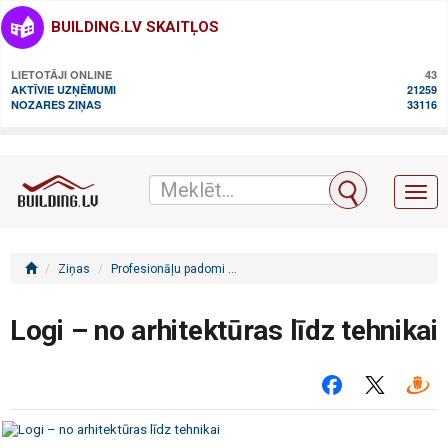
BUILDING.LV SKAITĻOS
LIETOTĀJI ONLINE
43
AKTĪVIE UZŅĒMUMI
21259
NOZARES ZIŅAS
33116
Toggl
naviga
Ziņas
Profesionāļu padomi
Logi – no arhitektūras līdz tehnikai
Logi – no arhitektūras līdz tehnikai