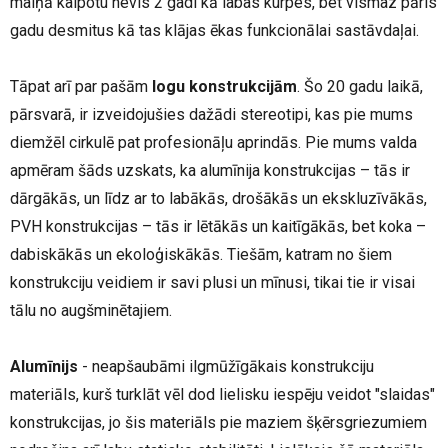
maiņā kalpotu nevis 2 gadi kā labas kurpes, bet vismaz pāris
gadu desmitus kā tas klājas ēkas funkcionālai sastāvdaļai.
Tāpat arī par pašām
logu konstrukcijām
. Šo 20 gadu laikā,
pārsvarā, ir izveidojušies dažādi stereotipi, kas pie mums
diemžēl cirkulē pat profesionāļu aprindās. Pie mums valda
apmēram šāds uzskats, ka alumīnija konstrukcijas – tās ir
dārgākās, un līdz ar to labākās, drošākās un ekskluzīvākās,
PVH konstrukcijas – tās ir lētākās un kaitīgākās, bet koka –
dabiskākās un ekoloģiskākās. Tiešām, katram no šiem
konstrukciju veidiem ir savi plusi un mīnusi, tikai tie ir visai
tālu no augšminētajiem.
Alumīnijs
- neapšaubāmi ilgmūžīgākais konstrukciju
materiāls, kurš turklāt vēl dod lielisku iespēju veidot "slaidas"
konstrukcijas, jo šis materiāls pie maziem šķērsgriezumiem