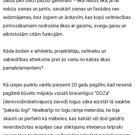
darbu jūklī bieži pazūd galvenais – ēka nebūs ēka, ja tai
nebūs sienas un jumts, savukārt sienas un fasādes nav
iedomājamas, bez logiem un ārdurvīm, kas kopš celtniecības
pirmssākumiem nodrošina ēkas ar gaismu, svaigu gaisu un
atbilstošām citām funkcijām.
Kāda šodien ir arhitektu, projektētāju, celtnieku un
sabiedrības attieksme pret šo vienu no katras ēkas
pamatelementiem?
Kā izejas punktu varētu pieņemt 20 gadu pagātni, kad nesenā
pagātnē būvēto mājokļu vizuāli briesmīgos "DOZa"
(derevoobrobativajuscij zavod) logus sāka aizstāt tā sauktie
"pakešu logi". Neatkarīgi no logu rāmja materiāla, tie bija
skaisti un perfekti kā mēbeles, kas turklāt vēl dod gandrīz
neierobežotas iespējas caur stiklojumu interjerus telpiski