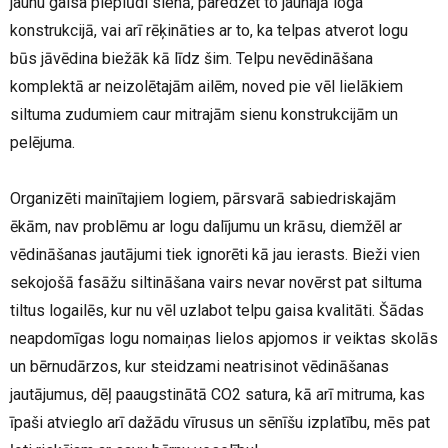
jaunu gaisa pieplūdi sienā, paredzēt to jaunajā loga
konstrukcijā, vai arī rēķināties ar to, ka telpas atverot logu
būs jāvēdina biežāk kā līdz šim. Telpu nevēdināšana
komplektā ar neizolētajām ailēm, noved pie vēl lielākiem
siltuma zudumiem caur mitrajām sienu konstrukcijām un
pelējuma.
Organizēti mainītajiem logiem, pārsvarā sabiedriskajām
ēkām, nav problēmu ar logu dalījumu un krāsu, diemžēl ar
vēdināšanas jautājumi tiek ignorēti kā jau ierasts. Bieži vien
sekojošā fasāžu siltināšana vairs nevar novērst pat siltuma
tiltus logailēs, kur nu vēl uzlabot telpu gaisa kvalitāti. Šādas
neapdomīgas logu nomaiņas lielos apjomos ir veiktas skolās
un bērnudārzos, kur steidzami neatrisinot vēdināšanas
jautājumus, dēļ paaugstinātā CO2 satura, kā arī mitruma, kas
īpaši atvieglo arī dažādu vīrusus un sēnīšu izplatību, mēs pat