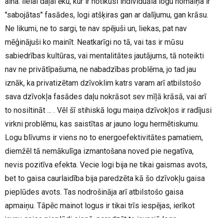
aina: lielai daļai ēku, kur ir notikusi individuāla logu nomaiņa ir
"sabojātas" fasādes, logi atšķiras gan ar dalījumu, gan krāsu.
Ne likumi, ne to sargi, te nav spējuši un, liekas, pat nav
mēģinājuši ko mainīt. Neatkarīgi no tā, vai tas ir mūsu
sabiedrības kultūras, vai mentalitātes jautājums, tā noteikti
nav ne privātīpašuma, ne nabadzības problēma, jo tad jau
iznāk, ka privatizētam dzīvoklim katrs varam arī atbilstošo
sava dzīvokļa fasādes daļu nokrāsot sev mīļā krāsā, vai arī
to nosiltināt ... . Vēl šī stihiskā logu maiņa dzīvokļos ir radījusi
virkni problēmu, kas saistītas ar jauno logu hermētiskumu.
Logu blīvums ir viens no to energoefektivitātes pamatiem,
diemžēl tā nemākulīga izmantošana noved pie negatīva,
nevis pozitīva efekta. Vecie logi bija ne tikai gaismas avots,
bet to gaisa caurlaidība bija paredzēta kā šo dzīvokļu gaisa
pieplūdes avots. Tas nodrošināja arī atbilstošo gaisa
apmaiņu. Tāpēc mainot logus ir tikai trīs iespējas, ierīkot