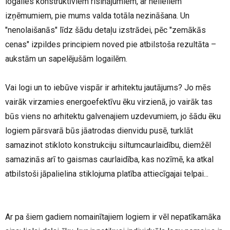
logailes konstruktīviem risinājumiem, ar nelieliem
izņēmumiem, pie mums valda totāla nezināšana. Un
"nenolaišanās" līdz šādu detaļu izstrādei, pēc "zemākās
cenas" izpildes principiem noved pie atbilstoša rezultāta –
aukstām un sapelējušām logailēm.
Vai logi un to iebūve vispār ir arhitektu jautājums? Jo mēs
vairāk virzamies energoefektīvu ēku virzienā, jo vairāk tas
būs viens no arhitektu galvenajiem uzdevumiem, jo šādu ēku
logiem pārsvarā būs jāatrodas dienvidu pusē, turklāt
samazinot stikloto konstrukciju siltumcaurlaidību, diemžēl
samazinās arī to gaismas caurlaidība, kas nozīmē, ka atkal
atbilstoši jāpalielina stiklojuma platība attiecīgajai telpai...
Ar pa šiem gadiem nomainītajiem logiem ir vēl nepatīkamāka