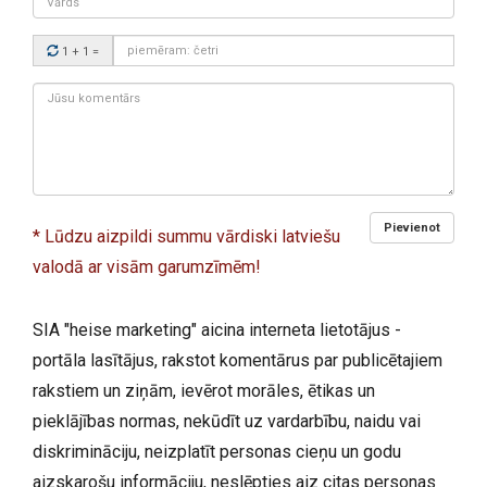
Drošības
1 + 1
=
kods:
Jūsu
komentārs:
Pievienot
* Lūdzu aizpildi summu vārdiski latviešu
valodā ar visām garumzīmēm!
SIA "heise marketing" aicina interneta lietotājus -
portāla lasītājus, rakstot komentārus par publicētajiem
rakstiem un ziņām, ievērot morāles, ētikas un
pieklājības normas, nekūdīt uz vardarbību, naidu vai
diskrimināciju, neizplatīt personas cieņu un godu
aizskarošu informāciju, neslēpties aiz citas personas