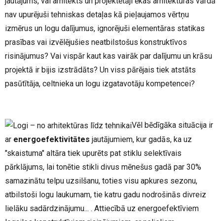
jautājums, vai arhitekts un projektētāji ēkas arhitektūras vārdā
nav upurējuši tehniskas detaļas kā pieļaujamos vērtņu
izmērus un logu dalījumus, ignorējuši elementāras statikas
prasības vai izvēlējušies neatbilstošus konstruktīvos
risinājumus? Vai vispār kaut kas vairāk par dalījumu un krāsu
projektā ir bijis izstrādāts? Un viss pārējais tiek atstāts
pasūtītāja, celtnieka un logu izgatavotāju kompetencei?
Vēl bēdīgāka situācija ir
ar
energoefektivitātes
jautājumiem, kur gadās, ka uz
"skaistuma" altāra tiek upurēts pat stiklu selektīvais
pārklājums, lai tonētie stikli divus mēnešus gadā par 30%
samazinātu telpu uzsilšanu, toties visu apkures sezonu,
atbilstoši logu laukumam, tie katru gadu nodrošinās divreiz
lielāku sadārdzinājumu... . Attiecībā uz energoefektīviem