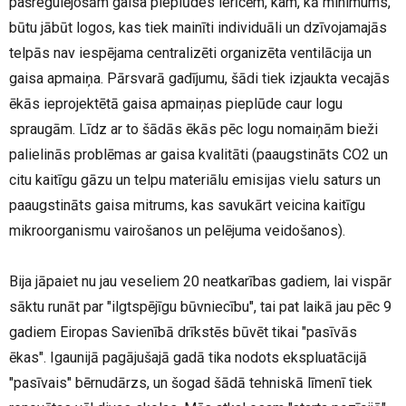
pašregulējošām gaisa pieplūdes ierīcēm, kam, kā minimums,
būtu jābūt logos, kas tiek mainīti individuāli un dzīvojamajās
telpās nav iespējama centralizēti organizēta ventilācija un
gaisa apmaiņa. Pārsvarā gadījumu, šādi tiek izjaukta vecajās
ēkās ieprojektētā gaisa apmaiņas pieplūde caur logu
spraugām. Līdz ar to šādās ēkās pēc logu nomaiņām bieži
palielinās problēmas ar gaisa kvalitāti (paaugstināts CO2 un
citu kaitīgu gāzu un telpu materiālu emisijas vielu saturs un
paaugstināts gaisa mitrums, kas savukārt veicina kaitīgu
mikroorganismu vairošanos un pelējuma veidošanos).
Bija jāpaiet nu jau veseliem 20 neatkarības gadiem, lai vispār
sāktu runāt par "ilgtspējīgu būvniecību", tai pat laikā jau pēc 9
gadiem Eiropas Savienībā drīkstēs būvēt tikai "pasīvās
ēkas". Igaunijā pagājušajā gadā tika nodots ekspluatācijā
"pasīvais" bērnudārzs, un šogad šādā tehniskā līmenī tiek