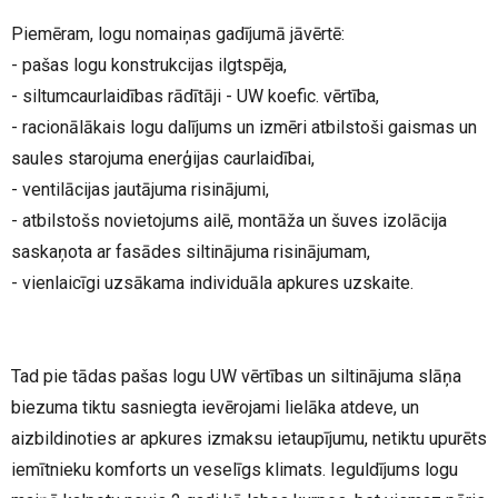
Piemēram, logu nomaiņas gadījumā jāvērtē:
- pašas logu konstrukcijas ilgtspēja,
- siltumcaurlaidības rādītāji - UW koefic. vērtība,
- racionālākais logu dalījums un izmēri atbilstoši gaismas un
saules starojuma enerģijas caurlaidībai,
- ventilācijas jautājuma risinājumi,
- atbilstošs novietojums ailē, montāža un šuves izolācija
saskaņota ar fasādes siltinājuma risinājumam,
- vienlaicīgi uzsākama individuāla apkures uzskaite.
Tad pie tādas pašas logu UW vērtības un siltinājuma slāņa
biezuma tiktu sasniegta ievērojami lielāka atdeve, un
aizbildinoties ar apkures izmaksu ietaupījumu, netiktu upurēts
iemītnieku komforts un veselīgs klimats. Ieguldījums logu