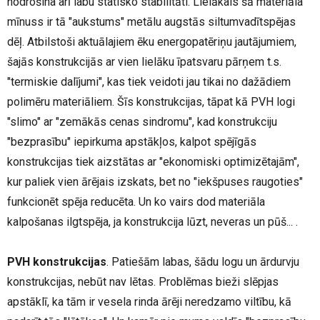
nodrošina arī labu statisko stabilitāti. Lielākais šā materiāla
mīnuss ir tā "aukstums" metālu augstās siltumvadītspējas
dēļ. Atbilstoši aktuālajiem ēku energopatēriņu jautājumiem,
šajās konstrukcijās ar vien lielāku īpatsvaru pārņem t.s.
"termiskie dalījumi", kas tiek veidoti jau tikai no dažādiem
polimēru materiāliem. Šīs konstrukcijas, tāpat kā PVH logi
"slimo" ar "zemākās cenas sindromu", kad konstrukciju
"bezprasību" iepirkuma apstākļos, kalpot spējīgās
konstrukcijas tiek aizstātas ar "ekonomiski optimizētajām",
kur paliek vien ārējais izskats, bet no "iekšpuses raugoties"
funkcionēt spēja reducēta. Un ko vairs dod materiāla
kalpošanas ilgtspēja, ja konstrukcija lūzt, neveras un pūš... .
PVH konstrukcijas
. Patiešām labas, šādu logu un ārdurvju
konstrukcijas, nebūt nav lētas. Problēmas bieži slēpjas
apstāklī, ka tām ir vesela rinda ārēji neredzamo viltību, kā