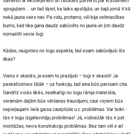
savienot ar eksterjeriem un fasādes pārvērst par krāsainiem
spoguļiem. ... un tad šķiet, ka laiks apstājās, un šajā jomā it kā
nekā jauna vairs nav. Pa vidu, protams, vēl bija celtniecības
bums, kad tika gana daudz sabūvēts no jauna un ļoti daudz
nomainīti vecie logi.
Kādas, raugoties no logu aspekta, tad esam sabūvējuši šīs
ēkas?
Viens ir skaidrs, ja esam to prasījuši – logi ir skaisti! Ja
paskatīsimies tālāk – uz funkciju, tad aina būs pavisam cita.
Gandrīz visās ēkās, neatkarīgi no logu rāmja materiāla,
veramām daļām būs vēršanas traucējumi, caur viņiem būs
nepieļaujami liela gaisa caurplūde u.c. problēmas. Var teikt -
tās ir logu izgatavotāju problēmas! Jā, visbiežāk tās ir pat
montāžas, nevis konstrukciju problēmas. Bez tam vēl ir arī