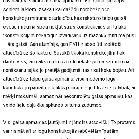
nav nekāda sakara ar gaisa apmaiņu. "Elpošana" jau kopš
seniem laikiem izsaka tikai dažādu norobežojošo
konstrukciju mitruma caurlaidību, kas raksturo telpu gaisā
esošā mitruma spēju nokļūt šajās konstrukcijās un tālāku
"konstrukcijām nekaitīgu" izvadīšanu uz mazākā mitruma pusi
– āra gaisā. Gan alumīnijs, gan PVH ir absolūti izolējoši
attiecībā uz šo faktoru. Savukārt koka konstrukcijām tiek
darīts viss, lai maksimāli novērstu iekštelpu gaisa mitruma
nonākšanu tajās, jo pretējā gadījumā, tas tikai koku bojātu. Arī
attiecībā uz telpu gaisa apmaiņu, visu moderno logu
konstrukciju pamatā ir ielikts princips – jo blīvāki - jo labāk, ar
mērķi maksimāli samazināt nekontrolētu gaisa apmaiņu, kas
veido lielu daļu ēku apkures siltuma zudumos.
Visi gaisa apmaiņas jautājumi ir jārisina atsevišķi. To protams
var risināt arī ar logu konstrukcijās iebūvētām īpašām