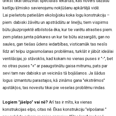
drīkst tikai dedzināt speciālās iekārtās, kas novērš dažādu
kaitīgu ķīmisko savienojumu nokļūšanu apkārtējā vidē.
Lai pielietotu patiešām ekoloģisku koka logu konstrukciju –
piem. dabiski žāvētu un apstrādātu ar lineļļu, tiem vispirms
būtu jāuzprojektē atbilstoša ēka, kur tie varētu atrasties piem.
zem platas jumta pārkares un kur tie būtu aizsargāti, gan no
saules, gan tiešas ūdens iedarbības, visticamāk tas nesīs
līdz arī telpu izgaismošanas problēmas, turklāt ir jābūt ideālai
ventilācijai, jo stāvoklis, kad kokam no vienas puses ir "-", bet
no otras puses "+" ar paaugstinātu gaisa mitrumu, pats par
sevi tam nav dabisks un veicinās tā bojāšanos. Ja šādus
logus izmantotu parastajos, kā zināms gana "ekstrēmos"
apstākļos, tas novestu tikai pie veselas problēmu rindas.
Logiem "jāelpo" vai nē?
Arī tas ir mīts, ka vienas
konstrukcijas elpo, citas nē. Ēkas konstrukciju "elpošanai "