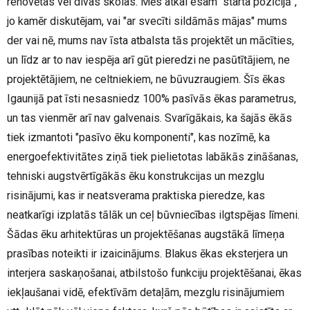
renovētas vēl divas skolas. Mēs atkal esam "starta pozīcijā",
jo kamēr diskutējam, vai "ar svecīti sildāmās mājas" mums
der vai nē, mums nav īsta atbalsta tās projektēt un mācīties,
un līdz ar to nav iespēja arī gūt pieredzi ne pasūtītājiem, ne
projektētājiem, ne celtniekiem, ne būvuzraugiem. Šīs ēkas
Igaunijā pat īsti nesasniedz 100% pasīvās ēkas parametrus,
un tas vienmēr arī nav galvenais. Svarīgākais, ka šajās ēkās
tiek izmantoti "pasīvo ēku komponenti", kas nozīmē, ka
energoefektivitātes ziņā tiek pielietotas labākās zināšanas,
tehniski augstvērtīgākās ēku konstrukcijas un mezglu
risinājumi, kas ir neatsverama praktiska pieredze, kas
neatkarīgi izplatās tālāk un ceļ būvniecības ilgtspējas līmeni.
Šādas ēku arhitektūras un projektēšanas augstākā līmeņa
prasības noteikti ir izaicinājums. Blakus ēkas eksterjera un
interjera saskaņošanai, atbilstošo funkciju projektēšanai, ēkas
iekļaušanai vidē, efektīvām detaļām, mezglu risinājumiem