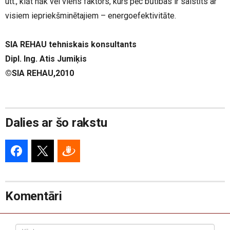
utt., klāt nāk vēl viens faktors, kurš pēc būtības ir saistīts ar
visiem iepriekšminētajiem – energoefektivitāte.
SIA REHAU tehniskais konsultants
Dipl. Ing. Atis Jumiķis
©SIA REHAU,2010
Dalies ar šo rakstu
Komentāri
Vārds