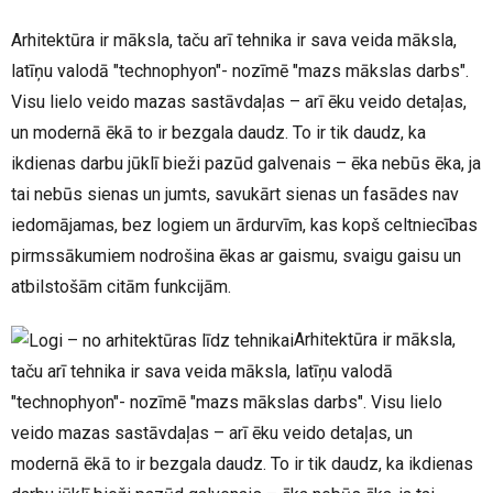
Arhitektūra ir māksla, taču arī tehnika ir sava veida māksla,
latīņu valodā "technophyon"- nozīmē "mazs mākslas darbs".
Visu lielo veido mazas sastāvdaļas – arī ēku veido detaļas,
un modernā ēkā to ir bezgala daudz. To ir tik daudz, ka
ikdienas darbu jūklī bieži pazūd galvenais – ēka nebūs ēka, ja
tai nebūs sienas un jumts, savukārt sienas un fasādes nav
iedomājamas, bez logiem un ārdurvīm, kas kopš celtniecības
pirmssākumiem nodrošina ēkas ar gaismu, svaigu gaisu un
atbilstošām citām funkcijām.
Arhitektūra ir māksla,
taču arī tehnika ir sava veida māksla, latīņu valodā
"technophyon"- nozīmē "mazs mākslas darbs". Visu lielo
veido mazas sastāvdaļas – arī ēku veido detaļas, un
modernā ēkā to ir bezgala daudz. To ir tik daudz, ka ikdienas