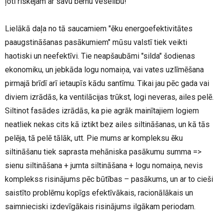
ļoti riskējam ar savu bērnu veselību!
Lielākā daļa no tā saucamiem "ēku energoefektivitātes
paaugstināšanas pasākumiem" mūsu valstī tiek veikti
haotiski un neefektīvi. Tie neapšaubāmi "silda" šodienas
ekonomiku, un jebkāda logu nomaiņa, vai vates uzlīmēšana
pirmajā brīdī arī ietaupīs kādu santīmu. Tikai jau pēc gada vai
diviem izrādās, ka ventilācijas trūkst, logi neveras, ailes pelē.
Siltinot fasādes izrādās, ka pie agrāk mainītajiem logiem
neatliek nekas cits kā iztikt bez ailes siltināšanas, un kā tās
pelēja, tā pelē tālāk, utt. Pie mums ar kompleksu ēku
siltināšanu tiek saprasta mehāniska pasākumu summa =>
sienu siltināšana + jumta siltināšana + logu nomaiņa, nevis
komplekss risinājums pēc būtības – pasākums, un ar to cieši
saistīto problēmu kopīgs efektīvākais, racionālākais un
saimnieciski izdevīgākais risinājums ilgākam periodam.