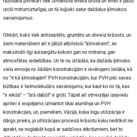
ražošanā pirmkārt tiek izmantota līmētā brusa un līmei ir jābūt
izcili mitrumizturīgai, un tā loģiski satur dažādus ķīmiskos
savienojumus.
Otrkārt, koks tiek antiseptēts, gruntēts un divreiz krāsots, un
šiem materiāliem arī ir jābūt atbilstoši "ķīmiskiem", lai
maksimāli ilgi aizsargātu koksni gan no mitruma, gan
atmosfēras iedarbības. Un te nu izrādās, ka dažādu ķīmisko
vielu emisija no šādām konstrukcijām ir ievērojami lielāka, kā
no "it kā ķīmiskajām" PVH konstrukcijām, kur PVH pēc savas
būtības ir lielmolekulārs savienojums, kur kaut ko no tā, kas
"ir iekšā" – "ārā dabūt" ir grūti. Tāpat arī otrreizējai izejvielu
apritei ir iespējams izmantot tikai alumīnija un PVH
konstrukcijas, un, piemēram, Vācijā, koka logu utilizācija ir
dārgs prieks, jo utilizācijas procesā krāsotu koku nedrīkst ne
aprakt, ne noglabāt kopā ar sadzīves atkritumiem, bet to