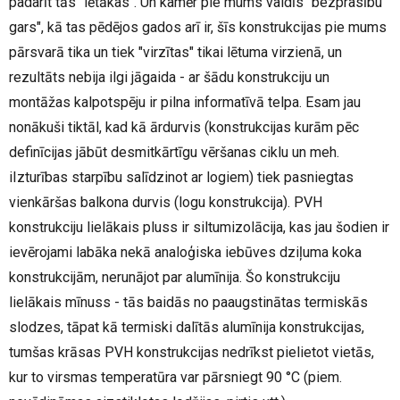
padarīt tās "lētākas". Un kamēr pie mums valdīs "bezprasību
gars", kā tas pēdējos gados arī ir, šīs konstrukcijas pie mums
pārsvarā tika un tiek "virzītas" tikai lētuma virzienā, un
rezultāts nebija ilgi jāgaida - ar šādu konstrukciju un
montāžas kalpotspēju ir pilna informatīvā telpa. Esam jau
nonākuši tiktāl, kad kā ārdurvis (konstrukcijas kurām pēc
definīcijas jābūt desmitkārtīgu vēršanas ciklu un meh.
iIzturības starpību salīdzinot ar logiem) tiek pasniegtas
vienkāršas balkona durvis (logu konstrukcija). PVH
konstrukciju lielākais pluss ir siltumizolācija, kas jau šodien ir
ievērojami labāka nekā analoģiska iebūves dziļuma koka
konstrukcijām, nerunājot par alumīnija. Šo konstrukciju
lielākais mīnuss - tās baidās no paaugstinātas termiskās
slodzes, tāpat kā termiski dalītās alumīnija konstrukcijas,
tumšas krāsas PVH konstrukcijas nedrīkst pielietot vietās,
kur to virsmas temperatūra var pārsniegt 90 °C (piem.