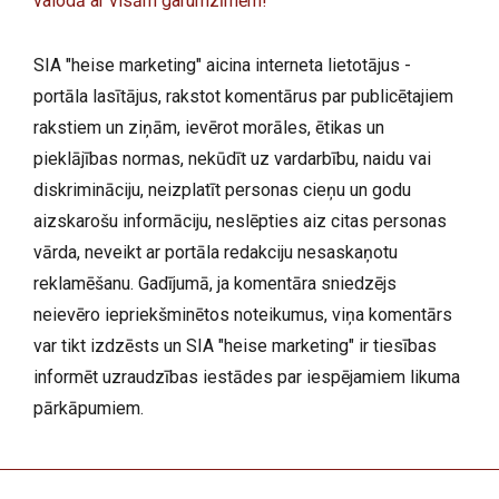
valodā ar visām garumzīmēm!
SIA "heise marketing" aicina interneta lietotājus -
portāla lasītājus, rakstot komentārus par publicētajiem
rakstiem un ziņām, ievērot morāles, ētikas un
pieklājības normas, nekūdīt uz vardarbību, naidu vai
diskrimināciju, neizplatīt personas cieņu un godu
aizskarošu informāciju, neslēpties aiz citas personas
vārda, neveikt ar portāla redakciju nesaskaņotu
reklamēšanu. Gadījumā, ja komentāra sniedzējs
neievēro iepriekšminētos noteikumus, viņa komentārs
var tikt izdzēsts un SIA "heise marketing" ir tiesības
informēt uzraudzības iestādes par iespējamiem likuma
pārkāpumiem.