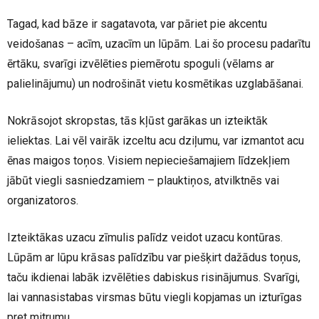
Tagad, kad bāze ir sagatavota, var pāriet pie akcentu
veidošanas – acīm, uzacīm un lūpām. Lai šo procesu padarītu
ērtāku, svarīgi izvēlēties piemērotu spoguli (vēlams ar
palielinājumu) un nodrošināt vietu kosmētikas uzglabāšanai.
Nokrāsojot skropstas, tās kļūst garākas un izteiktāk
ieliektas. Lai vēl vairāk izceltu acu dziļumu, var izmantot acu
ēnas maigos toņos. Visiem nepieciešamajiem līdzekļiem
jābūt viegli sasniedzamiem – plauktiņos, atvilktnēs vai
organizatoros.
Izteiktākas uzacu zīmulis palīdz veidot uzacu kontūras.
Lūpām ar lūpu krāsas palīdzību var piešķirt dažādus toņus,
taču ikdienai labāk izvēlēties dabiskus risinājumus. Svarīgi,
lai vannasistabas virsmas būtu viegli kopjamas un izturīgas
pret mitrumu.