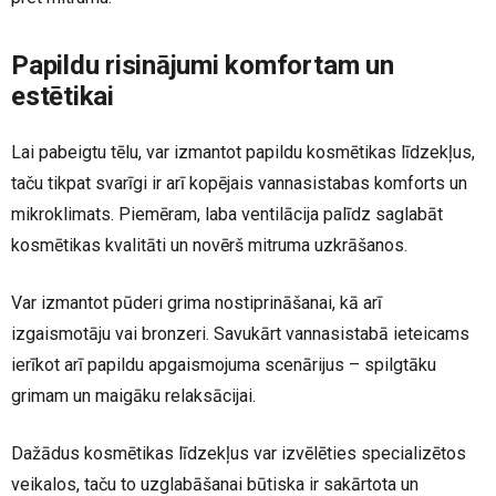
Papildu risinājumi komfortam un
estētikai
Lai pabeigtu tēlu, var izmantot papildu kosmētikas līdzekļus,
taču tikpat svarīgi ir arī kopējais vannasistabas komforts un
mikroklimats. Piemēram, laba ventilācija palīdz saglabāt
kosmētikas kvalitāti un novērš mitruma uzkrāšanos.
Var izmantot pūderi grima nostiprināšanai, kā arī
izgaismotāju vai bronzeri. Savukārt vannasistabā ieteicams
ierīkot arī papildu apgaismojuma scenārijus – spilgtāku
grimam un maigāku relaksācijai.
Dažādus kosmētikas līdzekļus var izvēlēties specializētos
veikalos, taču to uzglabāšanai būtiska ir sakārtota un