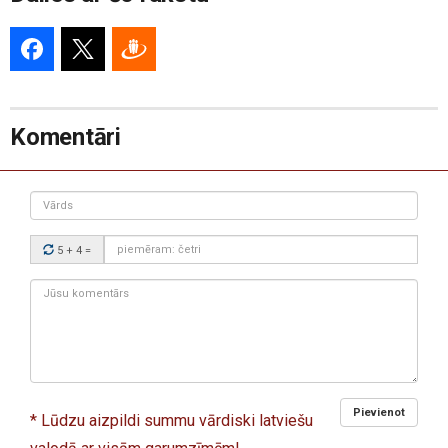
Komentāri
Vārds
Drošības
5 + 4
=
kods:
Jūsu
komentārs:
Pievienot
* Lūdzu aizpildi summu vārdiski latviešu