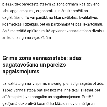
biežāk tiek paredzēta atsevišķa zona grimam, kas apvieno
labu apgaismojumu, ergonomiku un ērtu kosmētikas
uzglabāšanu. To var panākt, ne tikai izvēloties kvalitatīvus
kosmētikas līdzekļus, bet arī pārdomājot telpas iekārtojumu.
Šajā materiālā aplūkosim, kā apvienot vannasistabas dizainu
ar ikdienas grima vajadzībām.
Grima zona vannasistabā: ādas
sagatavošana un pareizs
apgaismojums
Lai uzklātu grimu, vispirms ir svarīgi pienācīgi sagatavot ādu.
Tāpēc vannasistabā būtiska nozīme ir ne tikai izlietnei, bet
arī ērtai piekļuvei spogulim un apgaismojumam. Pretējā
gadījumā dekoratīvā kosmētika klāsies nevienmērīgi un