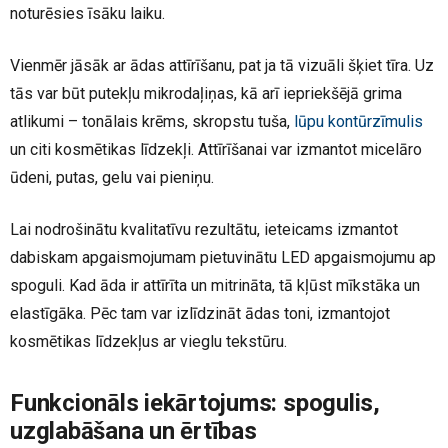
noturēsies īsāku laiku.
Vienmēr jāsāk ar ādas attīrīšanu, pat ja tā vizuāli šķiet tīra. Uz
tās var būt putekļu mikrodaļiņas, kā arī iepriekšējā grima
atlikumi – tonālais krēms, skropstu tuša,
lūpu kontūrzīmulis
un citi kosmētikas līdzekļi. Attīrīšanai var izmantot micelāro
ūdeni, putas, gelu vai pieniņu.
Lai nodrošinātu kvalitatīvu rezultātu, ieteicams izmantot
dabiskam apgaismojumam pietuvinātu LED apgaismojumu ap
spoguli. Kad āda ir attīrīta un mitrināta, tā kļūst mīkstāka un
elastīgāka. Pēc tam var izlīdzināt ādas toni, izmantojot
kosmētikas līdzekļus ar vieglu tekstūru.
Funkcionāls iekārtojums: spogulis,
uzglabāšana un ērtības