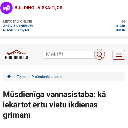
BUILDING.LV SKAITĻOS
LIETOTĀJI ONLINE
64
AKTĪVIE UZŅĒMUMI
21259
NOZARES ZIŅAS
33116
Toggl
naviga
Ziņas
Profesionāļu padomi
Mūsdienīga vannasistaba: kā iekārto
Mūsdienīga vannasistaba: kā
iekārtot ērtu vietu ikdienas
grimam