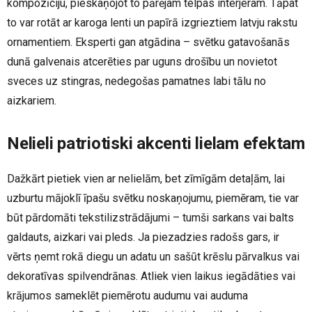
kompozīciju, pieskaņojot to pārējam telpas interjeram. Tāpat
to var rotāt ar karoga lenti un papīrā izgrieztiem latvju rakstu
ornamentiem. Eksperti gan atgādina – svētku gatavošanās
dunā galvenais atcerēties par uguns drošību un novietot
sveces uz stingras, nedegošas pamatnes labi tālu no
aizkariem.
Nelieli patriotiski akcenti lielam efektam
Dažkārt pietiek vien ar nelielām, bet zīmīgām detaļām, lai
uzburtu mājoklī īpašu svētku noskaņojumu, piemēram, tie var
būt pārdomāti tekstilizstrādājumi – tumši sarkans vai balts
galdauts, aizkari vai pleds. Ja piezadzies radošs gars, ir
vērts ņemt rokā diegu un adatu un sašūt krēslu pārvalkus vai
dekoratīvas spilvendrānas. Atliek vien laikus iegādāties vai
krājumos sameklēt piemērotu audumu vai auduma