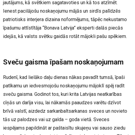
jautājums, kā svētkiem sagatavoties un kā tos atzīmēt.
Ienest pacilājošu noskaņojumu mājās un sirdīs palīdzēs
patriotisks interjera dizaina noformējums, tāpēc nekustamo
īpašumu attīstītāja “Bonava Latvija” eksperti dalās piecās
idejās, kā valsts svētku gaidās rotāt mājokli pašu spēkiem.
Sveču gaisma īpašam noskaņojumam
Rudenī, kad lielāko daļu dienas nākas pavadīt tumsā, īpaši
patīkamu un iedvesmojošu noskaņojumu mājoklī spēj radīt
sveču gaisma. Godinot tos, kuri krita Latvijas neatkarības
cīņās un darīja visu, lai nākamās paaudzes varētu dzīvot
brīvā valstī, aizdedz sarkanbaltsarkanas sveces un novieto
tās uz palodzes vai uz galda – goda vietā. Sveces
iespējams papildināt ar paštaisītu skujeņu vai sauso ziedu