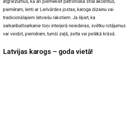
atgriezumus, kā arī piemeklēt patriotiska stila akcentus,
piemēram, lenti ar Lielvārdes jostas, karoga dizainu vai
tradicionālajiem latviešu rakstiem. Ja šķiet, ka
sarkanbaltsarkanie toņi interjerā neiederas, svētku rotājumus
var veidot, piemēram, tumši zaļā, zelta vai pelēkā krāsā.
Latvijas karogs – goda vietā!