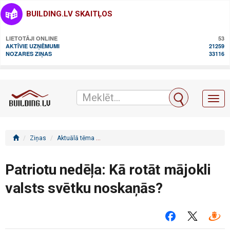
BUILDING.LV SKAITĻOS
LIETOTĀJI ONLINE
53
AKTĪVIE UZŅĒMUMI
21259
NOZARES ZIŅAS
33116
Toggl
naviga
Ziņas
Aktuālā tēma
Patriotu nedēļa: Kā rotāt mājokli valsts svē
Patriotu nedēļa: Kā rotāt mājokli
valsts svētku noskaņās?