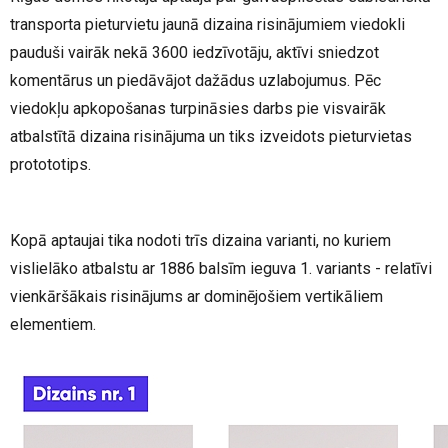
transporta pieturvietu jaunā dizaina risinājumiem viedokli
pauduši vairāk nekā 3600 iedzīvotāju, aktīvi sniedzot
komentārus un piedāvājot dažādus uzlabojumus. Pēc
viedokļu apkopošanas turpināsies darbs pie visvairāk
atbalstītā dizaina risinājuma un tiks izveidots pieturvietas
protototips.
Kopā aptaujai tika nodoti trīs dizaina varianti, no kuriem
vislielāko atbalstu ar 1886 balsīm ieguva 1. variants - relatīvi
vienkāršākais risinājums ar dominējošiem vertikāliem
elementiem.