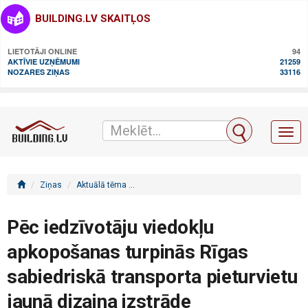
BUILDING.LV SKAITĻOS
LIETOTĀJI ONLINE
94
AKTĪVIE UZŅĒMUMI
21259
NOZARES ZIŅAS
33116
Toggl
naviga
Ziņas
Aktuālā tēma
Pēc iedzīvotāju viedokļu apkopošanas turpin
Pēc iedzīvotāju viedokļu
apkopošanas turpinās Rīgas
sabiedriskā transporta pieturvietu
jaunā dizaina izstrāde