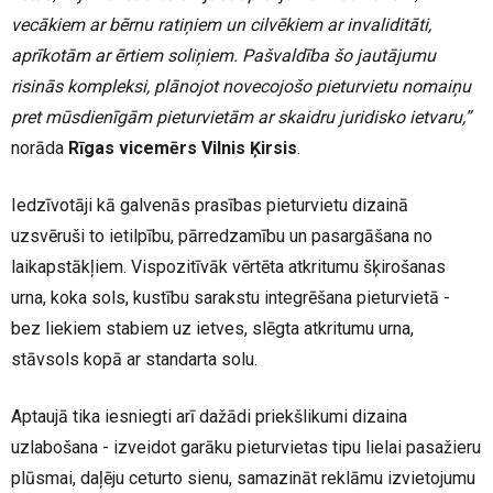
vecākiem ar bērnu ratiņiem un cilvēkiem ar invaliditāti,
aprīkotām ar ērtiem soliņiem. Pašvaldība šo jautājumu
risinās kompleksi, plānojot novecojošo pieturvietu nomaiņu
pret mūsdienīgām pieturvietām ar skaidru juridisko ietvaru,”
norāda
Rīgas vicemērs Vilnis Ķirsis
.
Iedzīvotāji kā galvenās prasības pieturvietu dizainā
uzsvēruši to ietilpību, pārredzamību un pasargāšana no
laikapstākļiem. Vispozitīvāk vērtēta atkritumu šķirošanas
urna, koka sols, kustību sarakstu integrēšana pieturvietā -
bez liekiem stabiem uz ietves, slēgta atkritumu urna,
stāvsols kopā ar standarta solu.
Aptaujā tika iesniegti arī dažādi priekšlikumi dizaina
uzlabošana - izveidot garāku pieturvietas tipu lielai pasažieru
plūsmai, daļēju ceturto sienu, samazināt reklāmu izvietojumu