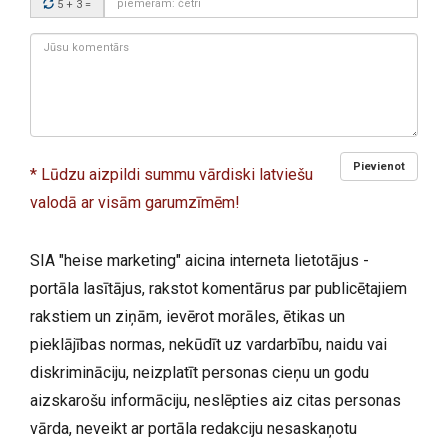
5 + 3
=
kods:
Jūsu
komentārs:
Pievienot
* Lūdzu aizpildi summu vārdiski latviešu
valodā ar visām garumzīmēm!
SIA "heise marketing" aicina interneta lietotājus -
portāla lasītājus, rakstot komentārus par publicētajiem
rakstiem un ziņām, ievērot morāles, ētikas un
pieklājības normas, nekūdīt uz vardarbību, naidu vai
diskrimināciju, neizplatīt personas cieņu un godu
aizskarošu informāciju, neslēpties aiz citas personas
vārda, neveikt ar portāla redakciju nesaskaņotu