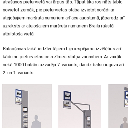
atrašanos pieturvietā vai ārpus tās. Tāpat tika rosināts tablo
novietot zemāk, pie pieturvietas staba izvietot norādi ar
atejošajiem maršruta numuriem arī acu augstumā, jāparedz arī
uzraksts ar atejošajiem maršruta numuriem Braila rakstā
atbilstoša vietā.
Balsošanas laikā iedzīvotājiem bija iespējams izvēlēties arī
kādu no pieturvietas ceļa zīmes statņa variantiem. Ar vairāk
nekā 1000 balsīm uzvarēja 7. variants, daudz balsu ieguva arī
2. un 1. variants.