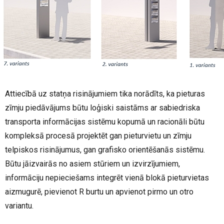
Attiecībā uz statņa risinājumiem tika norādīts, ka pieturas
zīmju piedāvājums būtu loģiski saistāms ar sabiedriska
transporta informācijas sistēmu kopumā un racionāli būtu
kompleksā procesā projektēt gan pieturvietu un zīmju
telpiskos risinājumus, gan grafisko orientēšanās sistēmu.
Būtu jāizvairās no asiem stūriem un izvirzījumiem,
informāciju nepieciešams integrēt vienā blokā pieturvietas
aizmugurē, pievienot R burtu un apvienot pirmo un otro
variantu.