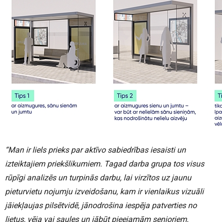
“Man ir liels prieks par aktīvo sabiedrības iesaisti un
izteiktajiem priekšlikumiem. Tagad darba grupa tos visus
rūpīgi analizēs un turpinās darbu, lai virzītos uz jaunu
pieturvietu nojumju izveidošanu, kam ir vienlaikus vizuāli
jāiekļaujas pilsētvidē, jānodrošina iespēja patverties no
lietus, vēja vai saules un jābūt pieejamām senioriem,