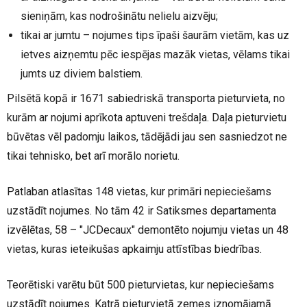
sieniņām, kas nodrošinātu nelielu aizvēju;
tikai ar jumtu – nojumes tips īpaši šaurām vietām, kas uz
ietves aizņemtu pēc iespējas mazāk vietas, vēlams tikai
jumts uz diviem balstiem.
Pilsētā kopā ir 1671 sabiedriskā transporta pieturvieta, no
kurām ar nojumi aprīkota aptuveni trešdaļa. Daļa pieturvietu
būvētas vēl padomju laikos, tādējādi jau sen sasniedzot ne
tikai tehnisko, bet arī morālo norietu.
Patlaban atlasītas 148 vietas, kur primāri nepieciešams
uzstādīt nojumes. No tām 42 ir Satiksmes departamenta
izvēlētas, 58 – "JCDecaux" demontēto nojumju vietas un 48
vietas, kuras ieteikušas apkaimju attīstības biedrības.
Teorētiski varētu būt 500 pieturvietas, kur nepieciešams
uzstādīt nojumes. Katrā pieturvietā zemes iznomājamā