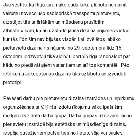
Jau vēstīts, ka Rīgā turpmāko gadu laikā plānots nomainīt
vairumu novecojušo sabiedriskā transporta pieturvietu,
aizstājot tās ar ērtākām un mūsdienu prasībām
atbilstošākām, kā arī uzstādīt jauna dizaina nojumes vietās,
kur tās līdz šim nav bijušas vispār. Lai izvēlētos labāko
pieturvietu dizaina risinājumu, no 29. septembra līdz 15.
oktobrim iedzīvotāji tika aicināti portālā riga.lv nobalsot par
kādu no piedāvātajiem variantiem un arī tos komentēt. Pēc
ieteikumu apkopošanas dizains tiks uzlabots un izveidoti
prototipi.
Pavasarī darbu pie pieturvietu dizaina izstrādes un iepirkumu
organizēšanas ar V. Ķirša izdotu rīkojumu sāka īpaši šim
mērķim izveidota darba grupa. Darba grupas uzdevumi jauno
pieturvietu izstrādē bija estētisks un mūsdienīgs dizains,
iespēja pasažieriem patverties no lietus, vēja vai saules,