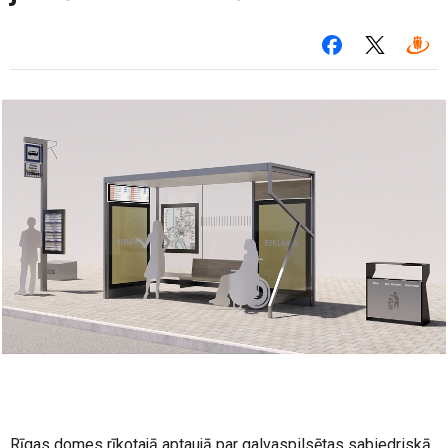
Rīgas domes rīkotajā aptaujā par galvaspilsētas sabiedriskā