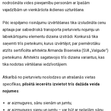
nodrošināta vides pieejamību personām ar īpašām
vajadzībām un vienkāršota ikdienas uzturēšana.
Pēc iespējamo risinājumu izvērtēšanas tika izsludināta cenu
aptauja par sabiedriskā transporta pieturvietu nojumju un
labiekārtojumu elementu dizaina izstrādi. Konkursā tika
saņemti trīs pieteikumi, kurus izvērtējot, par piemērotāku
atzīts sertificēta arhitekta Armanda Bisenieka (SIA „Valgude”)
pieteikums. Arhitekts sagatavojis trīs dizaina variantus, kas
tika nodotas vērtēšanai iedzīvotājiem.
Atkarībā no pieturvietu noslodzes un atrašanās vietas
specifikas,
pilsētā iecerēts izvietot trīs dažāda veida
nojumes
:
ar aizmugures, sānu sienām un jumtu;
ar aizmugures sienu un jumtu – var būt ar nelielām sānu