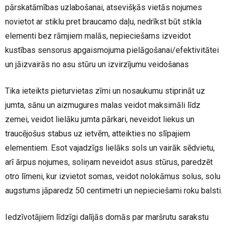
pārskatāmības uzlabošanai, atsevišķās vietās nojumes
novietot ar stiklu pret braucamo daļu, nedrīkst būt stikla
elementi bez rāmjiem malās, nepieciešams izveidot
kustības sensorus apgaismojuma pielāgošanai/efektivitātei
un jāizvairās no asu stūru un izvirzījumu veidošanas
Tika ieteikts pieturvietas zīmi un nosaukumu stiprināt uz
jumta, sānu un aizmugures malas veidot maksimāli līdz
zemei, veidot lielāku jumta pārkari, neveidot liekus un
traucējošus stabus uz ietvēm, atteikties no slīpajiem
elementiem. Esot vajadzīgs lielāks sols un vairāk sēdvietu,
arī ārpus nojumes, soliņam neveidot asus stūrus, paredzēt
otro līmeni, kur izvietot somas, veidot nolokāmus solus, solu
augstums jāparedz 50 centimetri un nepieciešami roku balsti.
Iedzīvotājiem līdzīgi dalījās domās par maršrutu sarakstu