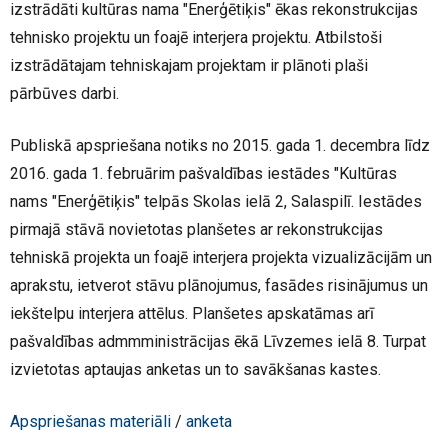
izstrādāti kultūras nama "Enerģētiķis" ēkas rekonstrukcijas
tehnisko projektu un foajē interjera projektu. Atbilstoši
izstrādātajam tehniskajam projektam ir plānoti plaši
pārbūves darbi.
Publiskā apspriešana notiks no 2015. gada 1. decembra līdz
2016. gada 1. februārim pašvaldības iestādes "Kultūras
nams "Enerģētiķis" telpās Skolas ielā 2, Salaspilī. Iestādes
pirmajā stāvā novietotas planšetes ar rekonstrukcijas
tehniskā projekta un foajē interjera projekta vizualizācijām un
aprakstu, ietverot stāvu plānojumus, fasādes risinājumus un
iekštelpu interjera attēlus. Planšetes apskatāmas arī
pašvaldības admmministrācijas ēkā Līvzemes ielā 8. Turpat
izvietotas aptaujas anketas un to savākšanas kastes.
Apspriešanas materiāli
/
anketa