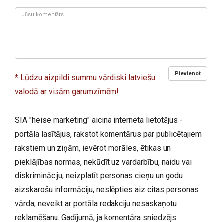
Jūsu
komentārs:
Pievienot
* Lūdzu aizpildi summu vārdiski latviešu
valodā ar visām garumzīmēm!
SIA "heise marketing" aicina interneta lietotājus -
portāla lasītājus, rakstot komentārus par publicētajiem
rakstiem un ziņām, ievērot morāles, ētikas un
pieklājības normas, nekūdīt uz vardarbību, naidu vai
diskrimināciju, neizplatīt personas cieņu un godu
aizskarošu informāciju, neslēpties aiz citas personas
vārda, neveikt ar portāla redakciju nesaskaņotu
reklamēšanu. Gadījumā, ja komentāra sniedzējs