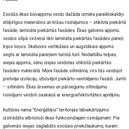
Esošās ēkas būvapjomu veido dažāda izmēra paralēlskaldņi
atšķirīgos materiālos un krāsu risinājumos – stiklota piekārtā
fasāde, lamināta piekārtās fasādes. Ēkas galveno apjomu
veidos slīpā virzienā likti lamināta piekārtās fasādes paneļi
trijos toņos. Skatuves vertikālais un augstākais apjoms
segts ar lamināta paneļiem tumšā tonī. Nodarbību telpas,
ieejas apjoms, sānu izejas veidotas stiklotā piekārtās
fasādes materiālā. Mūra fasāde siltināma, virs tās veidojot
pretvēja izolāciju, izbūvējot piekārto ventilējamo fasādi. Jumti
– siltināmi. Ēkas ārsienas un pārsegumu siltinājumu
risinājumi veidoti saskaņā ar energoefektivitātes aprēķinu.
Kultūras nama "Enerģētiķis" teritorijas labiekārtojums
izstrādāts atbilstoši ēkas funkcionālajam risinājumam. Pie
galvenās ieejas saglabāts esošais priekšlaukums, kuram