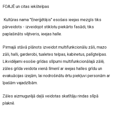
FOAJĒ un citas iekštelpas
Kultūras nama "Enerģētiķis" esošais ieejas mezgls tiks
pārveidots - izveidojot stiklotu piekārto fasādi, tiks
paplašināts vējtveris, ieejas halle.
Pirmajā stāvā plānots izveidot multifunkcionālu zāli, mazo
zāli, halli, garderobi, tualetes telpas, kabinetus, palīgtelpas.
Likvidējami esošie grīdas slīpumi multifunkcionālajā zālē,
zāles grīda veidota vienā līmenī ar ieejas halles grīdu un
evakuācijas izejām, lai nodrošinātu ērtu piekļuvi personām ar
īpašām vajadzībām.
Zāles aizmugurējā daļā veidotas skatītāju rindas slīpā
plaknē.