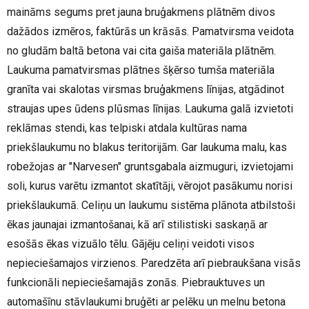
maināms segums pret jauna bruģakmens plātnēm divos
dažādos izmēros, faktūrās un krāsās. Pamatvirsma veidota
no gludām baltā betona vai cita gaiša materiāla plātnēm.
Laukuma pamatvirsmas plātnes šķērso tumša materiāla
granīta vai skalotas virsmas bruģakmens līnijas, atgādinot
straujas upes ūdens plūsmas līnijas. Laukuma galā izvietoti
reklāmas stendi, kas telpiski atdala kultūras nama
priekšlaukumu no blakus teritorijām. Gar laukuma malu, kas
robežojas ar "Narvesen" gruntsgabala aizmuguri, izvietojami
soli, kurus varētu izmantot skatītāji, vērojot pasākumu norisi
priekšlaukumā. Celiņu un laukumu sistēma plānota atbilstoši
ēkas jaunajai izmantošanai, kā arī stilistiski saskaņā ar
esošās ēkas vizuālo tēlu. Gājēju celiņi veidoti visos
nepieciešamajos virzienos. Paredzēta arī piebraukšana visās
funkcionāli nepieciešamajās zonās. Piebrauktuves un
automašīnu stāvlaukumi bruģēti ar pelēku un melnu betona