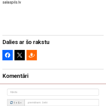
salaspils.lv
Dalies ar šo rakstu
Komentāri
Vārds
Drošības
1 + 5
=
kods: