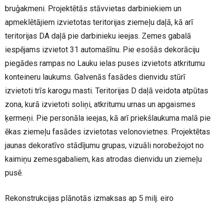
bruģakmeni. Projektētās stāvvietas darbiniekiem un
apmeklētājiem izvietotas teritorijas ziemeļu daļā, kā arī
teritorijas DA daļā pie darbinieku ieejas. Zemes gabalā
iespējams izvietot 31 automašīnu. Pie esošās dekorāciju
piegādes rampas no Lauku ielas puses izvietots atkritumu
konteineru laukums. Galvenās fasādes dienvidu stūrī
izvietoti trīs karogu masti. Teritorijas D daļā veidota atpūtas
zona, kurā izvietoti soliņi, atkritumu urnas un apgaismes
ķermeņi. Pie personāla ieejas, kā arī priekšlaukuma malā pie
ēkas ziemeļu fasādes izvietotas velonovietnes. Projektētas
jaunas dekoratīvo stādījumu grupas, vizuāli norobežojot no
kaimiņu zemesgabaliem, kas atrodas dienvidu un ziemeļu
pusē.
Rekonstrukcijas plānotās izmaksas ap 5 milj. eiro