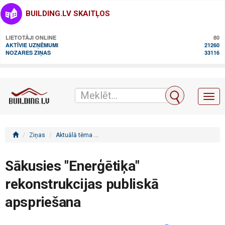
BUILDING.LV SKAITĻOS
LIETOTĀJI ONLINE
80
AKTĪVIE UZŅĒMUMI
21260
NOZARES ZIŅAS
33116
Toggl
naviga
Ziņas
Aktuālā tēma
Sākusies "Enerģētiķa" rekonstrukcijas publi
Sākusies "Enerģētiķa"
rekonstrukcijas publiskā
apspriešana