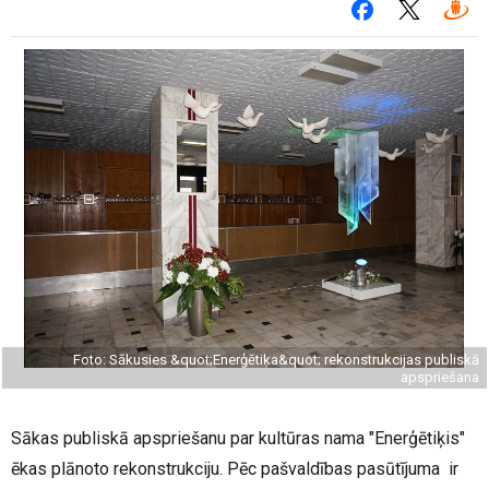
Foto: Sākusies &quot;Enerģētiķa&quot; rekonstrukcijas publiskā
apspriešana
Sākas publiskā apspriešanu par kultūras nama "Enerģētiķis"
ēkas plānoto rekonstrukciju. Pēc pašvaldības pasūtījuma ir