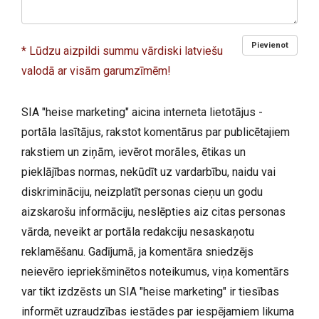
Pievienot
* Lūdzu aizpildi summu vārdiski latviešu
valodā ar visām garumzīmēm!
SIA "heise marketing" aicina interneta lietotājus -
portāla lasītājus, rakstot komentārus par publicētajiem
rakstiem un ziņām, ievērot morāles, ētikas un
pieklājības normas, nekūdīt uz vardarbību, naidu vai
diskrimināciju, neizplatīt personas cieņu un godu
aizskarošu informāciju, neslēpties aiz citas personas
vārda, neveikt ar portāla redakciju nesaskaņotu
reklamēšanu. Gadījumā, ja komentāra sniedzējs
neievēro iepriekšminētos noteikumus, viņa komentārs
var tikt izdzēsts un SIA "heise marketing" ir tiesības
informēt uzraudzības iestādes par iespējamiem likuma