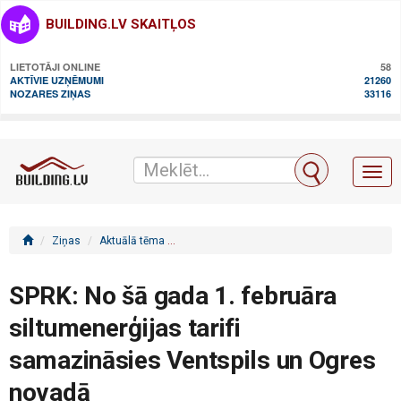
BUILDING.LV SKAITĻOS
LIETOTĀJI ONLINE
58
AKTĪVIE UZŅĒMUMI
21260
NOZARES ZIŅAS
33116
Toggl
naviga
Ziņas
Aktuālā tēma
SPRK: No šā gada 1. februāra siltumenerģij
SPRK: No šā gada 1. februāra
siltumenerģijas tarifi
samazināsies Ventspils un Ogres
novadā