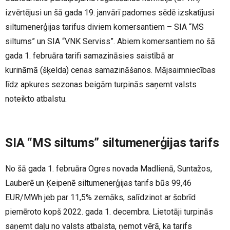
izvērtējusi un šā gada 19. janvārī padomes sēdē izskatījusi
siltumenerģijas tarifus diviem komersantiem – SIA “MS
siltums” un SIA “VNK Serviss”. Abiem komersantiem no šā
gada 1. februāra tarifi samazināsies saistībā ar
kurināmā (šķelda) cenas samazināšanos. Mājsaimniecības
līdz apkures sezonas beigām turpinās saņemt valsts
noteikto atbalstu.
SIA “MS siltums” siltumenerģijas tarifs
No šā gada 1. februāra Ogres novada Madlienā, Suntažos,
Lauberē un Ķeipenē siltumenerģijas tarifs būs 99,46
EUR/MWh jeb par 11,5% zemāks, salīdzinot ar šobrīd
piemēroto kopš 2022. gada 1. decembra. Lietotāji turpinās
saņemt daļu no valsts atbalsta, ņemot vērā, ka tarifs