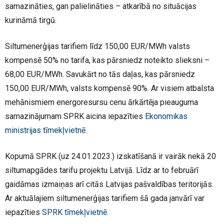
samazināties, gan palielināties – atkarībā no situācijas
kurināmā tirgū.
Siltumenerģijas tarifiem līdz 150,00 EUR/MWh valsts
kompensē 50% no tarifa, kas pārsniedz noteikto slieksni –
68,00 EUR/MWh. Savukārt no tās daļas, kas pārsniedz
150,00 EUR/MWh, valsts kompensē 90%. Ar visiem atbalsta
mehānismiem energoresursu cenu ārkārtēja pieauguma
samazinājumam SPRK aicina iepazīties
Ekonomikas
ministrijas tīmekļvietnē
.
Kopumā SPRK (uz 24.01.2023.) izskatīšanā ir vairāk nekā 20
siltumapgādes tarifu projektu Latvijā. Līdz ar to februārī
gaidāmas izmaiņas arī citās Latvijas pašvaldības teritorijās.
Ar aktuālajiem siltumenerģijas tarifiem šā gada janvārī var
iepazīties
SPRK tīmekļvietnē
.