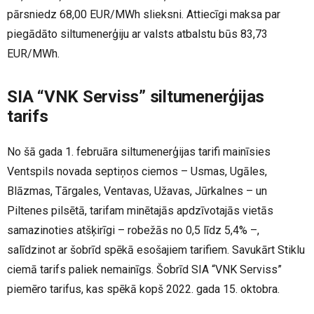
pārsniedz 68,00 EUR/MWh slieksni. Attiecīgi maksa par
piegādāto siltumenerģiju ar valsts atbalstu būs 83,73
EUR/MWh.
SIA “VNK Serviss” siltumenerģijas
tarifs
No šā gada 1. februāra siltumenerģijas tarifi mainīsies
Ventspils novada septiņos ciemos – Usmas, Ugāles,
Blāzmas, Tārgales, Ventavas, Užavas, Jūrkalnes – un
Piltenes pilsētā, tarifam minētajās apdzīvotajās vietās
samazinoties atšķirīgi – robežās no 0,5 līdz 5,4% –,
salīdzinot ar šobrīd spēkā esošajiem tarifiem. Savukārt Stiklu
ciemā tarifs paliek nemainīgs. Šobrīd SIA “VNK Serviss”
piemēro tarifus, kas spēkā kopš 2022. gada 15. oktobra.