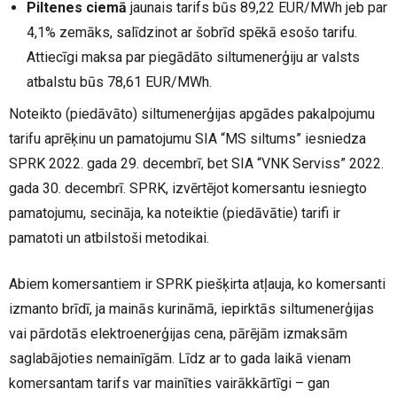
Piltenes ciemā
jaunais tarifs būs 89,22 EUR/MWh jeb par
4,1% zemāks, salīdzinot ar šobrīd spēkā esošo tarifu.
Attiecīgi maksa par piegādāto siltumenerģiju ar valsts
atbalstu būs 78,61 EUR/MWh.
Noteikto (piedāvāto) siltumenerģijas apgādes pakalpojumu
tarifu aprēķinu un pamatojumu SIA “MS siltums” iesniedza
SPRK 2022. gada 29. decembrī, bet SIA “VNK Serviss” 2022.
gada 30. decembrī. SPRK, izvērtējot komersantu iesniegto
pamatojumu, secināja, ka noteiktie (piedāvātie) tarifi ir
pamatoti un atbilstoši metodikai.
Abiem komersantiem ir SPRK piešķirta atļauja, ko komersanti
izmanto brīdī, ja mainās kurināmā, iepirktās siltumenerģijas
vai pārdotās elektroenerģijas cena, pārējām izmaksām
saglabājoties nemainīgām. Līdz ar to gada laikā vienam
komersantam tarifs var mainīties vairākkārtīgi – gan