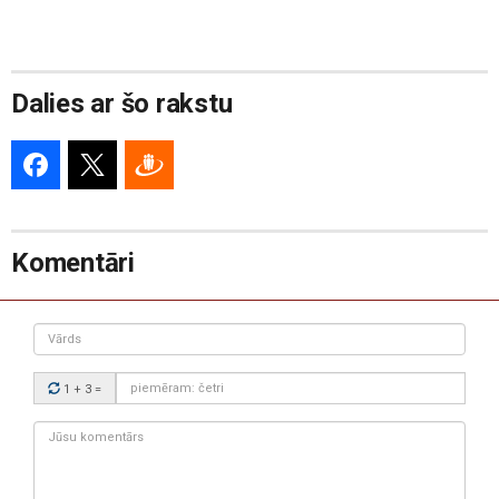
Dalies ar šo rakstu
Komentāri
Vārds
Drošības
1 + 3
=
kods:
Jūsu
komentārs: