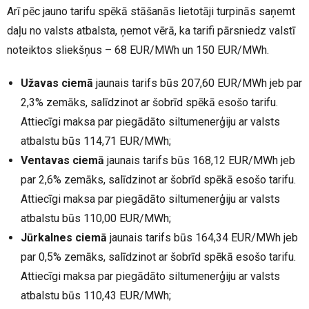
Arī pēc jauno tarifu spēkā stāšanās lietotāji turpinās saņemt
daļu no valsts atbalsta, ņemot vērā, ka tarifi pārsniedz valstī
noteiktos sliekšņus – 68 EUR/MWh un 150 EUR/MWh.
Užavas ciemā
jaunais tarifs būs 207,60 EUR/MWh jeb par
2,3% zemāks, salīdzinot ar šobrīd spēkā esošo tarifu.
Attiecīgi maksa par piegādāto siltumenerģiju ar valsts
atbalstu būs 114,71 EUR/MWh;
Ventavas ciemā
jaunais tarifs būs 168,12 EUR/MWh jeb
par 2,6% zemāks, salīdzinot ar šobrīd spēkā esošo tarifu.
Attiecīgi maksa par piegādāto siltumenerģiju ar valsts
atbalstu būs 110,00 EUR/MWh;
Jūrkalnes ciemā
jaunais tarifs būs 164,34 EUR/MWh jeb
par 0,5% zemāks, salīdzinot ar šobrīd spēkā esošo tarifu.
Attiecīgi maksa par piegādāto siltumenerģiju ar valsts
atbalstu būs 110,43 EUR/MWh;