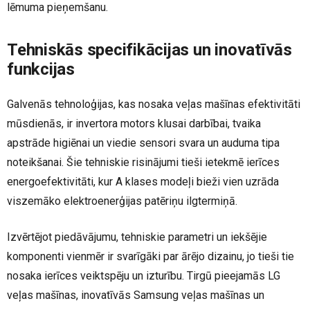
lēmuma pieņemšanu.
Tehniskās specifikācijas un inovatīvās
funkcijas
Galvenās tehnoloģijas, kas nosaka veļas mašīnas efektivitāti
mūsdienās, ir invertora motors klusai darbībai, tvaika
apstrāde higiēnai un viedie sensori svara un auduma tipa
noteikšanai. Šie tehniskie risinājumi tieši ietekmē ierīces
energoefektivitāti, kur A klases modeļi bieži vien uzrāda
viszemāko elektroenerģijas patēriņu ilgtermiņā.
Izvērtējot piedāvājumu, tehniskie parametri un iekšējie
komponenti vienmēr ir svarīgāki par ārējo dizainu, jo tieši tie
nosaka ierīces veiktspēju un izturību. Tirgū pieejamās LG
veļas mašīnas, inovatīvās Samsung veļas mašīnas un