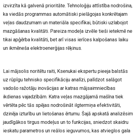
izvirzīta kā galvenā prioritāte. Tehnoloģiju attīstība nodrošina,
ka viedās programmas automātiski pielāgojas konkrētajam
veļas daudzumam un materiāla specifikai, būtiski uzlabojot
mazgāšanas kvalitāti. Pareiza modeļa izvēle tieši ietekmē ne
tikai apģērba kvalitāti, bet arī visas ierīces kalpošanas laiku
un ikmēneša elektroenerģijas rēķinus.
Lai mājsolis noritētu raiti, Ksenukai ekspertu pieeja balstās
uz rūpīgu tehnisko specifikāciju analīzi, palīdzot salāgot
vadošo ražotāju inovācijas ar katras mājsaimniecības
ikdienas vajadzībām. Katra veļas mazgājamā mašīna tiek
vērtēta pēc tās spējas nodrošināt ilgtermiņa efektivitāti,
dzinēja izturību un lietošanas ērtumu. Šajā apskatā analizēsim
jaudīgākos tirgus modeļus un to funkcijas, sniedzot skaidru
ieskatu parametros un reālos ieguvumos, kas atvieglos gala