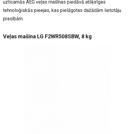
uzticamās AEG veļas mašīnas piedāvā atšķirīgas
tehnoloģiskās pieejas, kas pielāgotas dažādām lietotāju
prasībām.
Veļas mašīna LG F2WR508SBW, 8 kg