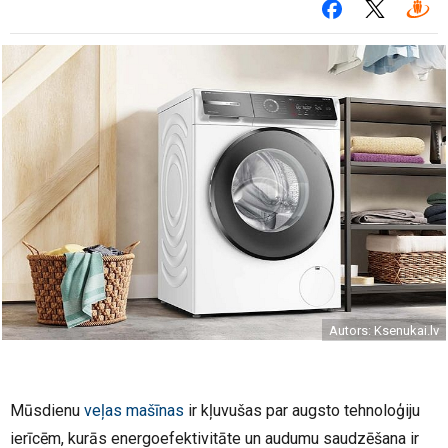
Autors: Ksenukai.lv
Mūsdienu
veļas mašīnas
ir kļuvušas par augsto tehnoloģiju
ierīcēm, kurās energoefektivitāte un audumu saudzēšana ir