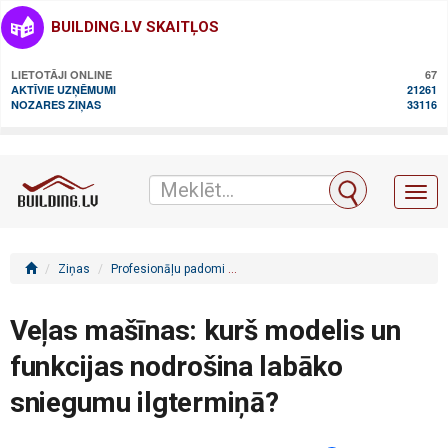
BUILDING.LV SKAITĻOS
LIETOTĀJI ONLINE
67
AKTĪVIE UZŅĒMUMI
21261
NOZARES ZIŅAS
33116
Toggl
naviga
Ziņas
Profesionāļu padomi
Veļas mašīnas: kurš modelis un fun
Veļas mašīnas: kurš modelis un
funkcijas nodrošina labāko
sniegumu ilgtermiņā?