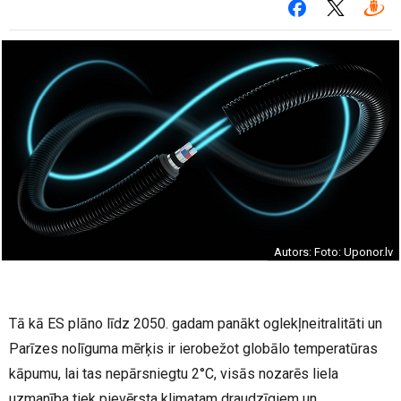
Autors: Foto: Uponor.lv
Tā kā ES plāno līdz 2050. gadam panākt oglekļneitralitāti un
Parīzes nolīguma mērķis ir ierobežot globālo temperatūras
kāpumu, lai tas nepārsniegtu 2°C, visās nozarēs liela
uzmanība tiek pievērsta klimatam draudzīgiem un