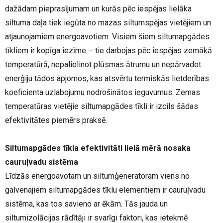
dažādam pieprasījumam un kurās pēc iespējas lielāka
siltuma daļa tiek iegūta no mazas siltumspējas vietējiem un
atjaunojamiem energoavotiem. Visiem šiem siltumapgādes
tīkliem ir kopīga iezīme – tie darbojas pēc iespējas zemākā
temperatūrā, nepalielinot plūsmas ātrumu un nepārvadot
enerģiju tādos apjomos, kas atsvērtu termiskās lietderības
koeficienta uzlabojumu nodrošinātos ieguvumus. Zemas
temperatūras vietējie siltumapgādes tīkli ir izcils šādas
efektivitātes piemērs praksē.
Siltumapgādes tīkla efektivitāti lielā mērā nosaka
cauruļvadu sistēma
Līdzās energoavotam un siltumģeneratoram viens no
galvenajiem siltumapgādes tīklu elementiem ir cauruļvadu
sistēma, kas tos savieno ar ēkām. Tās jauda un
siltumizolācijas rādītāji ir svarīgi faktori, kas ietekmē