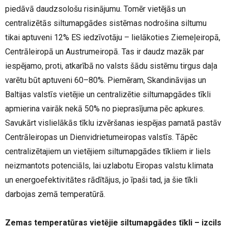
piedāvā daudzsološu risinājumu. Tomēr vietējās un
centralizētās siltumapgādes sistēmas nodrošina siltumu
tikai aptuveni 12% ES iedzīvotāju – lielākoties Ziemeļeiropā,
Centrāleiropā un Austrumeiropā. Tas ir daudz mazāk par
iespējamo, proti, atkarībā no valsts šādu sistēmu tirgus daļa
varētu būt aptuveni 60–80%. Piemēram, Skandināvijas un
Baltijas valstīs vietējie un centralizētie siltumapgādes tīkli
apmierina vairāk nekā 50% no pieprasījuma pēc apkures.
Savukārt vislielākās tīklu izvēršanas iespējas pamatā pastāv
Centrāleiropas un Dienvidrietumeiropas valstīs. Tāpēc
centralizētajiem un vietējiem siltumapgādes tīkliem ir liels
neizmantots potenciāls, lai uzlabotu Eiropas valstu klimata
un energoefektivitātes rādītājus, jo īpaši tad, ja šie tīkli
darbojas zemā temperatūrā.
Zemas temperatūras vietējie siltumapgādes tīkli – izcils