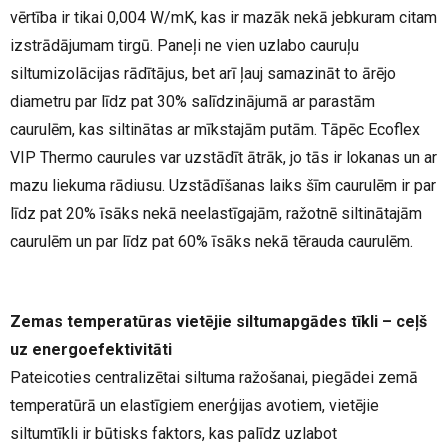
vērtība ir tikai 0,004 W/mK, kas ir mazāk nekā jebkuram citam
izstrādājumam tirgū. Paneļi ne vien uzlabo cauruļu
siltumizolācijas rādītājus, bet arī ļauj samazināt to ārējo
diametru par līdz pat 30% salīdzinājumā ar parastām
caurulēm, kas siltinātas ar mīkstajām putām. Tāpēc Ecoflex
VIP Thermo caurules var uzstādīt ātrāk, jo tās ir lokanas un ar
mazu liekuma rādiusu. Uzstādīšanas laiks šīm caurulēm ir par
līdz pat 20% īsāks nekā neelastīgajām, ražotnē siltinātajām
caurulēm un par līdz pat 60% īsāks nekā tērauda caurulēm.
Zemas temperatūras vietējie siltumapgādes tīkli – ceļš
uz energoefektivitāti
Pateicoties centralizētai siltuma ražošanai, piegādei zemā
temperatūrā un elastīgiem enerģijas avotiem, vietējie
siltumtīkli ir būtisks faktors, kas palīdz uzlabot