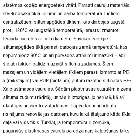
sistēmas kopējo energoefektivitāti. Parasti cauruļu materiāla
izvēli nosaka tīkla lielums un darba temperatūra. Lieliem,
centralizētiem siltumapgādes tīkliem, kas darbojas augstā,
proti, 120°C vai augstākā temperatūrā, ierasts izmantot
tērauda caurules ar lielu diametru. Savukārt vietējie
siltumapgādes tīkli parasti darbojas zemā temperatūrā, kas
nepārsniedz 80°C, un arī pārvades attālumi ir mazāki – abi
šie abi faktori palīdz mazināt siltuma zudumus. Šiem
mazajiem un vidējiem vietējiem tīkliem parasti izmanto ar PE-
x (mīkstajām) vai PUR (cietajām) putām ražotnē siltinātas PE-
Xa plastmasas caurules. Šādām plastmasas caurulēm ir zemi
siltuma zudumu rādītāji, un tās ir izturīgas, jo nerūsē, kā arī
elastīgas un viegli uzstādāmas. Tāpēc tās ir arī ideāls
risinājums renovācijas darbiem, kuru laikā jāatjauno kāda tīkla
daļa vai viss tīkls. Turklāt, ja temperatūra ir zemāka,
pagarinās plastmasas cauruļu paredzamais kalpošanas laiks