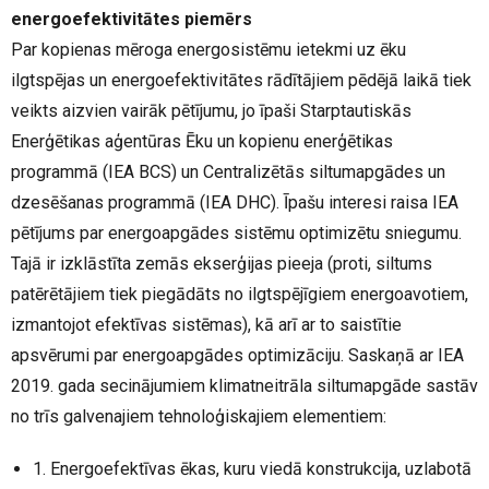
energoefektivitātes piemērs
Par kopienas mēroga energosistēmu ietekmi uz ēku
ilgtspējas un energoefektivitātes rādītājiem pēdējā laikā tiek
veikts aizvien vairāk pētījumu, jo īpaši Starptautiskās
Enerģētikas aģentūras Ēku un kopienu enerģētikas
programmā (IEA BCS) un Centralizētās siltumapgādes un
dzesēšanas programmā (IEA DHC). Īpašu interesi raisa IEA
pētījums par energoapgādes sistēmu optimizētu sniegumu.
Tajā ir izklāstīta zemās ekserģijas pieeja (proti, siltums
patērētājiem tiek piegādāts no ilgtspējīgiem energoavotiem,
izmantojot efektīvas sistēmas), kā arī ar to saistītie
apsvērumi par energoapgādes optimizāciju. Saskaņā ar IEA
2019. gada secinājumiem klimatneitrāla siltumapgāde sastāv
no trīs galvenajiem tehnoloģiskajiem elementiem:
1. Energoefektīvas ēkas, kuru viedā konstrukcija, uzlabotā