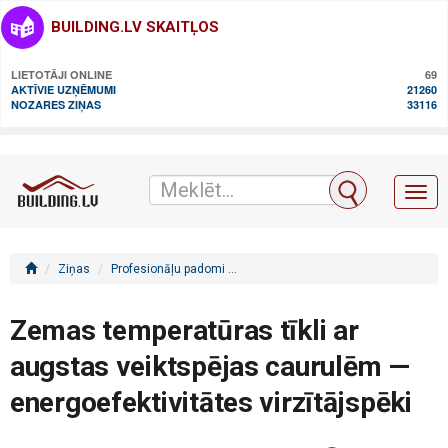
BUILDING.LV SKAITĻOS
LIETOTĀJI ONLINE
69
AKTĪVIE UZŅĒMUMI
21260
NOZARES ZIŅAS
33116
Toggl
naviga
Ziņas
Profesionāļu padomi
Zemas temperatūras tīkli ar augstas 
Zemas temperatūras tīkli ar
augstas veiktspējas caurulēm —
energoefektivitātes virzītājspēki