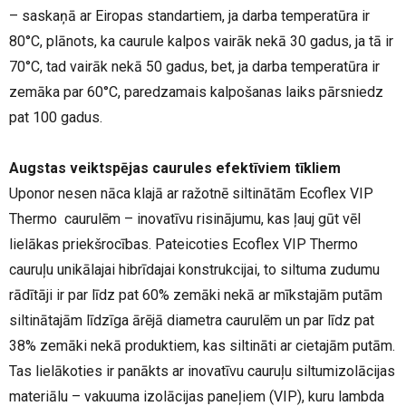
– saskaņā ar Eiropas standartiem, ja darba temperatūra ir
80°C, plānots, ka caurule kalpos vairāk nekā 30 gadus, ja tā ir
70°C, tad vairāk nekā 50 gadus, bet, ja darba temperatūra ir
zemāka par 60°C, paredzamais kalpošanas laiks pārsniedz
pat 100 gadus.
Augstas veiktspējas caurules efektīviem tīkliem
Uponor nesen nāca klajā ar ražotnē siltinātām Ecoflex VIP
Thermo caurulēm – inovatīvu risinājumu, kas ļauj gūt vēl
lielākas priekšrocības. Pateicoties Ecoflex VIP Thermo
cauruļu unikālajai hibrīdajai konstrukcijai, to siltuma zudumu
rādītāji ir par līdz pat 60% zemāki nekā ar mīkstajām putām
siltinātajām līdzīga ārējā diametra caurulēm un par līdz pat
38% zemāki nekā produktiem, kas siltināti ar cietajām putām.
Tas lielākoties ir panākts ar inovatīvu cauruļu siltumizolācijas
materiālu – vakuuma izolācijas paneļiem (VIP), kuru lambda