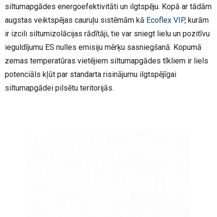
siltumapgādes energoefektivitāti un ilgtspēju. Kopā ar tādām
augstas veiktspējas cauruļu sistēmām kā
Ecoflex VIP
, kurām
ir izcili siltumizolācijas rādītāji, tie var sniegt lielu un pozitīvu
ieguldījumu ES nulles emisiju mērķu sasniegšanā. Kopumā
zemas temperatūras vietējiem siltumapgādes tīkliem ir liels
potenciāls kļūt par standarta risinājumu ilgtspējīgai
siltumapgādei pilsētu teritorijās.