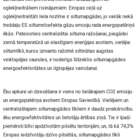
oglekļneitrāliem risinājumiem. Eiropas ceļā uz
oglekļneitralitāti liela nozīme ir siltumapgādei, jo vairāk nekā
trešdaļu ES siltumnīcefekta gāzu emisiju rada energopatēriņš
ēkās. Pateicoties centralizētai siltuma ražošanai, piegādei
zemā temperatūrā un elastīgiem enerģijas avotiem, vietējie
siltumtīkli, kuros izmanto ražotnē siltinātas augstas
veiktspējas caurules, ir noderīgs līdzeklis siltumapgādes
energoefektivitātes un ilgtspējas vairošanai.
Ēku apkure un dzesēšana ir viens no lielākajiem CO2 emisiju
un energopatēriņa avotiem Eiropas Savienībā. Vietējiem un
centralizētajiem siltumapgādes tīkliem ir daudz priekšrocību
ēku energoefektivitātes un lietotāju ērtības ziņā. Tie ir īpaši
piemēroti blīvi apdzīvotām pilsētu teritorijām, un, tā kā 74,3%
Eiropas iedzīvotāju dzīvo pilsētās, siltumapgādes tīkli