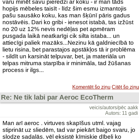
varu minēt savu pieredzi ar koku - ir man tāds
hopijs mēbeles taisīt - līdz šim esmu izmantojis
pašu sausāko koku, kas man šķūnī pāris gadus
nostāvēis. Dari ko gribi - ienesot istabā, tas izžūst
no 20 uz 12% nevis nedēļas pet apmēram
pusgada laikā neatkarīgi cik silta istaba... un
attiecīgi paliek mazāks...Nezinu kā galdniecībā to
lietu risina, bet parastajos apstākļos tā ir problēma
- sildīt un karsināt telpuvar, bet, ja materiāla un
telpas mitruma starpība ir minimāla, tad žūšanas
process ir ilgs...
Komentēt šo ziņu
Citēt šo ziņu
Re: Ne tik labi par Aeroc EcoTherm
veicis/autors/pēc aakk
Autors: 11 gadi
Man arī aeroc . virtuves skapīšus utml. vajag
stiprināt uz sliedēm, tad var piekārt baigo svaru, jo
slodze sadalās. vēl eksistē ķīmiskie dībeļi ko