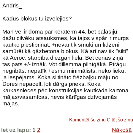
Andris_
Kādus blokus tu izvēlējies?
Man vēl ir doma par keraterm 44, bet palasīju
dažu cilvēku atsauksmes, ka tajos vispār ir murgs
kautko piestiprināt. +nevar tik smuki un līdzeni
samūrēt kā gāzbetona blokus. Kā arī nav tik "silti"
kā Aeroc, starpība diezgan liela. Bet cenas ziņā
tas pats +/- iznāk. Vot dillemma pilnīgākā. Pīrāgu
negribās, nepatīk +esmu minimālists, neko lieku,
ja iespējams. Koka siltināto frēzbaļķu māju no
Dores nepacelt, ļoti dārgs prieks. Koka
karkasnieces pēc konstrukcijas kautkāda kartona
mājas/vasarnīcas, nevis kārtīgas dzīvojamās
mājas.
Komentēt šo ziņu
Citēt šo ziņu
Iet uz lapu:
1
2
Nākošā