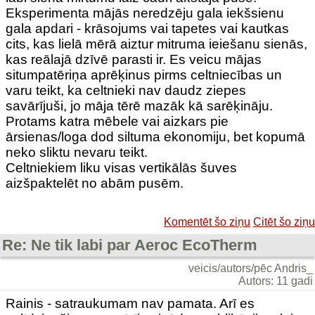
Eksperimenta mājās neredzēju gala iekšsienu
gala apdari - krāsojums vai tapetes vai kautkas
cits, kas lielā mērā aiztur mitruma ieiešanu sienās,
kas reālajā dzīvē parasti ir. Es veicu mājas
situmpatēriņa aprēķinus pirms celtniecības un
varu teikt, ka celtnieki nav daudz ziepes
savārījuši, jo māja tērē mazāk kā sarēķināju.
Protams katra mēbele vai aizkars pie
ārsienas/loga dod siltuma ekonomiju, bet kopumā
neko sliktu nevaru teikt.
Celtniekiem liku visas vertikālās šuves
aizšpaktelēt no abām pusēm.
Komentēt šo ziņu
Citēt šo ziņu
Re: Ne tik labi par Aeroc EcoTherm
veicis/autors/pēc Andris_
Autors: 11 gadi
Rainis - satraukumam nav pamata. Arī es