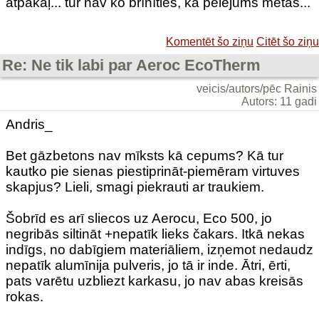
atpakaļ... tur nav ko brīnīties, ka pelējums metās...
Komentēt šo ziņu
Citēt šo ziņu
Re: Ne tik labi par Aeroc EcoTherm
veicis/autors/pēc Rainis
Autors: 11 gadi
Andris_
Bet gāzbetons nav mīksts kā cepums? Kā tur
kautko pie sienas piestiprināt-piemēram virtuves
skapjus? Lieli, smagi piekrauti ar traukiem.
Šobrīd es arī sliecos uz Aerocu, Eco 500, jo
negribās siltināt +nepatīk lieks čakars. Itkā nekas
indīgs, no dabīgiem materiāliem, izņemot nedaudz
nepatīk alumīnija pulveris, jo tā ir inde. Ātri, ērti,
pats varētu uzbliezt karkasu, jo nav abas kreisās
rokas.