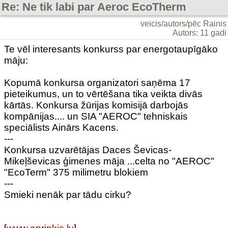
Re: Ne tik labi par Aeroc EcoTherm
veicis/autors/pēc Rainis
Autors: 11 gadi
Te vēl interesants konkurss par energotaupīgāko
māju:
Kopumā konkursa organizatori saņēma 17
pieteikumus, un to vērtēšana tika veikta divās
kārtās. Konkursa žūrijas komisijā darbojās
kompānijas.... un SIA "AEROC" tehniskais
speciālists Ainārs Kacens.
---
Konkursa uzvarētājas Daces Ševicas-
Mikeļševicas ģimenes māja ...celta no "AEROC"
"EcoTerm" 375 milimetru blokiem
---
Smieki nenāk par tādu cirku?