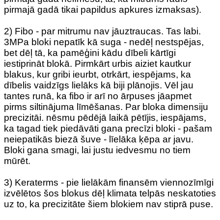
pirmajā gadā tikai papildus apkures izmaksas).
2) Fibo - par mitrumu nav jāuztraucas. Tas labi.
3MPa bloki nepatīk kā suga - nedēļ nestspējas,
bet dēļ tā, ka pamēģini kādu dībeli kārtīgi
iestiprināt blokā. Pirmkārt urbis aiziet kautkur
blakus, kur gribi ieurbt, otrkārt, iespējams, ka
dībelis vaidzīgs lielāks kā biji plānojis. Vēl jau
tantes runā, ka fibo ir arī no ārpuses jāapmet
pirms siltinājuma līmēšanas. Par bloka dimensiju
precizitāi. nēsmu pēdējā laikā pētījis, iespājams,
ka tagad tiek piedāvāti gana precīzi bloki - pašam
neiepatikās biezā šuve - līelāka ķēpa ar javu.
Bloki gana smagi, lai justu iedvesmu no tiem
mūrēt.
3) Keraterms - pie lielākām finansēm viennozīmīgi
izvēlētos šos blokus dēļ klimata telpās neskatoties
uz to, ka precizitāte šiem blokiem nav stiprā puse.