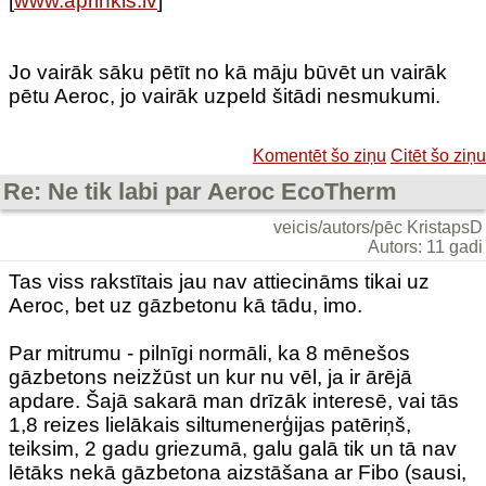
[
www.aprinkis.lv
]
Jo vairāk sāku pētīt no kā māju būvēt un vairāk
pētu Aeroc, jo vairāk uzpeld šitādi nesmukumi.
Komentēt šo ziņu
Citēt šo ziņu
Re: Ne tik labi par Aeroc EcoTherm
veicis/autors/pēc KristapsD
Autors: 11 gadi
Tas viss rakstītais jau nav attiecināms tikai uz
Aeroc, bet uz gāzbetonu kā tādu, imo.
Par mitrumu - pilnīgi normāli, ka 8 mēnešos
gāzbetons neizžūst un kur nu vēl, ja ir ārējā
apdare. Šajā sakarā man drīzāk interesē, vai tās
1,8 reizes lielākais siltumenerģijas patēriņš,
teiksim, 2 gadu griezumā, galu galā tik un tā nav
lētāks nekā gāzbetona aizstāšana ar Fibo (sausi,