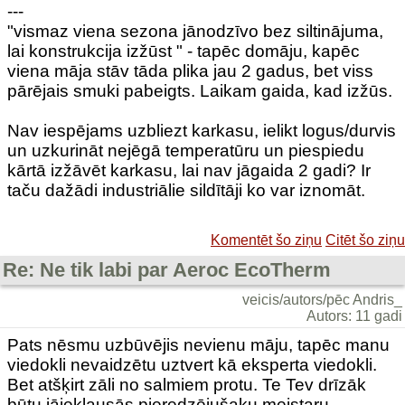
---
"vismaz viena sezona jānodzīvo bez siltinājuma,
lai konstrukcija izžūst " - tapēc domāju, kapēc
viena māja stāv tāda plika jau 2 gadus, bet viss
pārējais smuki pabeigts. Laikam gaida, kad izžūs.
Nav iespējams uzbliezt karkasu, ielikt logus/durvis
un uzkurināt nejēgā temperatūru un piespiedu
kārtā izžāvēt karkasu, lai nav jāgaida 2 gadi? Ir
taču dažādi industriālie sildītāji ko var iznomāt.
Komentēt šo ziņu
Citēt šo ziņu
Re: Ne tik labi par Aeroc EcoTherm
veicis/autors/pēc Andris_
Autors: 11 gadi
Pats nēsmu uzbūvējis nevienu māju, tapēc manu
viedokli nevaidzētu uztvert kā eksperta viedokli.
Bet atšķirt zāli no salmiem protu. Te Tev drīzāk
būtu jāieklausās pieredzējušaku meistaru