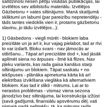
salīdzinoši nesen pētīju visādas publikācijas, lai
izvēlētos sev atbilstošu materiālu. Izvēlējos
Gāzbetonu + vates siltinājums. Manā skatījumā
skliktumi un labumi (par pareizību nepretendēju -
tāds tantes viedoklis vien ir, protams gāzbetonu
slavinu, jo tādu izvēlējos...):
1) Gāsbedons - viegli mūrēt - blokiem laba
preizitāte un ja arī ir, kur vajag pielabot, tad ar rīvi
to var izdarīt. Bloku svars - nav jāmocās ar
stibīšanu... Tāpat arī precizitāte dod +, kad jāsāk
aplīmēt siena no ārpuses - līmē kā flīzes. Nav
pļeku variants, kas rada gaisa kanālus starp
siltinājumu un blokiem. Tāpat saskatu + no
iekšpuses - plānāka apmetuma kārta kā arī
elektrības izviklšana vieglāka kā alternatīviem
blokiem. Kas tad ir slikti - mitrums. Lai ar to
nerastos problēmas - vismaz viena sezona
jānodzīvo bez siltinājuma, lai konstrukcija izžūst
(savā gadījumā, finansiālu apsvērumu dēļ, vati
pirmajā gadā nelīmēšu, tā, ka mitrums radīs