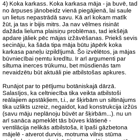
4) Koka karkass. Koka karkasa māja - ja buvē, tad
no ārpuses jānobeidz vienā piegājienā, lai saule
un lietus nepastrādā savu. Kā arī kokam matīk
žūt, ja tas ir bijis mitrs. Ja nav vēlmes risināt
dažāda lieluma plaisiņu problēmas, tad iekšējā
apdare jāliek pēc mājas izžāvēšanas. Priekš sevis
secināju, ka šāda tipa māja būtu jāpērk koka
karkasa paneļu izpildījumā. Šo izvēlētos, ja mājas
būvniecībai ņemtu kredītu. Ir arī argumenti par
siltuma inerces trūkumu, bet mūsdienās tam
nevaidzētu būt aktuāli pie atbilstošas apkures.
Runājot par to pētījumu botāniskajā dārzā.
Salasījos, ka celtniecība tika veikta atbilstoši
reālajiem apstākļiem, t.i., ar šķirbām un siltinājums
tika uzlikts uzreiz, negaidot, kad konstrukcija izžūs
(savu māju neplānoju būvēt ar šķirbām...). nu un
arī sanāca apmeklēt tās būves klātienē -
ventilācija nelikās atbilstoša, it īpaši gāzbetona
mājelē - atverot durvis, motruma vilnis stūma