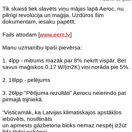
Tik skaisti tiek slavēts viņu mājas lapā Aeroc, nu
pilnīgi revolūcija un maģija. Uzdūros šim
dokumentam, iesaku papētīt.
Fails atrodam [
www.eem.lv
]
Manu uzmanību īpaši pievērsa:
1. 4lpp - mitrums mazāk par 8% nekrīt vispār. Bet
savus maģiskos 0,17 W/(m2K) viņi norāda pie 5%.
2. 18lpp - pelējums
3. 26lpp "Pētījuma rezultāti" Aerocu neierindo pat
pirmajā trijniekā.
“Visticamāk, ka Latvijas klimatiskajos apstākļos
iebūvēts, nosiltināts
un apmests gāzbetona bloks nemaz nespēj izžūt
līdz tādai pakāpei,