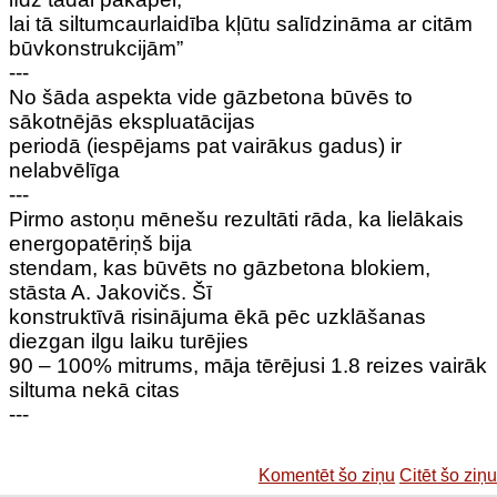
lai tā siltumcaurlaidība kļūtu salīdzināma ar citām
būvkonstrukcijām”
---
No šāda aspekta vide gāzbetona būvēs to
sākotnējās ekspluatācijas
periodā (iespējams pat vairākus gadus) ir
nelabvēlīga
---
Pirmo astoņu mēnešu rezultāti rāda, ka lielākais
energopatēriņš bija
stendam, kas būvēts no gāzbetona blokiem,
stāsta A. Jakovičs. Šī
konstruktīvā risinājuma ēkā pēc uzklāšanas
diezgan ilgu laiku turējies
90 – 100% mitrums, māja tērējusi 1.8 reizes vairāk
siltuma nekā citas
---
Komentēt šo ziņu
Citēt šo ziņu