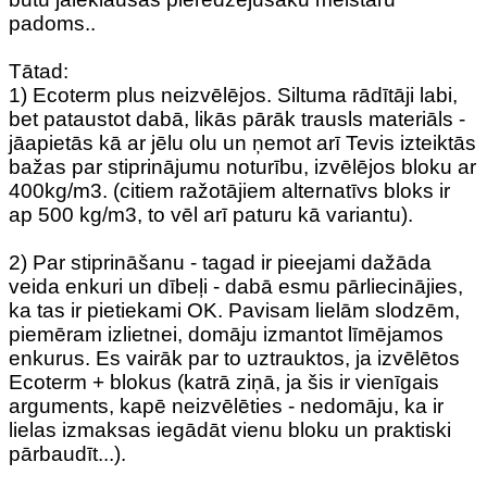
padoms..
Tātad:
1) Ecoterm plus neizvēlējos. Siltuma rādītāji labi,
bet pataustot dabā, likās pārāk trausls materiāls -
jāapietās kā ar jēlu olu un ņemot arī Tevis izteiktās
bažas par stiprinājumu noturību, izvēlējos bloku ar
400kg/m3. (citiem ražotājiem alternatīvs bloks ir
ap 500 kg/m3, to vēl arī paturu kā variantu).
2) Par stiprināšanu - tagad ir pieejami dažāda
veida enkuri un dībeļi - dabā esmu pārliecinājies,
ka tas ir pietiekami OK. Pavisam lielām slodzēm,
piemēram izlietnei, domāju izmantot līmējamos
enkurus. Es vairāk par to uztrauktos, ja izvēlētos
Ecoterm + blokus (katrā ziņā, ja šis ir vienīgais
arguments, kapē neizvēlēties - nedomāju, ka ir
lielas izmaksas iegādāt vienu bloku un praktiski
pārbaudīt...).