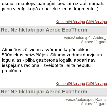
esmu izmantojis. pamēģini pēc tam izraut. nereāli.
ja nu vienīgi kopā ar palielu sienas fragmentu :)
Komentēt šo ziņu
Citēt šo ziņu
Re: Ne tik labi par Aeroc EcoTherm
veicis/autors/pēc Andris_
Autors: 11 gadi
Atminēos vēl vienu asvērumu kapēc plikus
500niekus neizvēlējos. Siltuma zudumi durvju un
logu ailās - plikā gāzbetonā logailu apdari nav
iespējams racionāli izveidot tā, lai tā nebūtu
problēma.
Komentēt šo ziņu
Citēt šo ziņu
Re: Ne tik labi par Aeroc EcoTherm
veicis/autors/pēc Rainis
Autors: 11 gadi