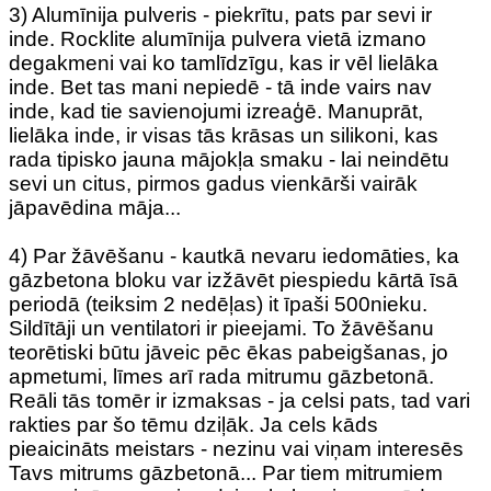
3) Alumīnija pulveris - piekrītu, pats par sevi ir
inde. Rocklite alumīnija pulvera vietā izmano
degakmeni vai ko tamlīdzīgu, kas ir vēl lielāka
inde. Bet tas mani nepiedē - tā inde vairs nav
inde, kad tie savienojumi izreaģē. Manuprāt,
lielāka inde, ir visas tās krāsas un silikoni, kas
rada tipisko jauna mājokļa smaku - lai neindētu
sevi un citus, pirmos gadus vienkārši vairāk
jāpavēdina māja...
4) Par žāvēšanu - kautkā nevaru iedomāties, ka
gāzbetona bloku var izžāvēt piespiedu kārtā īsā
periodā (teiksim 2 nedēļas) it īpaši 500nieku.
Sildītāji un ventilatori ir pieejami. To žāvēšanu
teorētiski būtu jāveic pēc ēkas pabeigšanas, jo
apmetumi, līmes arī rada mitrumu gāzbetonā.
Reāli tās tomēr ir izmaksas - ja celsi pats, tad vari
rakties par šo tēmu dziļāk. Ja cels kāds
pieaicināts meistars - nezinu vai viņam interesēs
Tavs mitrums gāzbetonā... Par tiem mitrumiem