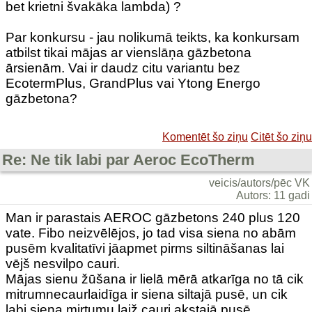
bet krietni švakāka lambda) ?
Par konkursu - jau nolikumā teikts, ka konkursam
atbilst tikai mājas ar vienslāņa gāzbetona
ārsienām. Vai ir daudz citu variantu bez
EcotermPlus, GrandPlus vai Ytong Energo
gāzbetona?
Komentēt šo ziņu
Citēt šo ziņu
Re: Ne tik labi par Aeroc EcoTherm
veicis/autors/pēc VK
Autors: 11 gadi
Man ir parastais AEROC gāzbetons 240 plus 120
vate. Fibo neizvēlējos, jo tad visa siena no abām
pusēm kvalitatīvi jāapmet pirms siltināšanas lai
vējš nesvilpo cauri.
Mājas sienu žūšana ir lielā mērā atkarīga no tā cik
mitrumnecaurlaidīga ir siena siltajā pusē, un cik
labi siena mirtumu laiž cauri akstajā pusē.