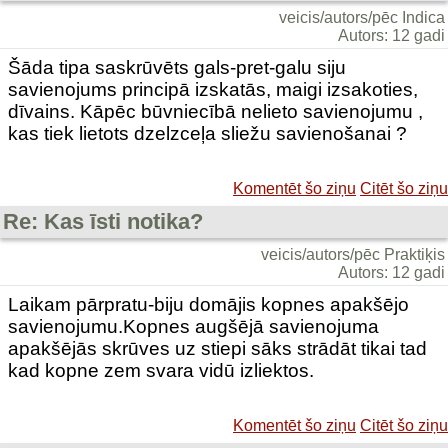
veicis/autors/pēc Indica
Autors: 12 gadi
Šāda tipa saskrūvēts gals-pret-galu siju
savienojums principā izskatās, maigi izsakoties,
dīvains. Kāpēc būvniecībā nelieto savienojumu ,
kas tiek lietots dzelzceļa sliežu savienošanai ?
Komentēt šo ziņu
Citēt šo ziņu
Re: Kas īsti notika?
veicis/autors/pēc Praktiķis
Autors: 12 gadi
Laikam pārpratu-biju domājis kopnes apakšējo
savienojumu.Kopnes augšējā savienojuma
apakšējās skrūves uz stiepi sāks strādāt tikai tad
kad kopne zem svara vidū izliektos.
Komentēt šo ziņu
Citēt šo ziņu