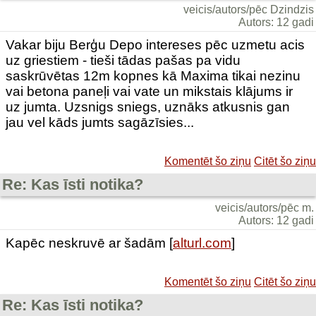
veicis/autors/pēc Dzindzis
Autors: 12 gadi
Vakar biju Berģu Depo intereses pēc uzmetu acis
uz griestiem - tieši tādas pašas pa vidu
saskrūvētas 12m kopnes kā Maxima tikai nezinu
vai betona paneļi vai vate un mikstais klājums ir
uz jumta. Uzsnigs sniegs, uznāks atkusnis gan
jau vel kāds jumts sagāzīsies...
Komentēt šo ziņu
Citēt šo ziņu
Re: Kas īsti notika?
veicis/autors/pēc m.
Autors: 12 gadi
Kapēc neskruvē ar šadām [
alturl.com
]
Komentēt šo ziņu
Citēt šo ziņu
Re: Kas īsti notika?