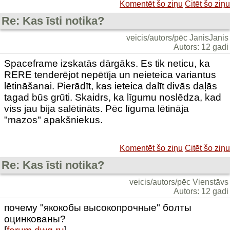
Komentēt šo ziņu
Citēt šo ziņu
Re: Kas īsti notika?
veicis/autors/pēc JanisJanis
Autors: 12 gadi
Spaceframe izskatās dārgāks. Es tik neticu, ka
RERE tenderējot nepētīja un neieteica variantus
lētināšanai. Pierādīt, kas ieteica dalīt divās daļās
tagad būs grūti. Skaidrs, ka līgumu noslēdza, kad
viss jau bija salētināts. Pēc līguma lētināja
"mazos" apakšniekus.
Komentēt šo ziņu
Citēt šo ziņu
Re: Kas īsti notika?
veicis/autors/pēc Vienstāvs
Autors: 12 gadi
почему "якокобы высокопрочные" болты
оцинкованы?