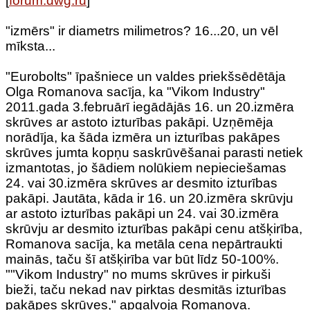
[
forum.dwg.ru
]
"izmērs" ir diametrs milimetros? 16...20, un vēl
mīksta...
"Eurobolts" īpašniece un valdes priekšsēdētāja
Olga Romanova sacīja, ka "Vikom Industry"
2011.gada 3.februārī iegādājās 16. un 20.izmēra
skrūves ar astoto izturības pakāpi. Uzņēmēja
norādīja, ka šāda izmēra un izturības pakāpes
skrūves jumta kopņu saskrūvēšanai parasti netiek
izmantotas, jo šādiem nolūkiem nepieciešamas
24. vai 30.izmēra skrūves ar desmito izturības
pakāpi. Jautāta, kāda ir 16. un 20.izmēra skrūvju
ar astoto izturības pakāpi un 24. vai 30.izmēra
skrūvju ar desmito izturības pakāpi cenu atšķirība,
Romanova sacīja, ka metāla cena nepārtraukti
mainās, taču šī atšķirība var būt līdz 50-100%.
""Vikom Industry" no mums skrūves ir pirkuši
bieži, taču nekad nav pirktas desmitās izturības
pakāpes skrūves," apgalvoja Romanova.