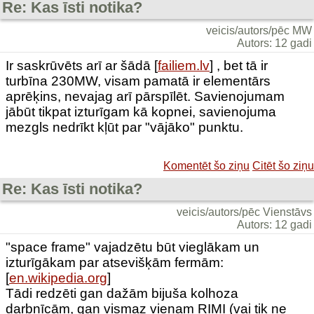
Re: Kas īsti notika?
veicis/autors/pēc MW
Autors: 12 gadi
Ir saskrūvēts arī ar šādā [
failiem.lv
] , bet tā ir
turbīna 230MW, visam pamatā ir elementārs
aprēķins, nevajag arī pārspīlēt. Savienojumam
jābūt tikpat izturīgam kā kopnei, savienojuma
mezgls nedrīkt kļūt par "vājāko" punktu.
Komentēt šo ziņu
Citēt šo ziņu
Re: Kas īsti notika?
veicis/autors/pēc Vienstāvs
Autors: 12 gadi
"space frame" vajadzētu būt vieglākam un
izturīgākam par atsevišķām fermām:
[
en.wikipedia.org
]
Tādi redzēti gan dažām bijuša kolhoza
darbnīcām, gan vismaz vienam RIMI (vai tik ne