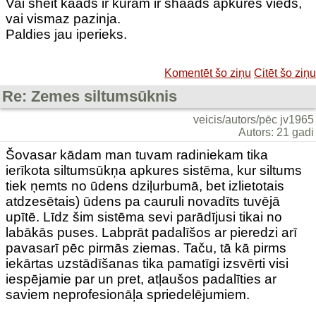
Vai sheit kaads ir kuram ir shaads apkures vieds,
vai vismaz pazinja.
Paldies jau iperieks.
Komentēt šo ziņu
Citēt šo ziņu
Re: Zemes siltumsūknis
veicis/autors/pēc jv1965
Autors: 21 gadi
Šovasar kādam man tuvam radiniekam tika
ierīkota siltumsūkņa apkures sistēma, kur siltums
tiek ņemts no ūdens dziļurbumā, bet izlietotais
atdzesētais) ūdens pa cauruli novadīts tuvējā
upītē. Līdz šim sistēma sevi parādījusi tikai no
labākās puses. Labprāt padalīšos ar pieredzi arī
pavasarī pēc pirmās ziemas. Taču, tā kā pirms
iekārtas uzstādīšanas tika pamatīgi izsvērti visi
iespējamie par un pret, atļaušos padalīties ar
saviem neprofesionāļa spriedelējumiem.