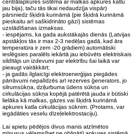
centrālapkures sistēma ar malkas apkures katlu
jau bija), taču tās tikai nedaudz(ja vispār)
pārsniedz šķidrā kurināmā (pie šķidrā kurināmā
pieskaitu arī saškidrināto gāzi) sistēmas
uzstādīšanas izmaksas.
- iespējams, ka gada aukstākajās dienās (Latvijas
apstākļos tās ir max 2-3 nedēļas gadā, kad āra
temperatūra ir zem -20 grādiem) automātiski
ieslēgsies paralēls iekārtā jau iebūvēts elektriskais
sildītājs un izdevumi par elektrību šai laikā var
pieaugt vairākkārt;
- ja gadās ilglaicīgi elektroenerģijas piegādes
pārrāvumi nepalīdzēs arī rezerves ģenerators, jo
silrumsūkņa, dziļurbuma ūdens sūkņa un
cirkulācijas sūkņa kopējā patērētā jauda ir būtiski
lielāka kā malkas, gāzes vai šķidrā kurināmā
apkures katla cirkulācijas sūknim. (Protams, var
iegādāties veselu dīzeļelektrostaciju).
Lai apietu pēdējos divus manis atzīmētos
mīnusus vēlams(bet ne obligāti) apkures sistēmā