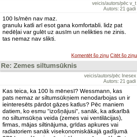
veicis/autors/pēc v_t
Autors: 21 gadi
100 ls/mēn nav maz.
granulu katli arī esot gana komfortabli. lidz pat
nedēļai var gulēt uz ausīm un nelikties ne zinis.
tas nemaz nav slikti.
Komentēt šo ziņu
Citēt šo ziņu
Re: Zemes siltumsūknis
veicis/autors/pēc Inesex
Autors: 21 gadi
Kas teica, ka 100 ls mēnesī? Wessmann, kas
pats nemaz ar siltumsūkņiem nenodarbojas un ir
ieinteresēts pārdot gāzes katlus? Pēc maniem
datiem, ko esmu "izošņājusi", sanāk, ka atkarībā
no siltumsūkņa veida (zemes vai ventilācijas),
firmas, mājas siltinājuma, grīdas apkures vai
radiatoriem sanāk visekonomiskākajā gadījumā