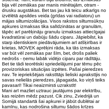
bija vēl zemākas par manis minētajām, otram -
drusku augstākas. Bet tas jau kā teicu atkarīgs no
izvēlētā apsildes veida (grīdas vai radiatoru) un
mājas siltumizolācijas. Visos rakstos siltumsūkņu
apkures izmaksas tika salīdzinātas ar granulām,
tāpēc arī parēķināju granulu izmaksas attiecīgajai
kvadratūrai un dabūju šādu ciparu. Jāpiebilst, ka
starp identiskiem piedāvājumiem arī atšķirības ir
krietas, MOVEK aprēķini rāda, ka tās izmaksas
var būt vēl zemākas par šīm, bet, drošs paliek
nedrošs - ņemu labāk vidējo ciparu par rādītāju.
Bet tie tādi teorētiski spriedelājumi par tēmu pēc
provizoriskas situācijas izpētes. Pašai pieredzes
nav. Te iepriekšējais rakstītājs lieliski aprakstījis no
savas nelielās pieredzes, jāpagaida, ko viņš teiks
pavasarī! Tikai neaizmirsti uzrakstīt!
Mani arī mazliet uztrauc jautājums par elektrību,
kas reizēm mēdz pazust. Cik zinu, Zviedrijā un
Somijā standartā šai apkurei ir jābūt dublētai ar
kamīnu, kas nodrošina siltumu šādos krīzes