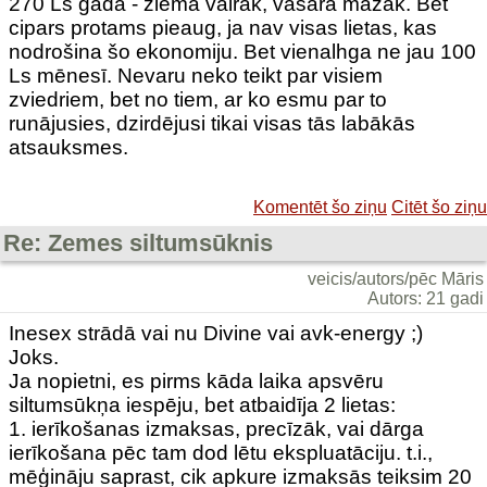
270 Ls gadā - ziemā vairāk, vasarā mazāk. Bet
cipars protams pieaug, ja nav visas lietas, kas
nodrošina šo ekonomiju. Bet vienalhga ne jau 100
Ls mēnesī. Nevaru neko teikt par visiem
zviedriem, bet no tiem, ar ko esmu par to
runājusies, dzirdējusi tikai visas tās labākās
atsauksmes.
Komentēt šo ziņu
Citēt šo ziņu
Re: Zemes siltumsūknis
veicis/autors/pēc Māris
Autors: 21 gadi
Inesex strādā vai nu Divine vai avk-energy ;)
Joks.
Ja nopietni, es pirms kāda laika apsvēru
siltumsūkņa iespēju, bet atbaidīja 2 lietas:
1. ierīkošanas izmaksas, precīzāk, vai dārga
ierīkošana pēc tam dod lētu ekspluatāciju. t.i.,
mēģināju saprast, cik apkure izmaksās teiksim 20