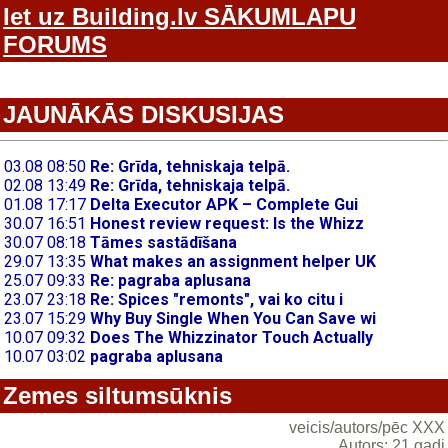
Iet uz Building.lv SĀKUMLAPU
FORUMS
JAUNĀKĀS DISKUSIJAS
Zemes siltumsūknis
veicis/autors/pēc XXX
Autors: 21 gadi