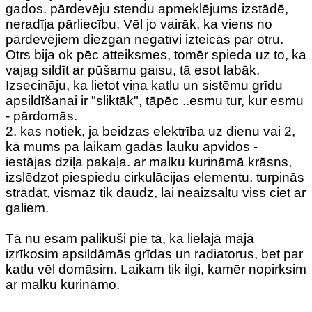
gados. pārdevēju stendu apmeklējums izstādē,
neradīja pārliecību. Vēl jo vairāk, ka viens no
pārdevējiem diezgan negatīvi izteicās par otru.
Otrs bija ok pēc atteiksmes, tomēr spieda uz to, ka
vajag sildīt ar pūšamu gaisu, tā esot labāk.
Izsecināju, ka lietot viņa katlu un sistēmu grīdu
apsildīšanai ir "sliktāk", tāpēc ..esmu tur, kur esmu
- pārdomās.
2. kas notiek, ja beidzas elektrība uz dienu vai 2,
kā mums pa laikam gadās lauku apvidos -
iestājas dziļa pakaļa. ar malku kurināmā krāsns,
izslēdzot piespiedu cirkulācijas elementu, turpinās
strādāt, vismaz tik daudz, lai neaizsaltu viss ciet ar
galiem.
Tā nu esam palikuši pie tā, ka lielajā mājā
izrīkosim apsildāmās grīdas un radiatorus, bet par
katlu vēl domāsim. Laikam tik ilgi, kamēr nopirksim
ar malku kurināmo.