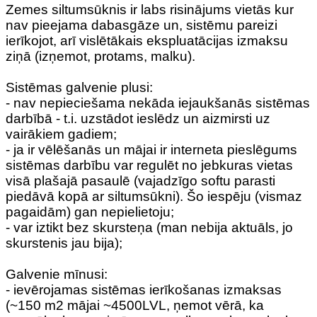
Zemes siltumsūknis ir labs risinājums vietās kur
nav pieejama dabasgāze un, sistēmu pareizi
ierīkojot, arī vislētākais ekspluatācijas izmaksu
ziņā (izņemot, protams, malku).
Sistēmas galvenie plusi:
- nav nepieciešama nekāda iejaukšanās sistēmas
darbībā - t.i. uzstādot ieslēdz un aizmirsti uz
vairākiem gadiem;
- ja ir vēlēšanās un mājai ir interneta pieslēgums
sistēmas darbību var regulēt no jebkuras vietas
visā plašajā pasaulē (vajadzīgo softu parasti
piedāvā kopā ar siltumsūkni). Šo iespēju (vismaz
pagaidām) gan nepielietoju;
- var iztikt bez skursteņa (man nebija aktuāls, jo
skurstenis jau bija);
Galvenie mīnusi:
- ievērojamas sistēmas ierīkošanas izmaksas
(~150 m2 mājai ~4500LVL, ņemot vērā, ka