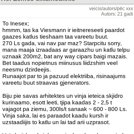
veicis/autors/pēc xxx
Autors: 21 gadi
To Inesex;
hmmm, tas ka Viesmann ir ieitnereseeti paardot
gaazes katlus tieshaam taa vareetu buut.
270 Ls gada, vai nav par maz? Starpcitu sorry,
mana maaja izraadaas ar garaazhu un katlu telpu
uznaak 200m2, bat any way cipars baigi mazais.
Bet taadus nopietnus miinusus liidzshim veel
neesmu dzirdeejis.
Runaajot par to ja pazuud elektriiba, risinaajums
vareetu buut straavas gjenerators.
Biju pie savas arhitektes un vinja ieteica skjidro
kurinaamo, esott leeti, tjipa kaadas 2 - 2,5 t
vajagot pa ziemu, 300ls/t sanaak ~ 600 - 800 Ls.
Vinja saka, lai es paraadot kaadu kursh ir
uzstaadiijis to katlu un lai tad arii uzprasot.