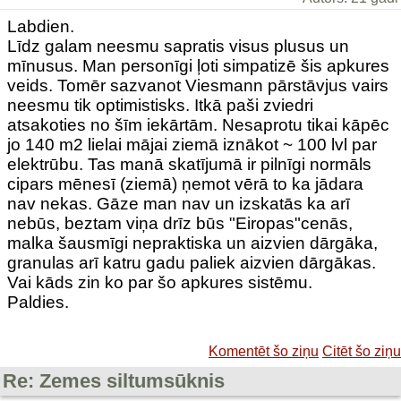
Labdien.
Līdz galam neesmu sapratis visus plusus un
mīnusus. Man personīgi ļoti simpatizē šis apkures
veids. Tomēr sazvanot Viesmann pārstāvjus vairs
neesmu tik optimistisks. Itkā paši zviedri
atsakoties no šīm iekārtām. Nesaprotu tikai kāpēc
jo 140 m2 lielai mājai ziemā iznākot ~ 100 lvl par
elektrūbu. Tas manā skatījumā ir pilnīgi normāls
cipars mēnesī (ziemā) ņemot vērā to ka jādara
nav nekas. Gāze man nav un izskatās ka arī
nebūs, beztam viņa drīz būs "Eiropas"cenās,
malka šausmīgi nepraktiska un aizvien dārgāka,
granulas arī katru gadu paliek aizvien dārgākas.
Vai kāds zin ko par šo apkures sistēmu.
Paldies.
Komentēt šo ziņu
Citēt šo ziņu
Re: Zemes siltumsūknis