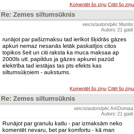
Komentēt šo ziņu
Citēt šo ziņu
Re: Zemes siltumsūknis
veicis/autors/pēc Muntis
Autors: 21 gadi
runājot par pašizmaksu tad ierīkot šķidrās gāzes
apkuri nemaz nesanās letāk paskatījos citos
topikos šeit un citi raksta ka muca maksaa ap
2000ls utt. papildus ja gāzes apkurei pazūd
elektrība tad iestājas tas pts efekts kas
siltumsūķņiem - aukstums.
Komentēt šo ziņu
Citēt šo ziņu
Re: Zemes siltumsūknis
veicis/autors/pēc AriiDomaa
Autors: 21 gadi
Runājot par granulu katlu - par izmaksām neko
komentēt nevaru, bet par komfortu - kā man