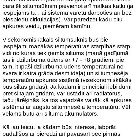
paralēli siltumsūknim pievienot arī malkas katlu (ja
iespējams tā , lai sistēma varētu darboties arī bez
piespiedu cirkulācijas). Var paredzēt kādu citu
apkures veidu, piemēram kamīnu.
Visekonomiskākais siltumsūknis būs pie
iespējami mazākās temperatūras starpības starp
vidi no kuras tiek ņemts siltums (manā gadījumā
tas ir dziļurbuma ūdens ar +7 - +8 grādiem, pie
tam, it īpaši dziļurbuma ūdens temperatūrai no
svara ir katra grāda desmitdaļa) un siltumnesēja
temperatūru apkures sistēmā (visekonomiskākās
būs siltās grīdas). Ja kādam ir principiāli iebildumi
pret siltajām grīdām, var ustādīt arī radiatorus,
taču jārēķinās, ka tos vajadzēs vairāk kā apkures
sistēmai ar augstu siltumnesēja temperatūru. Vēl
vēlams būtu arī siltuma akumulators.
Kā jau teicu, ja kādam būs interese, labprāt
padalīšos ar pieredzi arī pavasarī pēc pirmās