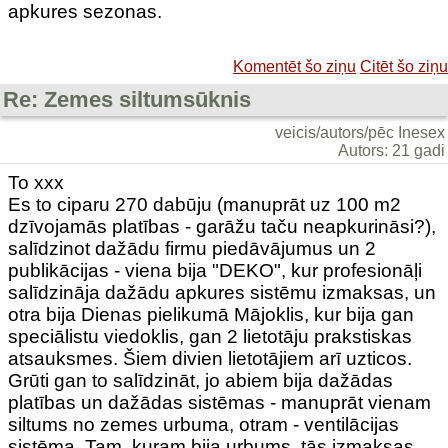
apkures sezonas.
Komentēt šo ziņu
Citēt šo ziņu
Re: Zemes siltumsūknis
veicis/autors/pēc Inesex
Autors: 21 gadi
To xxx
Es to ciparu 270 dabūju (manuprāt uz 100 m2
dzīvojamās platības - garāžu taču neapkurināsi?),
salīdzinot dažādu firmu piedāvājumus un 2
publikācijas - viena bija "DEKO", kur profesionāļi
salīdzināja dažādu apkures sistēmu izmaksas, un
otra bija Dienas pielikumā Mājoklis, kur bija gan
speciālistu viedoklis, gan 2 lietotāju prakstiskas
atsauksmes. Šiem divien lietotājiem arī uzticos.
Grūti gan to salīdzināt, jo abiem bija dažādas
platības un dažādas sistēmas - manuprāt vienam
siltums no zemes urbuma, otram - ventilācijas
sistēma. Tam, kuram bija urbums, tās izmaksas