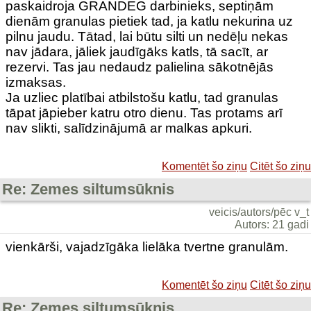
paskaidroja GRANDEG darbinieks, septiņām
dienām granulas pietiek tad, ja katlu nekurina uz
pilnu jaudu. Tātad, lai būtu silti un nedēļu nekas
nav jādara, jāliek jaudīgāks katls, tā sacīt, ar
rezervi. Tas jau nedaudz palielina sākotnējās
izmaksas.
Ja uzliec platībai atbilstošu katlu, tad granulas
tāpat jāpieber katru otro dienu. Tas protams arī
nav slikti, salīdzinājumā ar malkas apkuri.
Komentēt šo ziņu
Citēt šo ziņu
Re: Zemes siltumsūknis
veicis/autors/pēc v_t
Autors: 21 gadi
vienkārši, vajadzīgāka lielāka tvertne granulām.
Komentēt šo ziņu
Citēt šo ziņu
Re: Zemes siltumsūknis