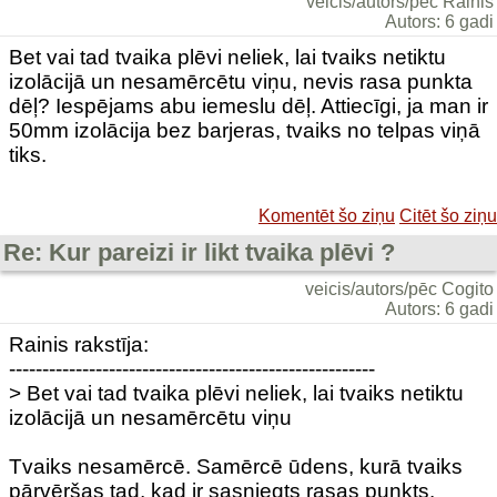
veicis/autors/pēc Rainis
Autors: 6 gadi
Bet vai tad tvaika plēvi neliek, lai tvaiks netiktu
izolācijā un nesamērcētu viņu, nevis rasa punkta
dēļ? Iespējams abu iemeslu dēļ. Attiecīgi, ja man ir
50mm izolācija bez barjeras, tvaiks no telpas viņā
tiks.
Komentēt šo ziņu
Citēt šo ziņu
Re: Kur pareizi ir likt tvaika plēvi ?
veicis/autors/pēc Cogito
Autors: 6 gadi
Rainis rakstīja:
-------------------------------------------------------
> Bet vai tad tvaika plēvi neliek, lai tvaiks netiktu
izolācijā un nesamērcētu viņu
Tvaiks nesamērcē. Samērcē ūdens, kurā tvaiks
pārvēršas tad, kad ir sasniegts rasas punkts.