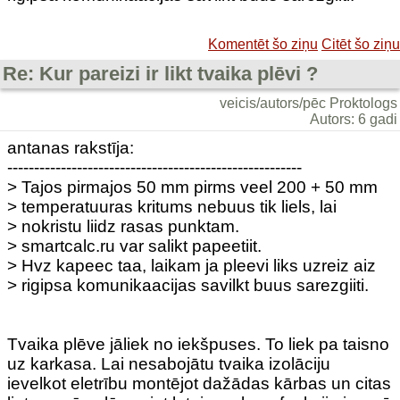
Komentēt šo ziņu
Citēt šo ziņu
Re: Kur pareizi ir likt tvaika plēvi ?
veicis/autors/pēc Proktologs
Autors: 6 gadi
antanas rakstīja:
-------------------------------------------------------
> Tajos pirmajos 50 mm pirms veel 200 + 50 mm
> temperatuuras kritums nebuus tik liels, lai
> nokristu liidz rasas punktam.
> smartcalc.ru var salikt papeetiit.
> Hvz kapeec taa, laikam ja pleevi liks uzreiz aiz
> rigipsa komunikaacijas savilkt buus sarezgiiti.
Tvaika plēve jāliek no iekšpuses. To liek pa taisno
uz karkasa. Lai nesabojātu tvaika izolāciju
ievelkot eletrību montējot dažādas kārbas un citas