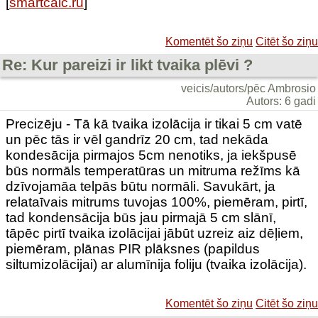
[
smartcalc.ru
]
Komentēt šo ziņu
Citēt šo ziņu
Re: Kur pareizi ir likt tvaika plēvi ?
veicis/autors/pēc Ambrosio
Autors: 6 gadi
Precizēju - Tā kā tvaika izolācija ir tikai 5 cm vatē
un pēc tās ir vēl gandrīz 20 cm, tad nekāda
kondesācija pirmajos 5cm nenotiks, ja iekšpusē
būs normāls temperatūras un mitruma režīms kā
dzīvojamāa telpās būtu normāli. Savukārt, ja
relataīvais mitrums tuvojas 100%, piemēram, pirtī,
tad kondensācija būs jau pirmajā 5 cm slānī,
tāpēc pirtī tvaika izolācijai jābūt uzreiz aiz dēļiem,
piemēram, plānas PIR plāksnes (papildus
siltumizolācijai) ar alumīnija foliju (tvaika izolācija).
Komentēt šo ziņu
Citēt šo ziņu