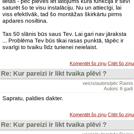
lietas - pēc plēves iet latojums kura funkcija ir sevī
saturēt šo te visu instalāciju. Nu un attiecīgi, lai
viss efektīvāk, tad šo montāžas škirkārtu pirms
apdares nosiltina.
Tas 50 slānis būs saus Tev. Lai gari nav jāraksta
... Problēma Tev būs tikai rasas punktā, tāpēc ir
svarīgi to tvaiku līdz turienei neielaist.
Komentēt šo ziņu
Citēt šo ziņu
Re: Kur pareizi ir likt tvaika plēvi ?
veicis/autors/pēc Rainis
Autors: 6 gadi
Sapratu, paldies dakter.
Komentēt šo ziņu
Citēt šo ziņu
Re: Kur pareizi ir likt tvaika plēvi ?