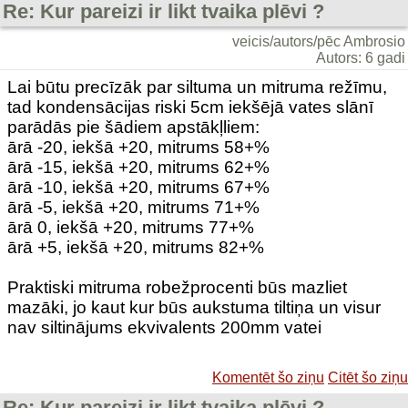
Re: Kur pareizi ir likt tvaika plēvi ?
veicis/autors/pēc Ambrosio
Autors: 6 gadi
Lai būtu precīzāk par siltuma un mitruma režīmu,
tad kondensācijas riski 5cm iekšējā vates slānī
parādās pie šādiem apstākļliem:
ārā -20, iekšā +20, mitrums 58+%
ārā -15, iekšā +20, mitrums 62+%
ārā -10, iekšā +20, mitrums 67+%
ārā -5, iekšā +20, mitrums 71+%
ārā 0, iekšā +20, mitrums 77+%
ārā +5, iekšā +20, mitrums 82+%
Praktiski mitruma robežprocenti būs mazliet
mazāki, jo kaut kur būs aukstuma tiltiņa un visur
nav siltinājums ekvivalents 200mm vatei
Komentēt šo ziņu
Citēt šo ziņu
Re: Kur pareizi ir likt tvaika plēvi ?