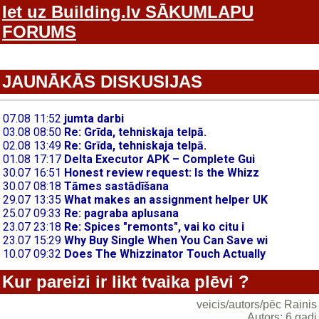
Iet uz Building.lv SĀKUMLAPU
FORUMS
JAUNĀKĀS DISKUSIJAS
Kur pareizi ir likt tvaika plēvi ?
veicis/autors/pēc Rainis
Autors: 6 gadi