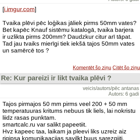
[
i.imgur.com
]
Tvaika plēvi pēc loģikas jāliek pirms 50mm vates?
Bet kapēc Knauf sistēmu katalogā, tvaika barjera
ir uzlikta pirms 200mm? Daudzkur citur arī tāpat.
Tad jau tvaiks mierīgi tiek iekšā tajos 50mm vates
un samērcē tos ?
Komentēt šo ziņu
Citēt šo ziņu
Re: Kur pareizi ir likt tvaika plēvi ?
veicis/autors/pēc antanas
Autors: 6 gadi
Tajos pirmajos 50 mm pirms veel 200 + 50 mm
temperatuuras kritums nebuus tik liels, lai nokristu
liidz rasas punktam.
smartcalc.ru var salikt papeetiit.
Hvz kapeec taa, laikam ja pleevi liks uzreiz aiz
rigipsa komunikaacijas savilkt buus sarezgiiti.