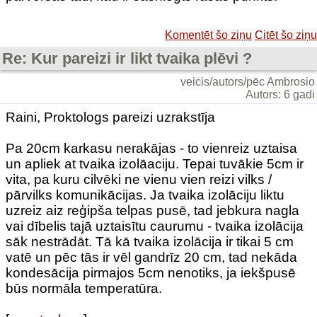
Komentēt šo ziņu
Citēt šo ziņu
Re: Kur pareizi ir likt tvaika plēvi ?
veicis/autors/pēc Ambrosio
Autors: 6 gadi
Raini, Proktologs pareizi uzrakstīja
Pa 20cm karkasu nerakājas - to vienreiz uztaisa
un apliek at tvaika izolāaciju. Tepai tuvākie 5cm ir
vita, pa kuru cilvēki ne vienu vien reizi vilks /
pārvilks komunikācijas. Ja tvaika izolāciju liktu
uzreiz aiz reģipša telpas pusē, tad jebkura nagla
vai dībelis tajā uztaisītu caurumu - tvaika izolācija
sāk nestrādāt. Tā kā tvaika izolācija ir tikai 5 cm
vatē un pēc tās ir vēl gandrīz 20 cm, tad nekāda
kondesācija pirmajos 5cm nenotiks, ja iekšpusē
būs normāla temperatūra.