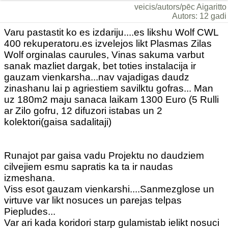
veicis/autors/pēc Aigaritto
Autors: 12 gadi
Varu pastastit ko es izdariju....es likshu Wolf CWL
400 rekuperatoru.es izvelejos likt Plasmas Zilas
Wolf orginalas caurules, Vinas sakuma varbut
sanak mazliet dargak, bet toties instalacija ir
gauzam vienkarsha...nav vajadigas daudz
zinashanu lai p agriestiem savilktu gofras... Man
uz 180m2 maju sanaca laikam 1300 Euro (5 Rulli
ar Zilo gofru, 12 difuzori istabas un 2
kolektori(gaisa sadalitaji)
Runajot par gaisa vadu Projektu no daudziem
cilvejiem esmu sapratis ka ta ir naudas
izmeshana.
Viss esot gauzam vienkarshi....Sanmezglose un
virtuve var likt nosuces un parejas telpas
Piepludes...
Var ari kada koridori starp gulamistab ielikt nosuci