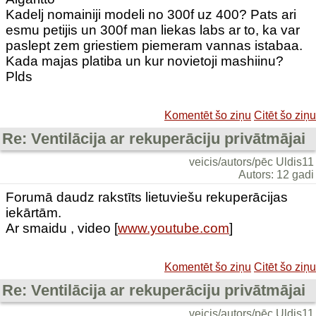
Kadelj nomainiji modeli no 300f uz 400? Pats ari
esmu petijis un 300f man liekas labs ar to, ka var
paslept zem griestiem piemeram vannas istabaa.
Kada majas platiba un kur novietoji mashiinu?
Plds
Komentēt šo ziņu
Citēt šo ziņu
Re: Ventilācija ar rekuperāciju privātmājai
veicis/autors/pēc Uldis11
Autors: 12 gadi
Forumā daudz rakstīts lietuviešu rekuperācijas
iekārtām.
Ar smaidu , video [
www.youtube.com
]
Komentēt šo ziņu
Citēt šo ziņu
Re: Ventilācija ar rekuperāciju privātmājai
veicis/autors/pēc Uldis11