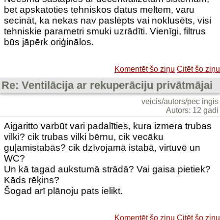
bet apskatoties tehniskos datus meltem, varu
secināt, ka nekas nav paslēpts vai noklusēts, visi
tehniskie parametri smuki uzrādīti. Vienīgi, filtrus
būs jāpērk oriģinālos.
Komentēt šo ziņu
Citēt šo ziņu
Re: Ventilācija ar rekuperāciju privātmājai
veicis/autors/pēc ingis
Autors: 12 gadi
Aigaritto varbūt vari padalīties, kura izmera trubas
vilki? cik trubas vilki bērnu, cik vecāku
guļamistabās? cik dzīvojamā istabā, virtuvē un
WC?
Un kā tagad aukstumā strādā? Vai gaisa pietiek?
Kāds rēķins?
Šogad arī plānoju pats ielikt.
Komentēt šo ziņu
Citēt šo ziņu