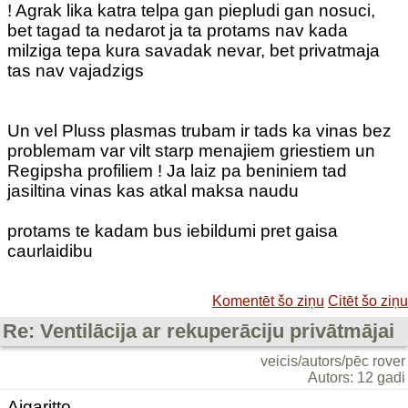
! Agrak lika katra telpa gan piepludi gan nosuci,
bet tagad ta nedarot ja ta protams nav kada
milziga tepa kura savadak nevar, bet privatmaja
tas nav vajadzigs
Un vel Pluss plasmas trubam ir tads ka vinas bez
problemam var vilt starp menajiem griestiem un
Regipsha profiliem ! Ja laiz pa beniniem tad
jasiltina vinas kas atkal maksa naudu
protams te kadam bus iebildumi pret gaisa
caurlaidibu
Komentēt šo ziņu
Citēt šo ziņu
Re: Ventilācija ar rekuperāciju privātmājai
veicis/autors/pēc rover
Autors: 12 gadi
Aigaritto