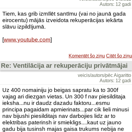
Autors: 12 gadi
Tiem, kas grib izmīlēt santīmu (vai no jaunā gada
eirocentu) mājās izveidota rekuperācijas iekārta
slāvu izpildījumā.
[
www.youtube.com
]
Komentēt šo ziņu
Citēt šo ziņu
Re: Ventilācija ar rekuperāciju privātmājai
veicis/autors/pēc Aigaritto
Autors: 12 gadi
Uz 400 nomainiju jo beigas sapratu ka to 300f
vajag ari diezgan vietas. Un 300 f nav piesilditaja
ieksha...nu ir daudz dazadu faktoru...esmu
principa pagaidam apmierinats...par cik lieli minusi
nav bijushi piesilditajs nav darbojies lidz ar to
elektribas paterinsh ir smiekligs....kaut uz jauno
gadu bija tusinsh majas gaisa trukums nebija ne