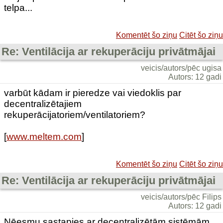
telpa...
Komentēt šo ziņu
Citēt šo ziņu
Re: Ventilācija ar rekuperāciju privātmājai
veicis/autors/pēc ugisa
Autors: 12 gadi
varbūt kādam ir pieredze vai viedoklis par
decentralizētajiem
rekuperācijatoriem/ventilatoriem?
[
www.meltem.com
]
Komentēt šo ziņu
Citēt šo ziņu
Re: Ventilācija ar rekuperāciju privātmājai
veicis/autors/pēc Filips
Autors: 12 gadi
Nēesmu sastapies ar decentralizētām sistēmām,