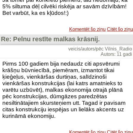
5% siltuma dēļ cilvēki riskēja ar savām dzīvībām!
Bet varbūt, ka es kļūdos!:)
Komentēt šo ziņu
Citēt šo ziņu
Re: Pelnu restīte malkas krāsnij.
veicis/autors/pēc Vilnis_Radio
Autors: 11 gadi
Pirms 100 gadiem bija nedaudz citi apsvērumi
krāšņu būvniecībā, piemēram, izmantot tikai
ķieģeļus, vienkāršas durtiņas, salīdzinoši
vienkāršas konstrukcijas (lai katrs amatnieks to
varētu uzbūvēt), malkas ekonomija otrajā plānā
pēc konstrukcijas, dūmgāzes paredzētas
nesiltinātajiem skursteņiem utt. Tagad ir pavisam
citas konstrukciju iespējas un lielāks akcents uz
kurināmā ekonomiju.
Komentēt šo ziņu
Citēt šo ziņu