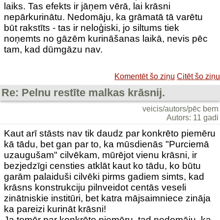
laiks. Tas efekts ir jāņem vērā, lai krāsni
nepārkurinātu. Nedomāju, ka grāmatā tā varētu
būt rakstīts - tas ir neloģiski, jo siltums tiek
noņemts no gāzēm kurināšanas laikā, nevis pēc
tam, kad dūmgāzu nav.
Komentēt šo ziņu
Citēt šo ziņu
Re: Pelnu restīte malkas krāsnij.
veicis/autors/pēc bern
Autors: 11 gadi
Kaut arī stāsts nav tik daudz par konkrēto piemēru
kā tādu, bet gan par to, ka mūsdienās "Purciemā
uzaugušam" cilvēkam, mūrējot vienu krāsni, ir
bezjedzīgi censties atklāt kaut ko tādu, ko būtu
garām palaiduši cilvēki pirms gadiem simts, kad
krāsns konstrukciju pilnveidot centās veseli
zinātniskie institūri, bet katra mājsaimniece zināja
ka pareizi kurināt krāsni!
Ja tomēr par konkrēto piemēru, tad nedomāju, ka