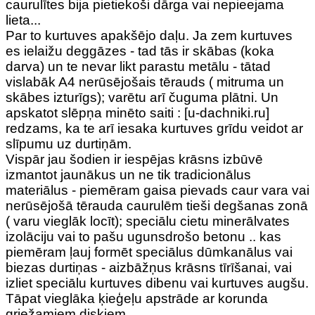
caurulītes bija pietiekoši dārga vai nepieejama
lieta...
Par to kurtuves apakšējo daļu. Ja zem kurtuves
es ielaižu deggāzes - tad tās ir skābas (koka
darva) un te nevar likt parastu metālu - tātad
vislabāk A4 nerūsējošais tērauds ( mitruma un
skābes izturīgs); varētu arī čuguma plātni. Un
apskatot slēpņa minēto saiti : [u-dachniki.ru]
redzams, ka te arī iesaka kurtuves grīdu veidot ar
slīpumu uz durtiņām.
Vispār jau šodien ir iespējas krāsns izbūvē
izmantot jaunākus un ne tik tradicionālus
materiālus - piemēram gaisa pievads caur vara vai
nerūsējošā tērauda caurulēm tieši degšanas zonā
( varu vieglāk locīt); speciālu cietu minerālvates
izolāciju vai to pašu ugunsdrošo betonu .. kas
piemēram ļauj formēt speciālus dūmkanālus vai
biezas durtiņas - aizbāžņus krāsns tīrīšanai, vai
izliet speciālu kurtuves dibenu vai kurtuves augšu.
Tāpat vieglāka ķieģeļu apstrāde ar korunda
griežamiem diskiem.