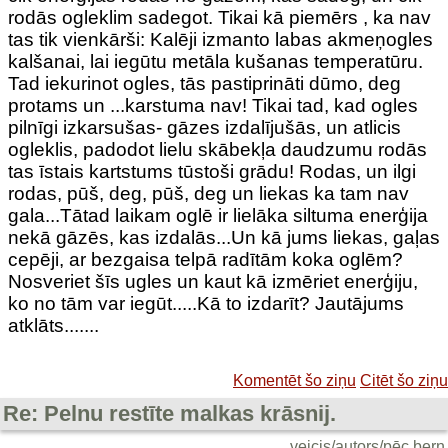
rodās ogleklim sadegot. Tikai kā piemērs , ka nav
tas tik vienkārši: Kalēji izmanto labas akmeņogles
kalšanai, lai iegūtu metāla kušanas temperatūru.
Tad iekurinot ogles, tās pastiprināti dūmo, deg
protams un ...karstuma nav! Tikai tad, kad ogles
pilnīgi izkarsušas- gāzes izdalījušās, un atlicis
ogleklis, padodot lielu skābekļa daudzumu rodās
tas īstais kartstums tūstoši grādu! Rodas, un ilgi
rodas, pūš, deg, pūš, deg un liekas ka tam nav
gala...Tātad laikam oglē ir lielāka siltuma enerģija
nekā gāzēs, kas izdalās...Un kā jums liekas, gaļas
cepēji, ar bezgaisa telpā radītām koka oglēm?
Nosveriet šīs ugles un kaut kā izmēriet enerģiju,
ko no tām var iegūt.....Kā to izdarīt? Jautājums
atklāts.......
Komentēt šo ziņu
Citēt šo ziņu
Re: Pelnu restīte malkas krāsnij.
veicis/autors/pēc bern