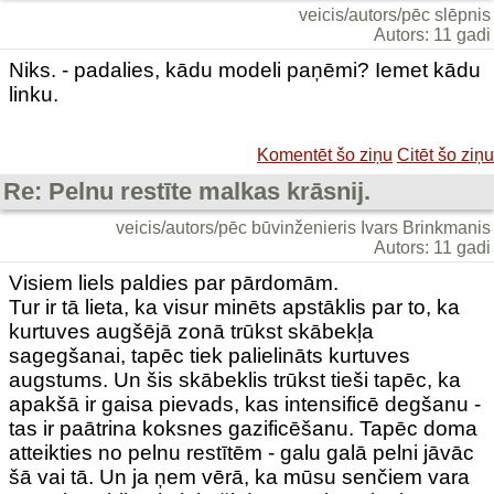
veicis/autors/pēc slēpnis
Autors: 11 gadi
Niks. - padalies, kādu modeli paņēmi? Iemet kādu
linku.
Komentēt šo ziņu
Citēt šo ziņu
Re: Pelnu restīte malkas krāsnij.
veicis/autors/pēc būvinženieris Ivars Brinkmanis
Autors: 11 gadi
Visiem liels paldies par pārdomām.
Tur ir tā lieta, ka visur minēts apstāklis par to, ka
kurtuves augšējā zonā trūkst skābekļa
sagegšanai, tapēc tiek palielināts kurtuves
augstums. Un šis skābeklis trūkst tieši tapēc, ka
apakšā ir gaisa pievads, kas intensificē degšanu -
tas ir paātrina koksnes gazificēšanu. Tapēc doma
atteikties no pelnu restītēm - galu galā pelni jāvāc
šā vai tā. Un ja ņem vērā, ka mūsu senčiem vara