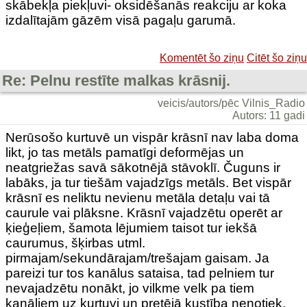
skābekļa piekļuvi- oksidēšanās reakciju ar koka
izdalītajām gāzēm visā pagaļu garumā.
Komentēt šo ziņu
Citēt šo ziņu
Re: Pelnu restīte malkas krāsnij.
veicis/autors/pēc Vilnis_Radio
Autors: 11 gadi
Nerūsošo kurtuvē un vispār krāsnī nav laba doma
likt, jo tas metāls pamatīgi deformējas un
neatgriežas savā sākotnējā stāvoklī. Čuguns ir
labāks, ja tur tiešām vajadzīgs metāls. Bet vispār
krāsnī es neliktu nevienu metāla detaļu vai tā
caurule vai plāksne. Krāsnī vajadzētu operēt ar
ķieģeļiem, šamota lējumiem taisot tur iekšā
caurumus, šķirbas utml.
pirmajam/sekundārajam/trešajam gaisam. Ja
pareizi tur tos kanālus sataisa, tad pelniem tur
nevajadzētu nonākt, jo vilkme velk pa tiem
kanāliem uz kurtuvi un pretējā kustība nenotiek.