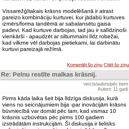
Vissarežģītakais krāsns modelēšanā ir atrast
pareizo kombināciju kurtuvei, kur jādabū kurtuves
izmērs/forma tandēmā ar sabalansētu gaisa
padevi. Kad kurtuve darbojas, tad jau ir salīdzinoši
vienkārši - apaudzēt ar siltummaini līdz robežai,
kad vilkme vēl darbojas pietiekami, lai darbinātu
kurtuvi pareizajā režīmā.
Komentēt šo ziņu
Citēt šo ziņu
Re: Pelnu restīte malkas krāsnij.
veicis/autors/pēc bern
Autors: 11 gadi
Pirms kāda laika šeit bija līdzīga diskusija, kurā
viens no seicnājumiem bija -par inovācijām krāsns
būvniecībā var domāt pēc tam, kad vismaz 10
krāsnis uzbūvētas pēc pirms 100 gadiem
izstrādātām instrukcijām. Šī diskusija ir lielisks