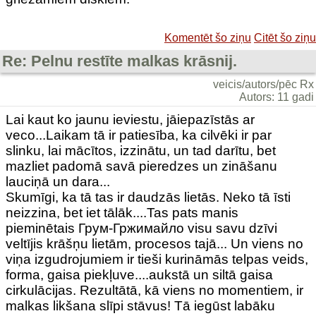
Komentēt šo ziņu
Citēt šo ziņu
Re: Pelnu restīte malkas krāsnij.
veicis/autors/pēc Rx
Autors: 11 gadi
Lai kaut ko jaunu ieviestu, jāiepazīstās ar
veco...Laikam tā ir patiesība, ka cilvēki ir par
slinku, lai mācītos, izzinātu, un tad darītu, bet
mazliet padomā savā pieredzes un zināšanu
lauciņā un dara...
Skumīgi, ka tā tas ir daudzās lietās. Neko tā īsti
neizzina, bet iet tālāk....Tas pats manis
pieminētais Грум-Гржимайло visu savu dzīvi
veltījis krāšņu lietām, procesos tajā... Un viens no
viņa izgudrojumiem ir tieši kurināmās telpas veids,
forma, gaisa piekļuve....aukstā un siltā gaisa
cirkulācijas. Rezultātā, kā viens no momentiem, ir
malkas likšana slīpi stāvus! Tā iegūst labāku