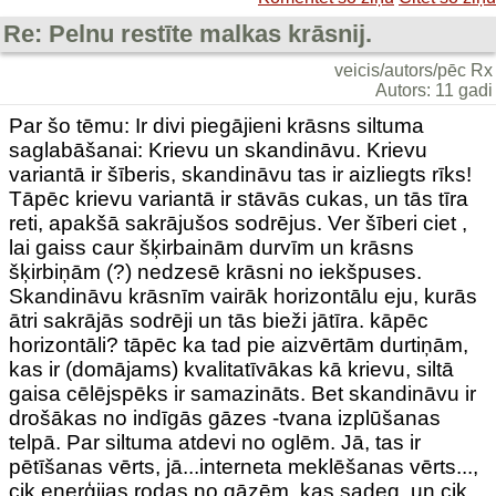
Re: Pelnu restīte malkas krāsnij.
veicis/autors/pēc Rx
Autors: 11 gadi
Par šo tēmu: Ir divi piegājieni krāsns siltuma
saglabāšanai: Krievu un skandināvu. Krievu
variantā ir šīberis, skandināvu tas ir aizliegts rīks!
Tāpēc krievu variantā ir stāvās cukas, un tās tīra
reti, apakšā sakrājušos sodrējus. Ver šīberi ciet ,
lai gaiss caur šķirbainām durvīm un krāsns
šķirbiņām (?) nedzesē krāsni no iekšpuses.
Skandināvu krāsnīm vairāk horizontālu eju, kurās
ātri sakrājās sodrēji un tās bieži jātīra. kāpēc
horizontāli? tāpēc ka tad pie aizvērtām durtiņām,
kas ir (domājams) kvalitatīvākas kā krievu, siltā
gaisa cēlējspēks ir samazināts. Bet skandināvu ir
drošākas no indīgās gāzes -tvana izplūšanas
telpā. Par siltuma atdevi no oglēm. Jā, tas ir
pētīšanas vērts, jā...interneta meklēšanas vērts...,
cik enerģijas rodas no gāzēm, kas sadeg, un cik