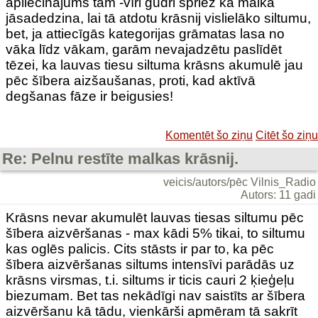
apliecinājums tam -vīri gudri spriež kā malka
jāsadedzina, lai tā atdotu krāsnij vislielāko siltumu,
bet, ja attiecīgās kategorijas grāmatas lasa no
vāka līdz vākam, garām nevajadzētu paslīdēt
tēzei, ka lauvas tiesu siltuma krāsns akumulē jau
pēc šībera aizšaušanas, proti, kad aktīvā
degšanas fāze ir beigusies!
Komentēt šo ziņu
Citēt šo ziņu
Re: Pelnu restīte malkas krāsnij.
veicis/autors/pēc Vilnis_Radio
Autors: 11 gadi
Krāsns nevar akumulēt lauvas tiesas siltumu pēc
šībera aizvēršanas - max kādi 5% tikai, to siltumu
kas oglēs palicis. Cits stāsts ir par to, ka pēc
šībera aizvēršanas siltums intensīvi parādās uz
krāsns virsmas, t.i. siltums ir ticis cauri 2 ķieģeļu
biezumam. Bet tas nekādīgi nav saistīts ar šībera
aizvēršanu kā tādu, vienkārši apmēram tā sakrīt