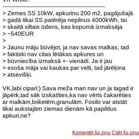
-------------------------------------------------------
> Zemes SS 10kW, apkurinu 200 m2, pagājušajā
> gadā tikai SS patērēja nepilnus 4000kWh, tai
> skaitā siltais ūdens, kas kopumā izmaksāja
> ~540EUR
>
> Jaunu māju būvējot, ja nav savas malkas, tad
> faktiski nav citas lētākas apkures un
> būvniecība izmaksā +- vienādi. Ja ir jau
> esoša māja vai kaukas par velti, tad jārēķina
> atsevišķi.
VK,labi cipari:) Sava meža man nav un ja tagad ir
jāpērk,tad sāk izskatīties,ka nav vērts čakarēties
ar malkām,briketēm,granulām. Fosilo var atstāt
tikai aukstajām ziemas dienām kā papildus
apkuri,ne?
Komentēt šo ziņu
Citēt šo ziņu