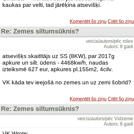
kaukas par velti, tad jārēķina atsevišķi.
Komentēt šo ziņu
Citēt šo ziņu
Re: Zemes siltumsūknis?
veicis/autors/pēc rolex
Autors: 8 gadi
atsevišķs skaitītājs uz SS (8KW), par 2017g
apkure un silt. ūdens - 4468kw/h, naudas
izteiksmē 627 eur, apkures pl.155m2, 4cilv.
VK kāda tev ieejošā no zemes un uz zemi šobrīd?
Komentēt šo ziņu
Citēt šo ziņu
Re: Zemes siltumsūknis?
veicis/autors/pēc Vidzeme
Autors: 8 gadi
VK Wrote: