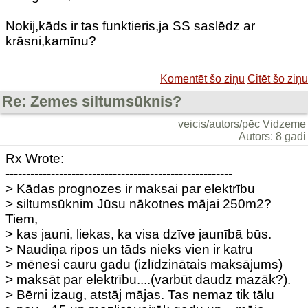
Nokij,kāds ir tas funktieris,ja SS saslēdz ar
krāsni,kamīnu?
Komentēt šo ziņu
Citēt šo ziņu
Re: Zemes siltumsūknis?
veicis/autors/pēc Vidzeme
Autors: 8 gadi
Rx Wrote:
-------------------------------------------------------
> Kādas prognozes ir maksai par elektrību
> siltumsūknim Jūsu nākotnes mājai 250m2?
Tiem,
> kas jauni, liekas, ka visa dzīve jaunībā būs.
> Naudiņa ripos un tāds nieks vien ir katru
> mēnesi cauru gadu (izlīdzinātais maksājums)
> maksāt par elektrību....(varbūt daudz mazāk?).
> Bērni izaug, atstāj mājas. Tas nemaz tik tālu