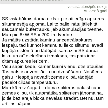
veicis/autors/pēc nokijs
Autors: 8 gadi
SS vislabākais darba cikls ir pie attiecīga apkures
siltumnesēja apjoma. Lai to palielinātu jāliek tā
saucamais bufertrauks, jeb akumulācijas tvertne.
Man pie 8kW SS ir 200litru tvertne.
Ja mājās uzstāda kamīnu ar centrālapkures
iespēju, tad kurinot kamīnu tu lieko siltumu ievadi
kopējā sistēmā un tādējādi samazini SS darba
laiku un arī elektrības izmaksas, tas pats ir ar
citām apkures ierīcēm.
Visu sapin ķēdē, kamēr kurini vienu, otrs atpūšas.
Tas pats ir ar ventilāciju un dzesēšanu. Nosūces
gaisu ir iespēja novadīt zemes cilpā, tādējādi
paceļot cilpas temperatūru.
Man kā reiz šogad ir doma spliterus palaist caur
zemes cilpu, tik automātika spliteriem jānomaina,
jo tie bez ārējā bloka nevēlas strādāt. Bet nu, tam
arī i risinājums.