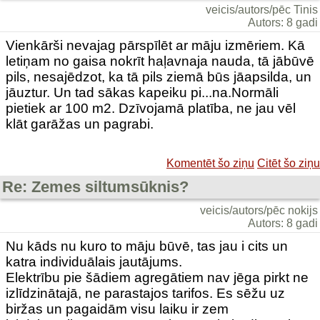
veicis/autors/pēc Tinis
Autors: 8 gadi
Vienkārši nevajag pārspīlēt ar māju izmēriem. Kā
letiņam no gaisa nokrīt haļavnaja nauda, tā jābūvē
pils, nesajēdzot, ka tā pils ziemā būs jāapsilda, un
jāuztur. Un tad sākas kapeiku pi...na.Normāli
pietiek ar 100 m2. Dzīvojamā platība, ne jau vēl
klāt garāžas un pagrabi.
Komentēt šo ziņu
Citēt šo ziņu
Re: Zemes siltumsūknis?
veicis/autors/pēc nokijs
Autors: 8 gadi
Nu kāds nu kuro to māju būvē, tas jau i cits un
katra individuālais jautājums.
Elektrību pie šādiem agregātiem nav jēga pirkt ne
izlīdzinātajā, ne parastajos tarifos. Es sēžu uz
biržas un pagaidām visu laiku ir zem