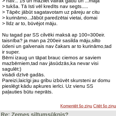
> nav... 15 un mazliet vairāk gadu un ...māja
> tukša. Tā īsti vēl kredīts nav segts.....
> Tāpēc jābūt sagatavotam uz pāreju ar citu
> kurināmo...Jābūt paredzētai vietai, domai
> līdz ar to, būvējot māju.
Nu tagad par SS cilvēki maksā ap 100=300eir.
taisnība? ja man pa 200eir sasilda māju,silto
ūdeni un galvenais nav čakars ar to kurināmo,tad
ir super.
Bērni izaug un tāpat brauc ciemos ar saviem
mazbērniem,tad nav jāsūdzās,ka nevar visi
sagulēt:)
visādi dzīvē gadās.
Pareizi,laicīgi jau gribu izbūvēt skursteni ar domu
pieslēgt kādu apkures ierīci. Uz vienu SS
paļauties būtu neprāts.
Komentēt šo ziņu
Citēt šo ziņu
Re: Zemes siltumsūknis?