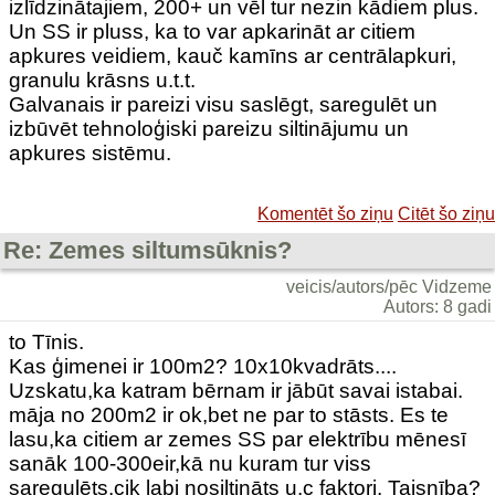
izlīdzinātajiem, 200+ un vēl tur nezin kādiem plus.
Un SS ir pluss, ka to var apkarināt ar citiem
apkures veidiem, kauč kamīns ar centrālapkuri,
granulu krāsns u.t.t.
Galvanais ir pareizi visu saslēgt, saregulēt un
izbūvēt tehnoloģiski pareizu siltinājumu un
apkures sistēmu.
Komentēt šo ziņu
Citēt šo ziņu
Re: Zemes siltumsūknis?
veicis/autors/pēc Vidzeme
Autors: 8 gadi
to Tīnis.
Kas ģimenei ir 100m2? 10x10kvadrāts....
Uzskatu,ka katram bērnam ir jābūt savai istabai.
māja no 200m2 ir ok,bet ne par to stāsts. Es te
lasu,ka citiem ar zemes SS par elektrību mēnesī
sanāk 100-300eir,kā nu kuram tur viss
saregulēts,cik labi nosiltināts u.c faktori. Taisnība?