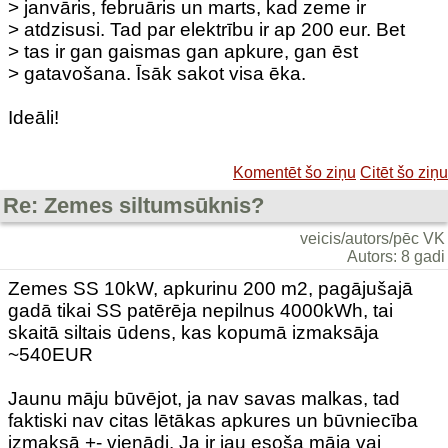
> janvāris, februāris un marts, kad zeme ir
> atdzisusi. Tad par elektrību ir ap 200 eur. Bet
> tas ir gan gaismas gan apkure, gan ēst
> gatavošana. Īsāk sakot visa ēka.
Ideāli!
Komentēt šo ziņu
Citēt šo ziņu
Re: Zemes siltumsūknis?
veicis/autors/pēc VK
Autors: 8 gadi
Zemes SS 10kW, apkurinu 200 m2, pagājušajā
gadā tikai SS patērēja nepilnus 4000kWh, tai
skaitā siltais ūdens, kas kopumā izmaksāja
~540EUR
Jaunu māju būvējot, ja nav savas malkas, tad
faktiski nav citas lētākas apkures un būvniecība
izmaksā +- vienādi. Ja ir jau esoša māja vai