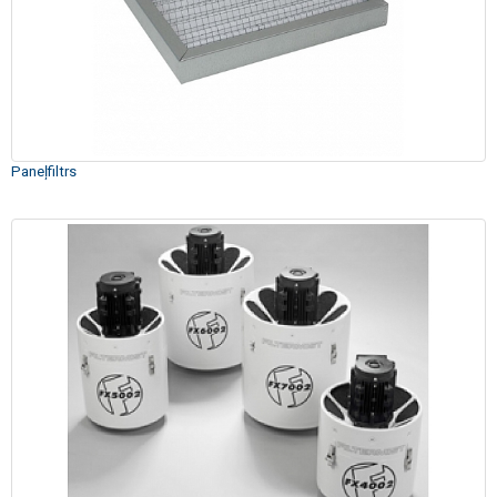
Paneļfiltrs