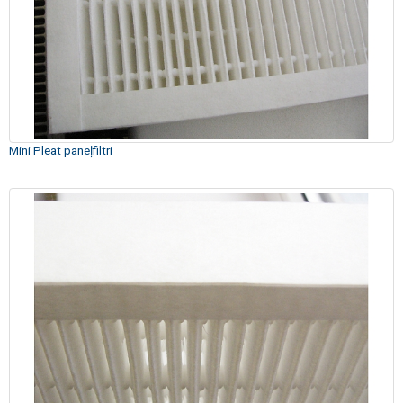
Mini Pleat paneļfiltri