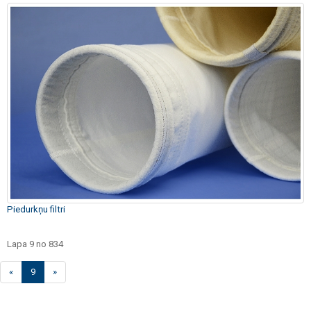
Piedurkņu filtri
Lapa 9 no 834
«
9
»