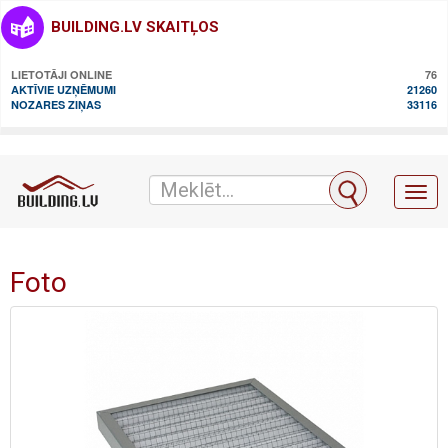
BUILDING.LV SKAITĻOS
LIETOTĀJI ONLINE
76
AKTĪVIE UZŅĒMUMI
21260
NOZARES ZIŅAS
33116
Toggl
naviga
Foto