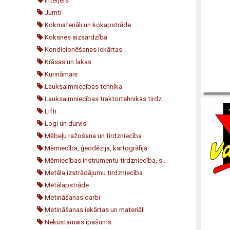
Interjers
Jumti
Kokmateriāli un kokapstrāde
Koksnes aizsardzība
Kondicionēšanas iekārtas
Krāsas un lakas
Kurināmais
Lauksaimniecības tehnika
Lauksaimniecības traktortehnikas tirdzniecība
Lifti
Logi un durvis
Mēbeļu ražošana un tirdzniecība
Mērniecība, ģeodēzija, kartogrāfija
Mērniecības instrumentu tirdzniecība, serviss
Metāla izstrādājumu tirdzniecība
Metālapstrāde
Metināšanas darbi
Metināšanas iekārtas un materiāli
Nekustamais īpašums