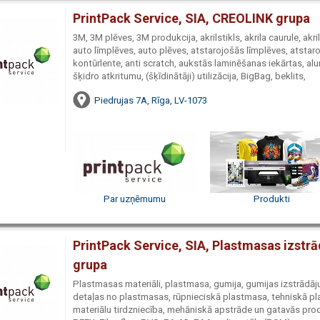
PrintPack Service, SIA, CREOLINK grupa
3M, 3M plēves, 3M produkcija, akrilstikls, akrila caurule, akr
auto līmplēves, auto plēves, atstarojošās līmplēves, atstar
kontūrlente, anti scratch, aukstās laminēšanas iekārtas, a
šķidro atkritumu, (šķīdinātāji) utilizācija, BigBag, beklits,
Piedrujas 7A, Rīga, LV-1073
Par uzņēmumu
Produkti
PrintPack Service, SIA, Plastmasas izst
grupa
Plastmasas materiāli, plastmasa, gumija, gumijas izstrādāj
detaļas no plastmasas, rūpnieciskā plastmasa, tehniskā p
materiālu tirdzniecība, mehāniskā apstrāde un gatavās pro