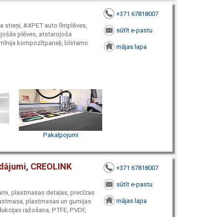
+371 67818007
ila stieņi, AXPET auto līmplēves,
sūtīt e-pastu
ojošās plēves, atstarojoša
lumīnija kompozītpaneļi, bīstamo
mājas lapa
Pakalpojumi
rādājumi, CREOLINK
+371 67818007
sūtīt e-pastu
umi, plastmasas detaļas, precīzas
mājas lapa
lastmasa, plastmasas un gumijas
dukcijas ražošana, PTFE, PVDF,