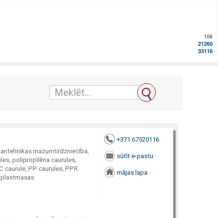
106
21260
33116
+371 67520116
 santehnikas mazumtirdzniecība,
sūtīt e-pastu
les, polipropilēna caurules,
C caurule, PP caurules, PPR
mājas lapa
, plastmasas