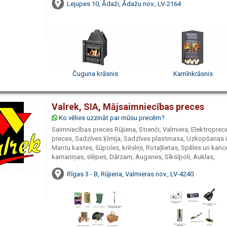
Lejupes 10, Ādaži, Ādažu nov., LV-2164
Čuguna krāsnis
Kamīnkrāsnis
Valrek, SIA, Mājsaimniecības preces
Ko vēlies uzzināt par mūsu precēm?
Saimniecības preces Rūjiena, Strenči, Valmiera, Elektroprec
preces, Sadzīves ķīmija, Sadzīves plastmasa, Uzkopšanas i
Mantu kastes, šūpoles, krēsliņi, Rotaļlietas, Spēles un kance
kamaniņas, slēpes, Dārzam, Augsnes, Sīksīpoli, Auklas,
Rīgas 3 - B, Rūjiena, Valmieras nov., LV-4240