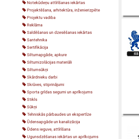
Notekūdeņu attīrīšanas iekārtas
Projektēšana, arhitektūra, inženierizpēte
Projektu vadiba
Reklāma
Saldēšanas un dzesēšanas iekārtas
Santehnika
Sertifikācija
Siltumapgāde, apkure
Siltumizolācijas materiāli
Siltumsūkņi
Skārdnieku darbi
Skrūves, stiprinājumi
Sporta grīdas segumi un aprīkojums
Stikls
Sūkņi
Tehniskās pārbaudes un ekspertīze
Ūdensapgāde un kanalizācija
Ūdens ieguve, attīrīšana
Ugunsdzēšanas iekārtas un aprīkojums