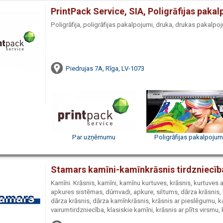
PrintPack Service, SIA, Poligrāfijas pak
Poligrāfija, poligrāfijas pakalpojumi, druka, drukas pakalpo
Piedrujas 7A, Rīga, LV-1073
Par uzņēmumu
Poligrāfijas pakalpojum
Stamars kamīni-kamīnkrāsnis tirdzniecīb
Kamīni. Krāsnis, kamīni, kamīnu kurtuves, krāsnis, kurtuves
apkures sistēmas, dūmvadi, apkure, siltums, dārza krāsnis,
dārza krāsnis, dārza kamīnkrāsnis, krāsnis ar pieslēgumu, k
vairumtirdzniecība, klasiskie kamīni, krāsnis ar plīts virsmu,