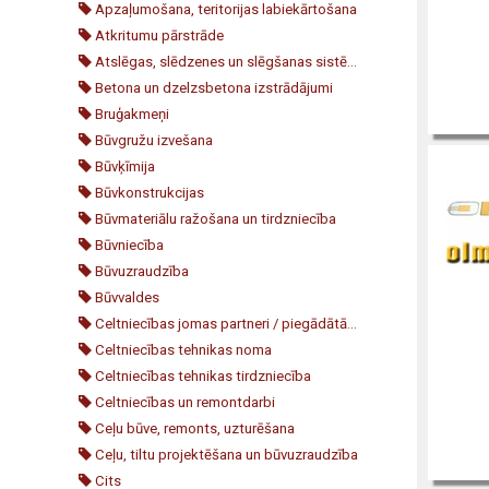
Apzaļumošana, teritorijas labiekārtošana
Atkritumu pārstrāde
Atslēgas, slēdzenes un slēgšanas sistēmas
Betona un dzelzsbetona izstrādājumi
Bruģakmeņi
Būvgružu izvešana
Būvķīmija
Būvkonstrukcijas
Būvmateriālu ražošana un tirdzniecība
Būvniecība
Būvuzraudzība
Būvvaldes
Celtniecības jomas partneri / piegādātāji / konsultanti
Celtniecības tehnikas noma
Celtniecības tehnikas tirdzniecība
Celtniecības un remontdarbi
Ceļu būve, remonts, uzturēšana
Ceļu, tiltu projektēšana un būvuzraudzība
Cits