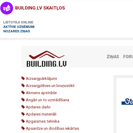
BUILDING.LV SKAITĻOS
LIETOTĀJI ONLINE
AKTĪVIE UZŅĒMUMI
NOZARES ZIŅAS
ZIŅAS
FOR
Aizsargpārklājumi
Aizsargplēves un bruņustikli
Akmens apstrāde
Angāri un to uzstādīšana
Apdares darbi
Apdares materiāli
Apgaismes tehnika
Apsardze un drošības iekārtas