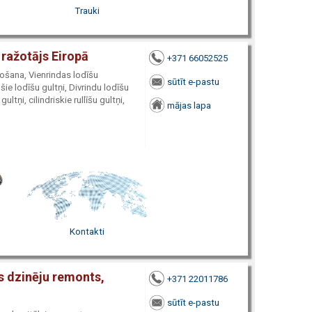
Trauki
 ražotājs Eiropā
+371 66052525
žošana, Vienrindas lodīšu
sūtīt e-pastu
šie lodīšu gultņi, Divrindu lodīšu
ultņi, cilindriskie rullīšu gultņi,
mājas lapa
Kontakti
s dzinēju remonts,
+371 22011786
sūtīt e-pastu