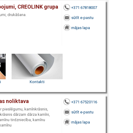
alpojumi, CREOLINK grupa
+371 67818007
jumi, drukāšana.
sūtīt e-pastu
mājas lapa
i
Kontakti
as noliktava
+371 67520116
 ar pieslēgumu, kamīnkrāsnis,
sūtīt e-pastu
 krāsnis dārzam dārza kamīni,
amīnu tirdzniecība, kamīnu
mājas lapa
 kamīnu