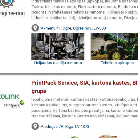
Industriālās tehnikas apkopes (apkope), Industriālās tehnik
Traktortehnikas remonts, Ekskavatoru remonts, Buldozeru r
remonts, Asfaltēšanas tehnikas remonts, Hidraulisko sūkņ
hidrauliskie sūkņi un citi), dzinēju(motoru) remonts, Dīzeļd
Akmeņu 41, Ogre, Ogres nov., LV-5001
Lieljaudas dzinēju remonts
Tehnikas apkopes
PrintPack Service, SIA, kartona kastes, 
grupa
Iepakojuma materiāli, kartona kastes, kartona iepakojums, 
kartona iepakojums, stingras kartona kastes, izturīgas kar
pasūtījuma, kartona kastes pēc pasūtījuma, kartona kastes
transportēšanai, kartona kastes uzglabāšanai, Big bag mais
Piedrujas 7A, Rīga, LV-1073