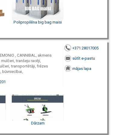
Polipropilēna big bag maisi
+371 28017005
, DEMONIO , CANNIBAL, akmens
sūtīt e-pastu
ulčeri, tranšeju racēji,
lčeri, transportētāji, frēzes
mājas lapa
, būvniecībai,
5201
Dārzam