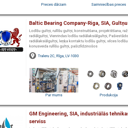
Preces dārzam
Saimniecības preces
Baltic Bearing Company-Riga, SIA, Gultņu
Lodīšu gultņi, rullīšu gultņi, konstruēšana, projektēšana, ra
radiālgultņi, Vienrindas lodīšu radiālaksiālgultņi, Pašiestādo
radiālaksiālgultņi, leņķa kontaktu lodīšu gultņi, vilces lodīšu g
konusveida rullīšu gultņi, pašizlīdzinošos
Traleru 2C, Rīga, LV-1030
Par mums
Produkcija
GM Engineering, SIA, industriālās tehnika
serviss