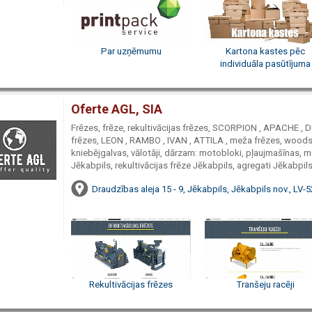
Par uzņēmumu
Kartona kastes pēc
individuāla pasūtījuma
Oferte AGL, SIA
Frēzes, frēze, rekultivācijas frēzes, SCORPION , APACHE 
frēzes, LEON , RAMBO , IVAN , ATTILA , meža frēzes, woods m
kniebējgalvas, vālotāji, dārzam: motobloki, pļaujmašīnas, mu
Jēkabpils, rekultivācijas frēze Jēkabpils, agregati Jēkabpils
Draudzības aleja 15 - 9, Jēkabpils, Jēkabpils nov., LV-
Rekultivācijas frēzes
Tranšeju racēji