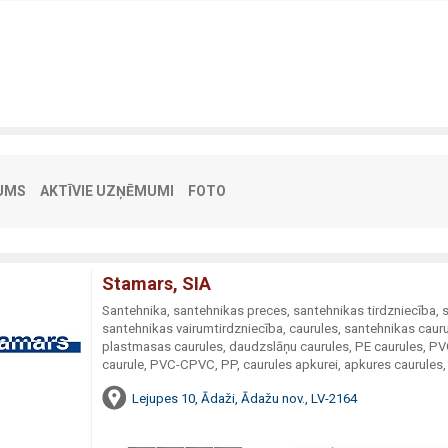
UMS
AKTĪVIE UZŅĒMUMI
FOTO
Stamars, SIA
Santehnika, santehnikas preces, santehnikas tirdzniecība,
santehnikas vairumtirdzniecība, caurules, santehnikas cauru
plastmasas caurules, daudzslāņu caurules, PE caurules, PV
caurule, PVC-CPVC, PP, caurules apkurei, apkures caurules
Lejupes 10, Ādaži, Ādažu nov., LV-2164