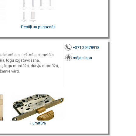
Penāļi un puspenāļi
+371 29478918
ņu labošana, ierīkošana, metāla
mājas lapa
ana, logu izgatavošana,
is, logu montāža, durvju montāža,
žamie vārti,
Furnitūra