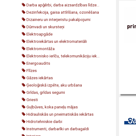
Darba apģērbi, darba aizsardzības līdzekļi
Dezinfekcija, gaisa attīrīšana, ozonēšana
Dizaineru un interjeristu pakalpojumi
Dūmvadi un skursteņi
Elektroapgāde
Elektroiekārtas un elektromateriāli
Elektromontāža
Elektronisko ierīču, telekomunikāciju iekārtu un to daļu vairumtirdzniecība
Energoaudits
Flīzes
Gāzes iekārtas
Ģeoloģiskā izpēte, aku urbšana
Grīdas, grīdas segumi
Griesti
Guļbūves, koka paneļu mājas
Hidrauliskās un pneimatiskās iekārtas
Hidrotehniskie darbi
Instrumenti, darbarīki un darbagaldi