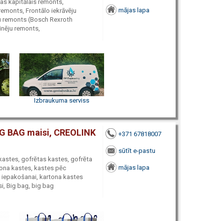
as kapitālais remonts,
mājas lapa
emonts, Frontālo iekrāvēju
u remonts (Bosch Rexroth
zinēju remonts,
Izbraukuma serviss
BIG BAG maisi, CREOLINK
+371 67818007
sūtīt e-pastu
kastes, gofrētas kastes, gofrēta
mājas lapa
tona kastes, kastes pēc
 iepakošanai, kartona kastes
i, Big bag, big bag