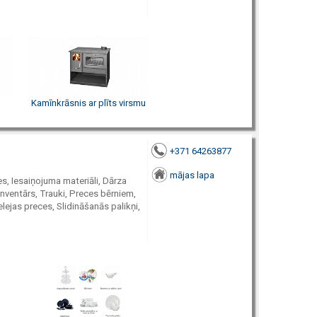
Kamīnkrāsnis ar plīts virsmu
+371 64263877
mājas lapa
es, Iesaiņojuma materiāli, Dārza
nventārs, Trauki, Preces bērniem,
lejas preces, Slidināšanās palikņi,