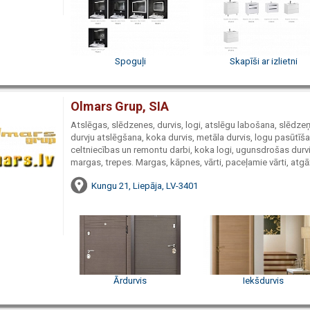
Spoguļi
Skapīši ar izlietni
Olmars Grup, SIA
Atslēgas, slēdzenes, durvis, logi, atslēgu labošana, slēdze
durvju atslēgšana, koka durvis, metāla durvis, logu pasūtīš
celtniecības un remontu darbi, koka logi, ugunsdrošas durv
margas, trepes. Margas, kāpnes, vārti, paceļamie vārti, atgā
Kungu 21, Liepāja, LV-3401
Ārdurvis
Iekšdurvis