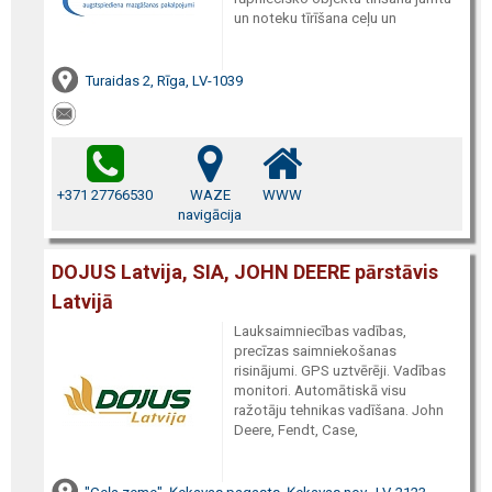
un noteku tīrīšana ceļu un
Turaidas 2, Rīga, LV-1039
+371 27766530
WAZE
WWW
navigācija
DOJUS Latvija, SIA, JOHN DEERE pārstāvis
Latvijā
Lauksaimniecības vadības,
precīzas saimniekošanas
risinājumi. GPS uztvērēji. Vadības
monitori. Automātiskā visu
ražotāju tehnikas vadīšana. John
Deere, Fendt, Case,