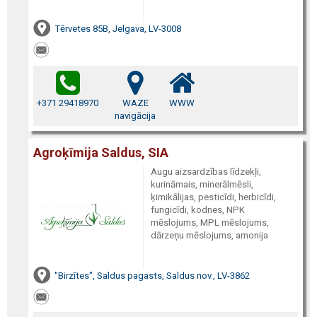
Tērvetes 85B, Jelgava, LV-3008
+371 29418970
WAZE
WWW
navigācija
Agroķīmija Saldus, SIA
Augu aizsardzības līdzekļi,
kurināmais, minerālmēsli,
ķimikālijas, pesticīdi, herbicīdi,
fungicīdi, kodnes, NPK
mēslojums, MPL mēslojums,
dārzeņu mēslojums, amonija
"Birzītes", Saldus pagasts, Saldus nov., LV-3862