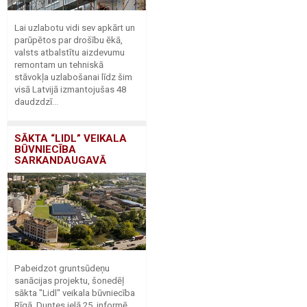
Lai uzlabotu vidi sev apkārt un
parūpētos par drošību ēkā,
valsts atbalstītu aizdevumu
remontam un tehniskā
stāvokļa uzlabošanai līdz šim
visā Latvijā izmantojušas 48
daudzdzī...
SĀKTA “LIDL” VEIKALA
BŪVNIECĪBA
SARKANDAUGAVĀ
Pabeidzot gruntsūdeņu
sanācijas projektu, šonedēļ
sākta "Lidl" veikala būvniecība
Rīgā, Duntes ielā 25, informē