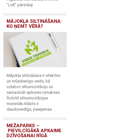
"Lidl" pārstāvji.
MĀJOKĻA SILTINĀŠANA:
KO ŅEMT VĒRĀ?
Mājokļa siltināšana ir efektīvs
un mūsdienīgs veids, kā
uzlabot siltumizolāciju un
samazināt apkures izmaksas.
Šobrīd siltumizolācijas
materiālu klāsts ir
daudzveidīgs, pieejamas ...
MEŽAPARKS –
PIEVILCĪGĀKĀ APKAIME
DZĪVOŠANAI RĪGĀ