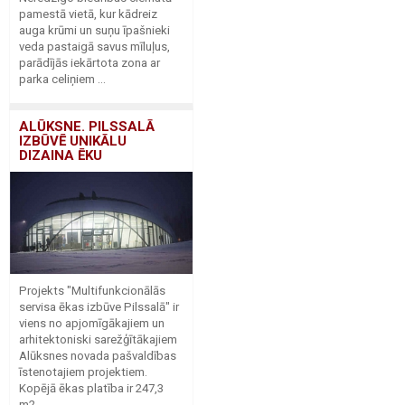
pamestā vietā, kur kādreiz
auga krūmi un suņu īpašnieki
veda pastaigā savus mīluļus,
parādījās iekārtota zona ar
parka celiņiem ...
ALŪKSNE. PILSSALĀ
IZBŪVĒ UNIKĀLU
DIZAINA ĒKU
Projekts "Multifunkcionālās
servisa ēkas izbūve Pilssalā" ir
viens no apjomīgākajiem un
arhitektoniski sarežģītākajiem
Alūksnes novada pašvaldības
īstenotajiem projektiem.
Kopējā ēkas platība ir 247,3
m2, ...