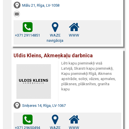
Mālu 21, Rīga, LV-1058
+371 29114851
WAZE
WWW
navigācija
Uldis Kleins, Akmeņkaļu darbnīca
Lēti kapu pieminekļi visā
Latvijā, Skaisti kapu pieminekļi,
Kapu pieminekļi Rīgā, Akmens
apstrāde, soliņi, vāzes, apmales,
plāksnes, plāksnītes, granīta
kapu
Sniķeres 14, Rīga, LV-1067
+371 29650494
WAZE
WWW