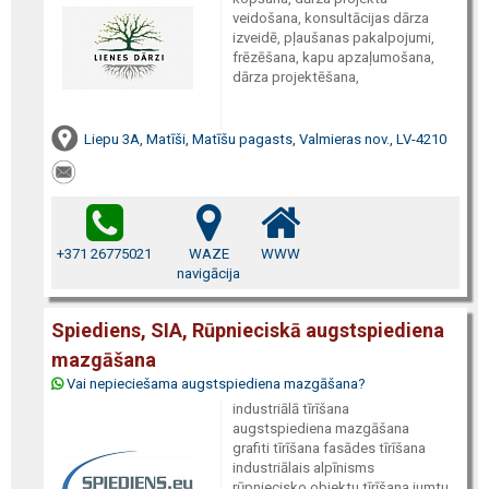
veidošana, konsultācijas dārza
izveidē, pļaušanas pakalpojumi,
frēzēšana, kapu apzaļumošana,
dārza projektēšana,
Liepu 3A, Matīši, Matīšu pagasts, Valmieras nov., LV-4210
+371 26775021
WAZE
WWW
navigācija
Spiediens, SIA, Rūpnieciskā augstspiediena
mazgāšana
Vai nepieciešama augstspiediena mazgāšana?
industriālā tīrīšana
augstspiediena mazgāšana
grafiti tīrīšana fasādes tīrīšana
industriālais alpīnisms
rūpniecisko objektu tīrīšana jumtu