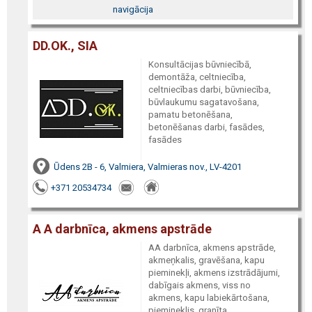
navigācija
DD.OK., SIA
Konsultācijas būvniecībā,
demontāža, celtniecība,
celtniecības darbi, būvniecība,
būvlaukumu sagatavošana,
pamatu betonēšana,
betonēšanas darbi, fasādes,
fasādes
Ūdens 2B - 6, Valmiera, Valmieras nov., LV-4201
+371 20534734
A A darbnīca, akmens apstrāde
AA darbnīca, akmens apstrāde,
akmeņkalis, gravēšana, kapu
pieminekļi, akmens izstrādājumi,
dabīgais akmens, viss no
akmens, kapu labiekārtošana,
piemineklis, granīta