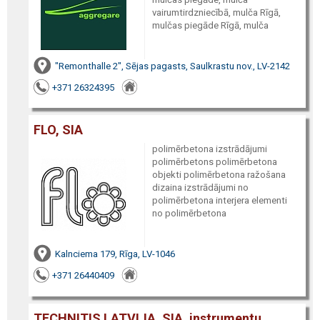
vairumtirdzniecībā, mulča Rīgā,
mulčas piegāde Rīgā, mulča
"Remonthalle 2", Sējas pagasts, Saulkrastu nov., LV-2142
+371 26324395
FLO, SIA
polimērbetona izstrādājumi
polimērbetons polimērbetona
objekti polimērbetona ražošana
dizaina izstrādājumi no
polimērbetona interjera elementi
no polimērbetona
Kalnciema 179, Rīga, LV-1046
+371 26440409
TECHNITIS LATVIJA, SIA, instrumentu