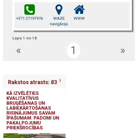
+371 27197976
WAZE
WWW
navigācija
Lapa 1 no 18
«
1
»
Rakstos atrasts: 83
KĀ IZVĒLĒTIES
KVALITATĪVUS
BRUĢĒŠANAS UN
LABIEKĀRTOŠANAS
RISINĀJUMUS SAVAM
ĪPAŠUMAM: PADOMI UN
PAKALPOJUMU
PRIEKŠROCĪBAS