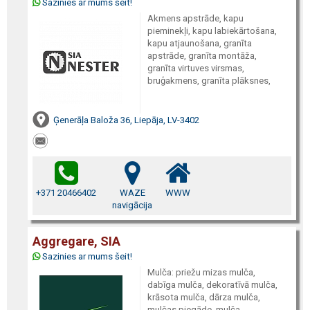
Sazinies ar mums šeit!
Akmens apstrāde, kapu
pieminekļi, kapu labiekārtošana,
kapu atjaunošana, granīta
apstrāde, granīta montāža,
granīta virtuves virsmas,
bruģakmens, granīta plāksnes,
Ģenerāļa Baloža 36, Liepāja, LV-3402
+371 20466402
WAZE
WWW
navigācija
Aggregare, SIA
Sazinies ar mums šeit!
Mulča: priežu mizas mulča,
dabīga mulča, dekoratīvā mulča,
krāsota mulča, dārza mulča,
mulčas piegāde, mulča