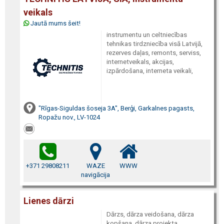
veikals
Jautā mums šeit!
instrumentu un celtniecības
tehnikas tirdzniecība visā Latvijā,
rezerves daļas, remonts, serviss,
internetveikals, akcijas,
izpārdošana, interneta veikali,
"Rīgas-Siguldas šoseja 3A", Berģi, Garkalnes pagasts,
Ropažu nov., LV-1024
+371 29808211
WAZE
WWW
navigācija
Lienes dārzi
Dārzs, dārza veidošana, dārza
kopšana, dārza projekta