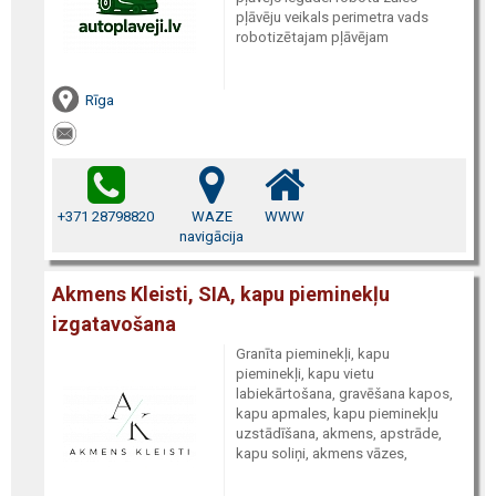
pļāvēju veikals perimetra vads
robotizētajam pļāvējam
Rīga
+371 28798820
WAZE
WWW
navigācija
Akmens Kleisti, SIA, kapu pieminekļu
izgatavošana
Granīta pieminekļi, kapu
pieminekļi, kapu vietu
labiekārtošana, gravēšana kapos,
kapu apmales, kapu pieminekļu
uzstādīšana, akmens, apstrāde,
kapu soliņi, akmens vāzes,