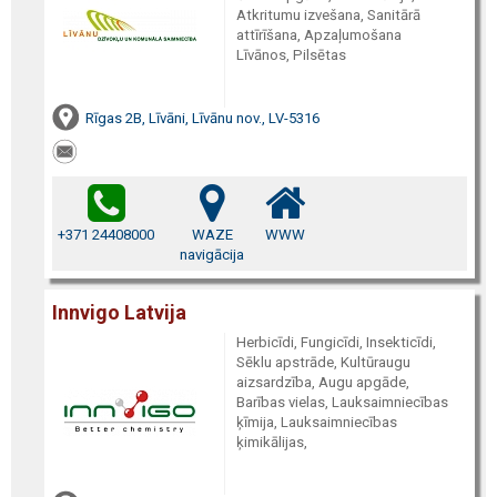
Atkritumu izvešana, Sanitārā
attīrīšana, Apzaļumošana
Līvānos, Pilsētas
Rīgas 2B, Līvāni, Līvānu nov., LV-5316
+371 24408000
WAZE
WWW
navigācija
Innvigo Latvija
Herbicīdi, Fungicīdi, Insekticīdi,
Sēklu apstrāde, Kultūraugu
aizsardzība, Augu apgāde,
Barības vielas, Lauksaimniecības
ķīmija, Lauksaimniecības
ķimikālijas,