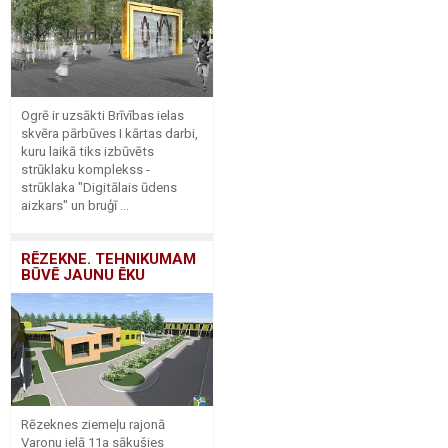
Ogrē ir uzsākti Brīvības ielas
skvēra pārbūves I kārtas darbi,
kuru laikā tiks izbūvēts
strūklaku komplekss -
strūklaka "Digitālais ūdens
aizkars" un bruģī ...
RĒZEKNE. TEHNIKUMAM
BŪVĒ JAUNU ĒKU
Rēzeknes ziemeļu rajonā
Varoņu ielā 11а sākušies