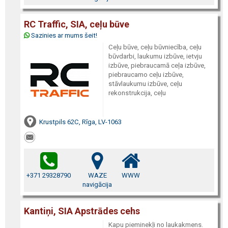
RC Traffic, SIA, ceļu būve
Sazinies ar mums šeit!
Ceļu būve, ceļu būvniecība, ceļu
būvdarbi, laukumu izbūve, ietvju
izbūve, piebraucamā ceļa izbūve,
piebraucamo ceļu izbūve,
stāvlaukumu izbūve, ceļu
rekonstrukcija, ceļu
Krustpils 62C, Rīga, LV-1063
+371 29328790
WAZE
WWW
navigācija
Kantiņi, SIA Apstrādes cehs
Kapu pieminekļi no laukakmens.