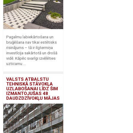
Pagalmu labiekārtošana un
bruģēšana nav tikai estētisks
risinājums – tā ir ilgtermiņa
investīcija sakārtotā un drošā
vidē. Kāpēc svarīgi izvēlēties
uzticamu ...
VALSTS ATBALSTU
TEHNISKĀ STĀVOKĻA
UZLABOŠANAI LĪDZ ŠIM
IZMANTOJUŠAS 48
DAUDZDZĪVOKĻU MĀJAS