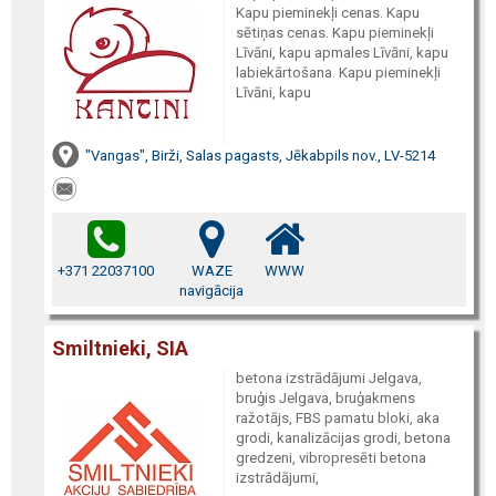
Kapu pieminekļi cenas. Kapu
sētiņas cenas. Kapu pieminekļi
Līvāni, kapu apmales Līvāni, kapu
labiekārtošana. Kapu pieminekļi
Līvāni, kapu
"Vangas", Birži, Salas pagasts, Jēkabpils nov., LV-5214
+371 22037100
WAZE
WWW
navigācija
Smiltnieki, SIA
betona izstrādājumi Jelgava,
bruģis Jelgava, bruģakmens
ražotājs, FBS pamatu bloki, aka
grodi, kanalizācijas grodi, betona
gredzeni, vibropresēti betona
izstrādājumi,