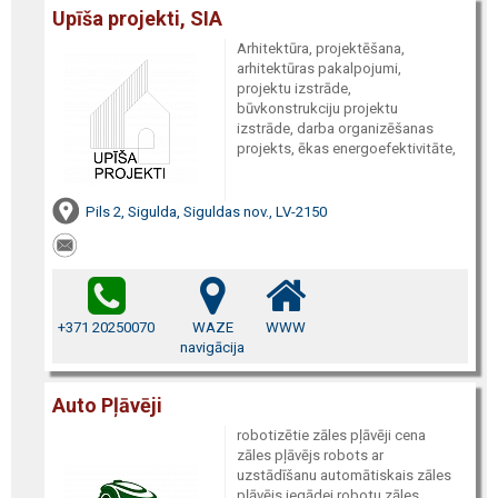
Upīša projekti, SIA
Arhitektūra, projektēšana,
arhitektūras pakalpojumi,
projektu izstrāde,
būvkonstrukciju projektu
izstrāde, darba organizēšanas
projekts, ēkas energoefektivitāte,
Pils 2, Sigulda, Siguldas nov., LV-2150
+371 20250070
WAZE
WWW
navigācija
Auto Pļāvēji
robotizētie zāles pļāvēji cena
zāles pļāvējs robots ar
uzstādīšanu automātiskais zāles
pļāvējs iegādei robotu zāles