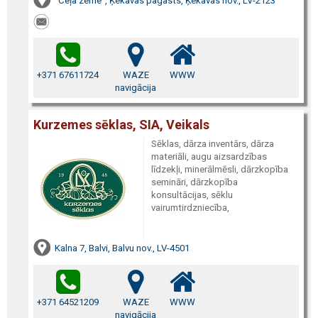
"Ceļa zeme", Ķekavas pagasts, Ķekavas nov., LV-2123
+371 67611724
WAZE
WWW
navigācija
Kurzemes sēklas, SIA, Veikals
Sēklas, dārza inventārs, dārza
materiāli, augu aizsardzības
līdzekļi, minerālmēsli, dārzkopība
semināri, dārzkopība
konsultācijas, sēklu
vairumtirdzniecība,
Kalna 7, Balvi, Balvu nov., LV-4501
+371 64521209
WAZE
WWW
navigācija