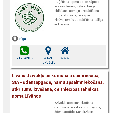
Bruģēšana, apmales, pakāpieni,
terases, lieveņi, zālājs, bruģa
ieklāšana, apmaļu uzstādīšana,
bruģa labošana, pakāpienu
izbūve, terašu uzstādīšana, zālāja
ierīkošana,
Rīga
+371 29428325
WAZE
WWW
navigācija
Līvānu dzīvokļu un komunālā saimniecība,
SIA - ūdensapgāde, namu apsaimniekošana,
atkritumu izvešana, celtniecības tehnikas
noma Līvānos
Dzīvokļu apsaimniekošana,
Komunālie pakalpojumi Līvānos,
Ūdensapgāde, Kanalizācija,