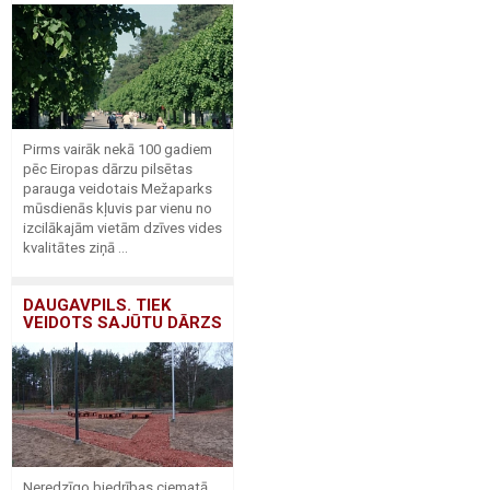
Pirms vairāk nekā 100 gadiem
pēc Eiropas dārzu pilsētas
parauga veidotais Mežaparks
mūsdienās kļuvis par vienu no
izcilākajām vietām dzīves vides
kvalitātes ziņā ...
DAUGAVPILS. TIEK
VEIDOTS SAJŪTU DĀRZS
Neredzīgo biedrības ciematā