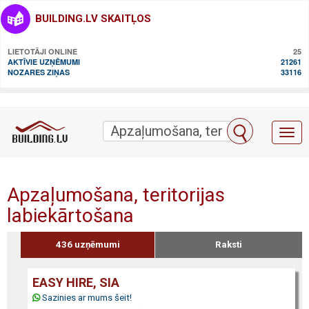
BUILDING.LV SKAITĻOS
LIETOTĀJI ONLINE
25
AKTĪVIE UZŅĒMUMI
21261
NOZARES ZIŅAS
33116
Toggl
naviga
Apzaļumošana, teritorijas
labiekārtošana
436 uzņēmumi
Raksti
EASY HIRE, SIA
Sazinies ar mums šeit!