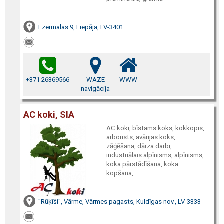
Ezermalas 9, Liepāja, LV-3401
+371 26369566
WAZE
WWW
navigācija
AC koki, SIA
AC koki, bīstams koks, kokkopis,
arborists, avārijas koks,
zāģēšana, dārza darbi,
industriālais alpīnisms, alpīnisms,
koka pārstādīšana, koka
kopšana,
"Rūķīši", Vārme, Vārmes pagasts, Kuldīgas nov., LV-3333