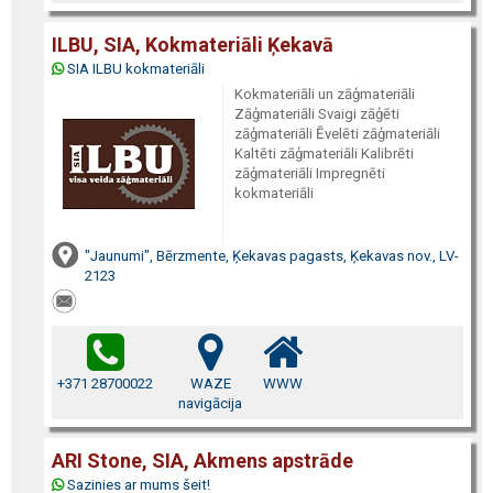
ILBU, SIA, Kokmateriāli Ķekavā
SIA ILBU kokmateriāli
Kokmateriāli un zāģmateriāli
Zāģmateriāli Svaigi zāģēti
zāģmateriāli Ēvelēti zāģmateriāli
Kaltēti zāģmateriāli Kalibrēti
zāģmateriāli Impregnēti
kokmateriāli
"Jaunumi", Bērzmente, Ķekavas pagasts, Ķekavas nov., LV-
2123
+371 28700022
WAZE
WWW
navigācija
ARI Stone, SIA, Akmens apstrāde
Sazinies ar mums šeit!