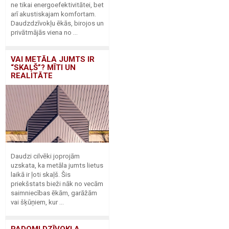
ne tikai energoefektivitātei, bet
arī akustiskajam komfortam.
Daudzdzīvokļu ēkās, birojos un
privātmājās viena no ...
VAI METĀLA JUMTS IR
“SKAĻŠ”? MĪTI UN
REALITĀTE
Daudzi cilvēki joprojām
uzskata, ka metāla jumts lietus
laikā ir ļoti skaļš. Šis
priekšstats bieži nāk no vecām
saimniecības ēkām, garāžām
vai šķūņiem, kur ...