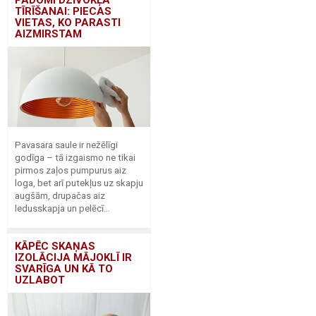
PADOMI DZĪVOKĻA
TĪRĪŠANAI: PIECAS
VIETAS, KO PARASTI
AIZMIRSTAM
Pavasara saule ir nežēlīgi
godīga – tā izgaismo ne tikai
pirmos zaļos pumpurus aiz
loga, bet arī putekļus uz skapju
augšām, drupačas aiz
ledusskapja un pelēcī...
KĀPĒC SKAŅAS
IZOLĀCIJA MĀJOKLĪ IR
SVARĪGA UN KĀ TO
UZLABOT