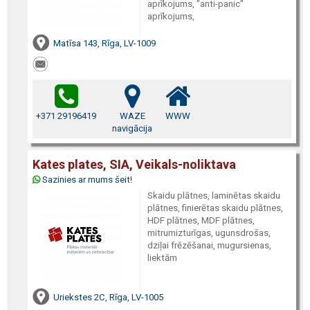
aprīkojums, "anti-panic"
aprīkojums,
Matīsa 143, Rīga, LV-1009
+371 29196419
WAZE
WWW
navigācija
Kates plates, SIA, Veikals-noliktava
Sazinies ar mums šeit!
Skaidu plātnes, laminētas skaidu
plātnes, finierētas skaidu plātnes,
HDF plātnes, MDF plātnes,
mitrumizturīgas, ugunsdrošas,
dziļai frēzēšanai, mugursienas,
liektām
Uriekstes 2C, Rīga, LV-1005