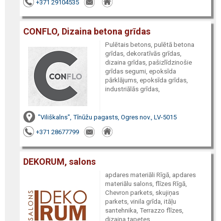
+371 29104535
CONFLO, Dizaina betona grīdas
Pulētais betons, pulētā betona
grīdas, dekoratīvās grīdas,
dizaina grīdas, pašizlīdzinošie
grīdas segumi, epoksīda
pārklājums, epoksīda grīdas,
industriālās grīdas,
"Viliškalns", Tīnūžu pagasts, Ogres nov., LV-5015
+371 28677799
DEKORUM, salons
apdares materiāli Rīgā, apdares
materiālu salons, flīzes Rīgā,
Chevron parkets, skujiņas
parkets, vinila grīda, itāļu
santehnika, Terrazzo flīzes,
dizaina tapetes,