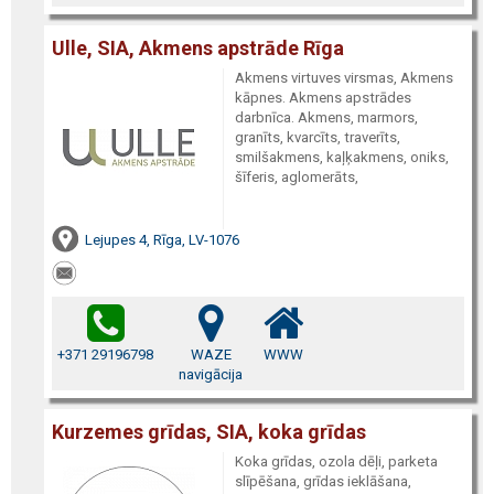
Ulle, SIA, Akmens apstrāde Rīga
Akmens virtuves virsmas, Akmens
kāpnes. Akmens apstrādes
darbnīca. Akmens, marmors,
granīts, kvarcīts, traverīts,
smilšakmens, kaļķakmens, oniks,
šīferis, aglomerāts,
Lejupes 4, Rīga, LV-1076
+371 29196798
WAZE
WWW
navigācija
Kurzemes grīdas, SIA, koka grīdas
Koka grīdas, ozola dēļi, parketa
slīpēšana, grīdas ieklāšana,