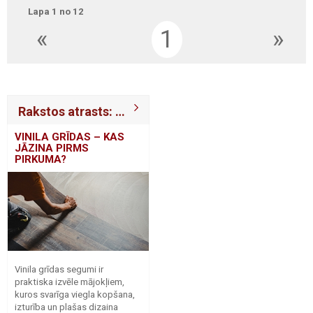
Lapa 1 no 12
«
1
»
Rakstos atrasts: 567
VINILA GRĪDAS – KAS
JĀZINA PIRMS
PIRKUMA?
Vinila grīdas segumi ir
praktiska izvēle mājokļiem,
kuros svarīga viegla kopšana,
izturība un plašas dizaina