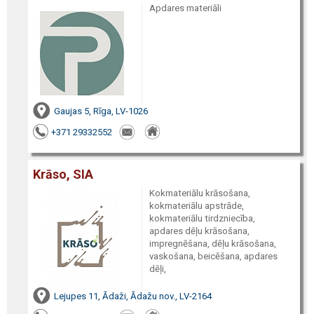
Apdares materiāli
Gaujas 5, Rīga, LV-1026
+371 29332552
Krāso, SIA
Kokmateriālu krāsošana,
kokmateriālu apstrāde,
kokmateriālu tirdzniecība,
apdares dēļu krāsošana,
impregnēšana, dēļu krāsošana,
vaskošana, beicēšana, apdares
dēļi,
Lejupes 11, Ādaži, Ādažu nov., LV-2164