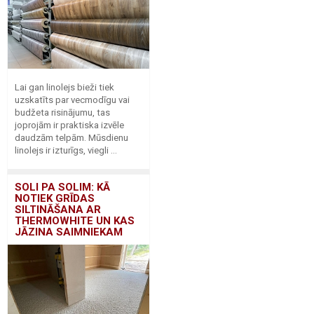
Lai gan linolejs bieži tiek
uzskatīts par vecmodīgu vai
budžeta risinājumu, tas
joprojām ir praktiska izvēle
daudzām telpām. Mūsdienu
linolejs ir izturīgs, viegli ...
SOLI PA SOLIM: KĀ
NOTIEK GRĪDAS
SILTINĀŠANA AR
THERMOWHITE UN KAS
JĀZINA SAIMNIEKAM