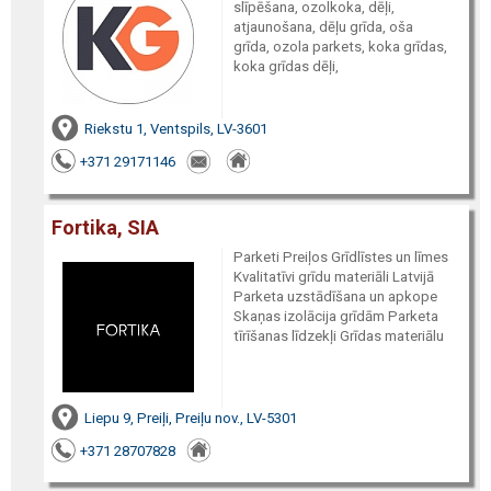
slīpēšana, ozolkoka, dēļi,
atjaunošana, dēļu grīda, oša
grīda, ozola parkets, koka grīdas,
koka grīdas dēļi,
Riekstu 1, Ventspils, LV-3601
+371 29171146
Fortika, SIA
Parketi Preiļos Grīdlīstes un līmes
Kvalitatīvi grīdu materiāli Latvijā
Parketa uzstādīšana un apkope
Skaņas izolācija grīdām Parketa
tīrīšanas līdzekļi Grīdas materiālu
Liepu 9, Preiļi, Preiļu nov., LV-5301
+371 28707828