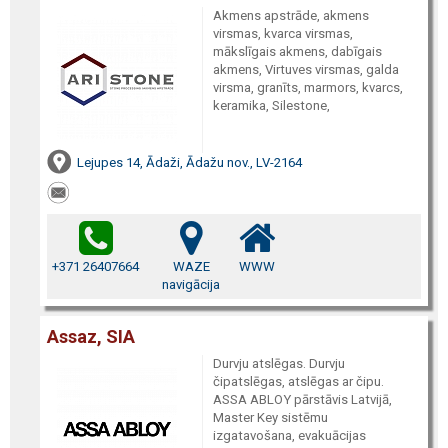
Akmens apstrāde, akmens
virsmas, kvarca virsmas,
mākslīgais akmens, dabīgais
akmens, Virtuves virsmas, galda
virsma, granīts, marmors, kvarcs,
keramika, Silestone,
Lejupes 14, Ādaži, Ādažu nov., LV-2164
+371 26407664
WAZE
WWW
navigācija
Assaz, SIA
Durvju atslēgas. Durvju
čipatslēgas, atslēgas ar čipu.
ASSA ABLOY pārstāvis Latvijā,
Master Key sistēmu
izgatavošana, evakuācijas