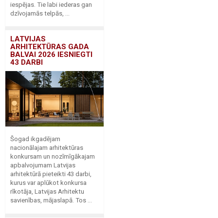
iespējas. Tie labi iederas gan
dzīvojamās telpās, ...
LATVIJAS
ARHITEKTŪRAS GADA
BALVAI 2026 IESNIEGTI
43 DARBI
Šogad ikgadējam
nacionālajam arhitektūras
konkursam un nozīmīgākajam
apbalvojumam Latvijas
arhitektūrā pieteikti 43 darbi,
kurus var aplūkot konkursa
rīkotāja, Latvijas Arhitektu
savienības, mājaslapā. Tos ...