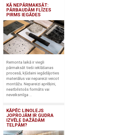
KĀ NEPĀRMAKSĀT:
PĀRBAUDĀM FLĪZES
PIRMS IEGĀDES
Remonta laikā ir viegli
pārmaksāt tieši ieklāšanas
procesā, kļūdaini iegādājoties
materiālus vai nepareizi veicot
montāžu. Nepareizi aprēķini,
neatbilstošs formāts vai
neveiksmīga ...
KĀPĒC LINOLEJS
JOPROJĀM IR GUDRA
IZVĒLE DAŽĀDĀM
TELPĀM?