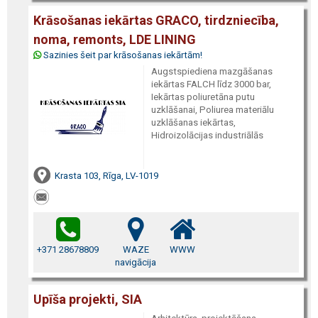
Krāsošanas iekārtas GRACO, tirdzniecība,
noma, remonts, LDE LINING
Sazinies šeit par krāsošanas iekārtām!
Augstspiediena mazgāšanas
iekārtas FALCH līdz 3000 bar,
Iekārtas poliuretāna putu
uzklāšanai, Poliurea materiālu
uzklāšanas iekārtas,
Hidroizolācijas industriālās
Krasta 103, Rīga, LV-1019
+371 28678809
WAZE
WWW
navigācija
Upīša projekti, SIA