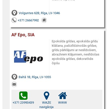
Volguntes 62B, Rīga, LV-1046
+371 26667992
AF Epo, SIA
Epoksīda grīdas, epoksīda grīdu
klāšana, pašizlīdzinošās grīdas,
grīdu pārklājumi ar neslīdošiem,
abrazīviem klājumiem, neslīdošas
epoksīda grīdas, dekoratīvās
čipšu
Baltā 1B, Rīga, LV-1055
+371 23993439
WAZE
WWW
navigācija