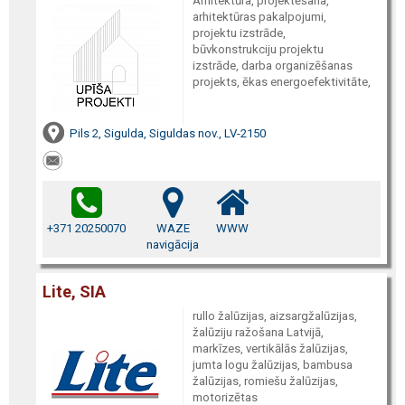
Arhitektūra, projektēšana,
arhitektūras pakalpojumi,
projektu izstrāde,
būvkonstrukciju projektu
izstrāde, darba organizēšanas
projekts, ēkas energoefektivitāte,
Pils 2, Sigulda, Siguldas nov., LV-2150
+371 20250070
WAZE
WWW
navigācija
Lite, SIA
rullo žalūzijas, aizsargžalūzijas,
žalūziju ražošana Latvijā,
markīzes, vertikālās žalūzijas,
jumta logu žalūzijas, bambusa
žalūzijas, romiešu žalūzijas,
motorizētas