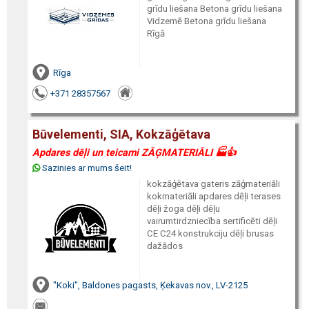
grīdu liešana Betona grīdu liešana
Vidzemē Betona grīdu liešana
Rīgā
Rīga
+371 28357567
Būvelementi, SIA, Kokzāģētava
Apdares dēļi un teicami ZĀĢMATERIĀLI 🏭👍
Sazinies ar mums šeit!
kokzāģētava gateris zāģmateriāli
kokmateriāli apdares dēļi terases
dēļi žoga dēļi dēļu
vairumtirdzniecība sertificēti dēļi
CE C24 konstrukciju dēļi brusas
dažādos
"Koki", Baldones pagasts, Ķekavas nov., LV-2125