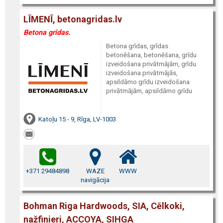
LĪMENĪ, betonagridas.lv
Betona grīdas.
Betona grīdas, grīdas
betonēšana, betonēšana, grīdu
izveidošana privātmājām, grīdu
izveidošana privātmājās,
apsildāmo grīdu izveidošana
privātmājām, apsildāmo grīdu
Katoļu 15 - 9, Rīga, LV-1003
+371 29484898
WAZE
WWW
navigācija
Bohman Riga Hardwoods, SIA, Cēlkoki,
nažfinieri, ACCOYA, SIHGA