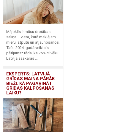
Mājoklis ir mūsu drošības
saliņa – vieta, kurā meklējam
mieru, atpūtu un atjaunošanos.
Taču 2024. gadā veiktais
pētījums* rāda, ka 75% cilvēku
Latvijā saskaras ...
EKSPERTS: LATVIJĀ
GRĪDAS MAINA PĀRĀK
BIEŽI. KĀ PAGARINĀT
GRĪDAS KALPOŠANAS
LAIKU?