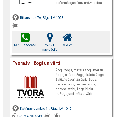
deformācijas līstu tirdzniecība,
Rītausmas 7A, Rīga, LV-1058
+371 26622663
WAZE
WWW
navigācija
Tvora.lv - žogi un vārti
Žogi, žogs, metāla žogi, metāla
žogs, skārda žogi, skārda žogs,
žalūziju žogi, žalūziju žogs,
betona žogi, betona žogs,
betona stabi, žoga bloki,
nožogojumi, sētas, vārti,
Katrīnas dambis 14, Rīga, LV-1045
+371 67881043