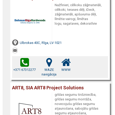
Nažfinieri, cēlkoku zāģmateriāli,
cēlkoki, terases dēļi, iDeck,
zāģmateriāli, apšuvuma dēļi,
līmētie vairogi, līmētas
logu, sagataves, dekoratīvie
Ulbrokas 40C, Rīga, LV-1021
+371 67312277
WAZE
WWW
navigācija
ART8, SIA ART8 Project Solutions
grīdas segumu tirdzniecība,
grīdas segumu montāža,
novecojušu grīdas segumu
atjaunošana, sabojātu grīdas
segumu atjaunošana,