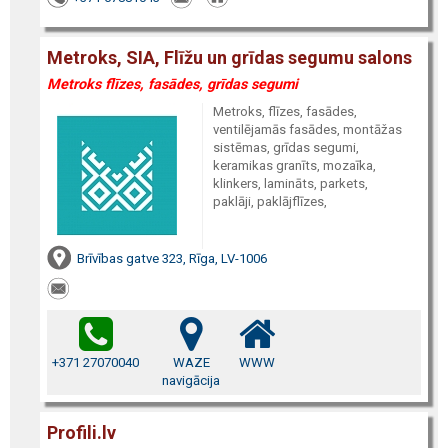
Metroks, SIA, Flīžu un grīdas segumu salons
Metroks flīzes, fasādes, grīdas segumi
Metroks, flīzes, fasādes,
ventilējamās fasādes, montāžas
sistēmas, grīdas segumi,
keramikas granīts, mozaīka,
klinkers, lamināts, parkets,
paklāji, paklājflīzes,
Brīvības gatve 323, Rīga, LV-1006
+371 27070040
WAZE
WWW
navigācija
Profili.lv