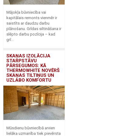
Mājokļa būvniecība vai
kapitālais remonts vienmēr ir
saistīts ar daudzu darbu
plānošanu. Grīdas siltināšana ir
slēpto darbu pozīcija – kad
grī...
SKAŅAS IZOLĀCIJA
STARPSTĀVU
PĀRSEGUMOS: KĀ
THERMOWHITE NOVĒRŠ
SKAŅAS TILTIŅUS UN
UZLABO KOMFORTU
Mūsdienu būvniecībā arvien
lielāka uzmanība tiek pievērsta