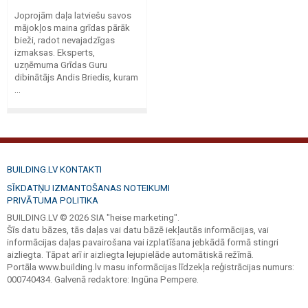
Joprojām daļa latviešu savos
mājokļos maina grīdas pārāk
bieži, radot nevajadzīgas
izmaksas. Eksperts,
uzņēmuma Grīdas Guru
dibinātājs Andis Briedis, kuram
...
BUILDING.LV KONTAKTI
SĪKDATŅU IZMANTOŠANAS NOTEIKUMI
PRIVĀTUMA POLITIKA
BUILDING.LV © 2026 SIA "heise marketing".
Šīs datu bāzes, tās daļas vai datu bāzē iekļautās informācijas, vai
informācijas daļas pavairošana vai izplatīšana jebkādā formā stingri
aizliegta. Tāpat arī ir aizliegta lejupielāde automātiskā režīmā.
Portāla www.building.lv masu informācijas līdzekļa reģistrācijas numurs:
000740434. Galvenā redaktore: Ingūna Pempere.