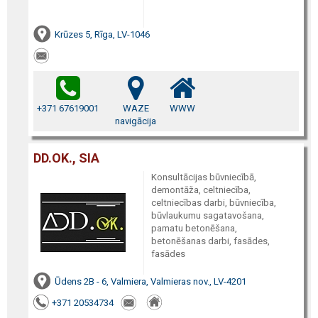
Krūzes 5, Rīga, LV-1046
+371 67619001
WAZE
WWW
navigācija
DD.OK., SIA
Konsultācijas būvniecībā,
demontāža, celtniecība,
celtniecības darbi, būvniecība,
būvlaukumu sagatavošana,
pamatu betonēšana,
betonēšanas darbi, fasādes,
fasādes
Ūdens 2B - 6, Valmiera, Valmieras nov., LV-4201
+371 20534734