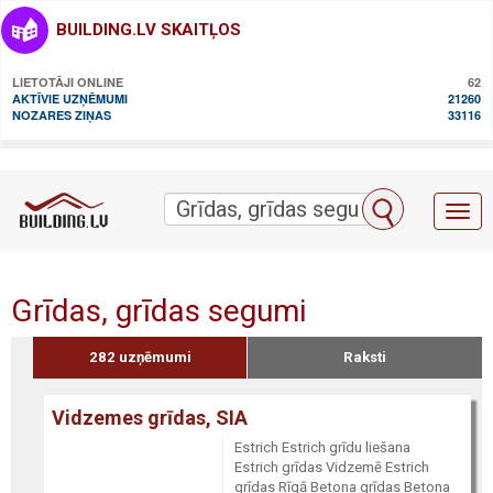
BUILDING.LV SKAITĻOS
LIETOTĀJI ONLINE
62
AKTĪVIE UZŅĒMUMI
21260
NOZARES ZIŅAS
33116
Toggl
naviga
Grīdas, grīdas segumi
282 uzņēmumi
Raksti
Vidzemes grīdas, SIA
Estrich Estrich grīdu liešana
Estrich grīdas Vidzemē Estrich
grīdas Rīgā Betona grīdas Betona