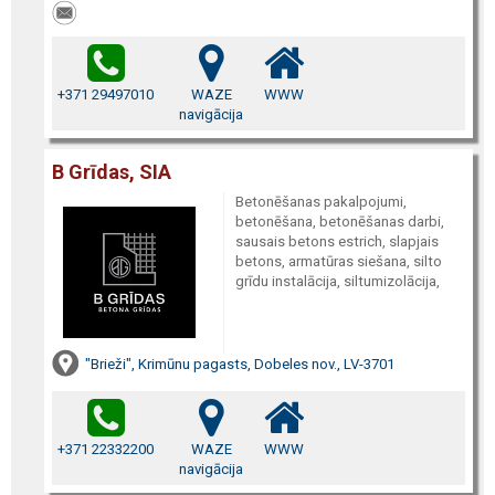
+371 29497010
WAZE
WWW
navigācija
B Grīdas, SIA
Betonēšanas pakalpojumi,
betonēšana, betonēšanas darbi,
sausais betons estrich, slapjais
betons, armatūras siešana, silto
grīdu instalācija, siltumizolācija,
"Brieži", Krimūnu pagasts, Dobeles nov., LV-3701
+371 22332200
WAZE
WWW
navigācija