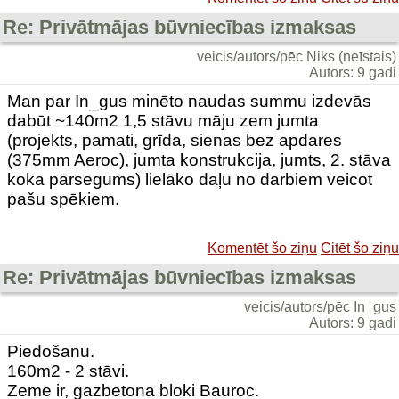
Re: Privātmājas būvniecības izmaksas
veicis/autors/pēc Niks (neīstais)
Autors: 9 gadi
Man par In_gus minēto naudas summu izdevās
dabūt ~140m2 1,5 stāvu māju zem jumta
(projekts, pamati, grīda, sienas bez apdares
(375mm Aeroc), jumta konstrukcija, jumts, 2. stāva
koka pārsegums) lielāko daļu no darbiem veicot
pašu spēkiem.
Komentēt šo ziņu
Citēt šo ziņu
Re: Privātmājas būvniecības izmaksas
veicis/autors/pēc In_gus
Autors: 9 gadi
Piedošanu.
160m2 - 2 stāvi.
Zeme ir, gazbetona bloki Bauroc.