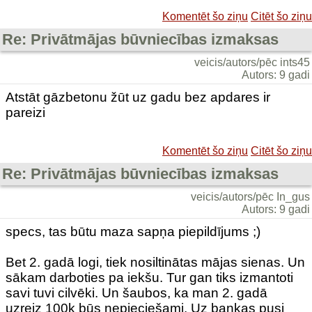
Komentēt šo ziņu
Citēt šo ziņu
Re: Privātmājas būvniecības izmaksas
veicis/autors/pēc ints45
Autors: 9 gadi
Atstāt gāzbetonu žūt uz gadu bez apdares ir
pareizi
Komentēt šo ziņu
Citēt šo ziņu
Re: Privātmājas būvniecības izmaksas
veicis/autors/pēc In_gus
Autors: 9 gadi
specs, tas būtu maza sapņa piepildījums ;)
Bet 2. gadā logi, tiek nosiltinātas mājas sienas. Un
sākam darboties pa iekšu. Tur gan tiks izmantoti
savi tuvi cilvēki. Un šaubos, ka man 2. gadā
uzreiz 100k būs nepieciešami. Uz bankas pusi