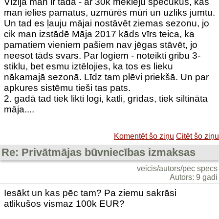
Vīzija man ir tāda - ar 30k meklēju spečukus, kas
man ielies pamatus, uzmūrēs mūri un uzliks jumtu.
Un tad es ļauju mājai nostāvēt ziemas sezonu, jo
cik man izstādē Māja 2017 kāds vīrs teica, ka
pamatiem vieniem pašiem nav jēgas stāvēt, jo
neesot tāds svars. Par logiem - noteikti gribu 3-
stiklu, bet esmu iztēlojies, ka tos es lieku
nākamajā sezonā. Līdz tam plēvi priekšā. Un par
apkures sistēmu tieši tas pats.
2. gadā tad tiek likti logi, katli, grīdas, tiek siltināta
māja....
Komentēt šo ziņu
Citēt šo ziņu
Re: Privātmājas būvniecības izmaksas
veicis/autors/pēc specs
Autors: 9 gadi
Iesākt un kas pēc tam? Pa ziemu sakrāsi
atlikušos vismaz 100k EUR?