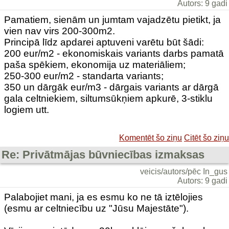
Autors: 9 gadi
Pamatiem, sienām un jumtam vajadzētu pietikt, ja
vien nav virs 200-300m2.
Principā līdz apdarei aptuveni varētu būt šādi:
200 eur/m2 - ekonomiskais variants darbs pamatā
paša spēkiem, ekonomija uz materiāliem;
250-300 eur/m2 - standarta variants;
350 un dārgāk eur/m3 - dārgais variants ar dārgā
gala celtniekiem, siltumsūkņiem apkurē, 3-stiklu
logiem utt.
Komentēt šo ziņu
Citēt šo ziņu
Re: Privātmājas būvniecības izmaksas
veicis/autors/pēc In_gus
Autors: 9 gadi
Palabojiet mani, ja es esmu ko ne tā iztēlojies
(esmu ar celtniecību uz "Jūsu Majestāte").