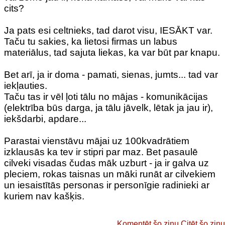
cits?
Ja pats esi celtnieks, tad darot visu, IESĀKT var.
Taču tu sakies, ka lietosi firmas un labus
materiālus, tad sajuta liekas, ka var būt par knapu.
Bet arī, ja ir doma - pamati, sienas, jumts... tad var
iekļauties.
Taču tas ir vēl ļoti tālu no mājas - komunikācijas
(elektrība būs darga, ja tālu jāvelk, lētak ja jau ir),
iekšdarbi, apdare...
Parastai vienstāvu mājai uz 100kvadrātiem
izklausās ka tev ir stipri par maz. Bet pasaulē
cilveki visadas čudas māk uzburt - ja ir galva uz
pleciem, rokas taisnas un māki runāt ar cilvekiem
un iesaistītās personas ir personīgie radinieki ar
kuriem nav kašķis.
Komentēt šo ziņu
Citēt šo ziņu