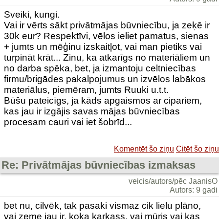
Sveiki, kungi.
Vai ir vērts sākt privātmājas būvniecību, ja zeķē ir
30k eur? Respektīvi, vēlos ieliet pamatus, sienas
+ jumts un mēģinu izskaitļot, vai man pietiks vai
turpināt krāt... Zinu, ka atkarīgs no materiāliem un
no darba spēka, bet, ja izmantoju celtniecības
firmu/brigādes pakalpojumus un izvēlos labākos
materiālus, piemēram, jumts Ruuki u.t.t.
Būšu pateicīgs, ja kāds apgaismos ar cipariem,
kas jau ir izgājis savas mājas būvniecības
procesam cauri vai iet šobrīd...
Komentēt šo ziņu
Citēt šo ziņu
Re: Privātmājas būvniecības izmaksas
veicis/autors/pēc JaanisO
Autors: 9 gadi
bet nu, cilvēk, tak pasaki vismaz cik lielu plāno,
vai zeme jau ir, koka karkass, vai mūris vai kas