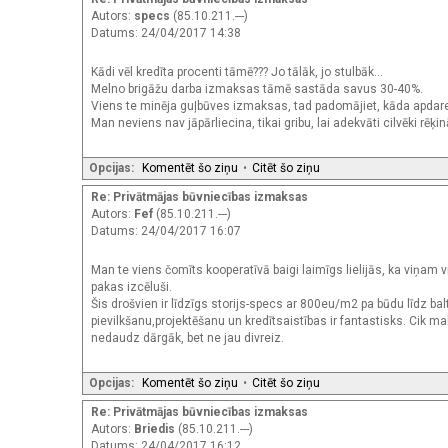
Autors:
specs
(85.10.211.---)
Datums: 24/04/2017 14:38
Kādi vēl kredīta procenti tāmē??? Jo tālāk, jo stulbāk...
Melno brigāžu darba izmaksas tāmē sastāda savus 30-40%.
Viens te minēja guļbūves izmaksas, tad padomājiet, kāda apdare
Man neviens nav jāpārliecina, tikai gribu, lai adekvāti cilvēki rēķinā
Opcijas:
Komentēt šo ziņu
•
Citēt šo ziņu
Re: Privātmājas būvniecības izmaksas
Autors:
Fef
(85.10.211.---)
Datums: 24/04/2017 16:07
Man te viens čomīts kooperatīvā baigi laimīgs lielijās, ka viņam
pakas izcēluši.
Šis drošvien ir līdzīgs storijs-specs ar 800eu/m2 pa būdu līdz bal
pievilkšanu,projektēšanu un kredītsaistības ir fantastisks. Cik 
nedaudz dārgāk, bet ne jau divreiz.
Opcijas:
Komentēt šo ziņu
•
Citēt šo ziņu
Re: Privātmājas būvniecības izmaksas
Autors:
Briedis
(85.10.211.---)
Datums: 24/04/2017 16:12