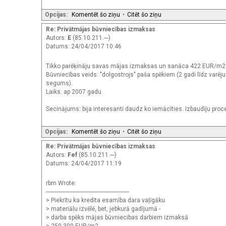
Opcijas:
Komentēt šo ziņu
•
Citēt šo ziņu
Re: Privātmājas būvniecības izmaksas
Autors:
E
(85.10.211.---)
Datums: 24/04/2017 10:46
Tikko parēķināju savas mājas izmaksas un sanāca 422 EUR/m2 
Būvniecības veids: "dolgostrojs" paša spēkiem (2 gadi līdz varēj
segums).
Laiks: ap 2007 gadu.
Secinājums: bija interesanti daudz ko iemācīties. Izbaudīju proce
Opcijas:
Komentēt šo ziņu
•
Citēt šo ziņu
Re: Privātmājas būvniecības izmaksas
Autors:
Fef
(85.10.211.---)
Datums: 24/04/2017 11:19
rbm Wrote:
-------------------------------------------------------
> Piekrītu ka kredīta esamība dara vaļīgāku
> materiālu izvēlē, bet, jebkurā gadījumā -
> darba spēks mājas būvniecibas darbiem izmaksā
> 250-300 EUR/m2