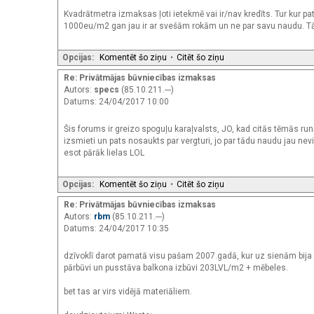
Kvadrātmetra izmaksas ļoti ietekmē vai ir/nav kredīts. Tur kur pa
1000eu/m2 gan jau ir ar svešām rokām un ne par savu naudu. Tāpē
Opcijas:
Komentēt šo ziņu
•
Citēt šo ziņu
Re: Privātmājas būvniecības izmaksas
Autors:
specs
(85.10.211.---)
Datums: 24/04/2017 10:00
Šis forums ir greizo spoguļu karaļvalsts, JO, kad citās tēmās run
izsmieti un pats nosaukts par vergturi, jo par tādu naudu jau ne
esot pārāk lielas LOL
Opcijas:
Komentēt šo ziņu
•
Citēt šo ziņu
Re: Privātmājas būvniecības izmaksas
Autors:
rbm
(85.10.211.---)
Datums: 24/04/2017 10:35
dzīvoklī darot pamatā visu pašam 2007.gadā, kur uz sienām bija neš
pārbūvi un pusstāva balkona izbūvi 203LVL/m2 + mēbeles.
bet tas ar virs vidējā materiāliem.