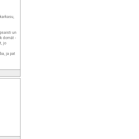
 karkasu,
apsaisti un
āk domāt -
, jo
ba, ja pat