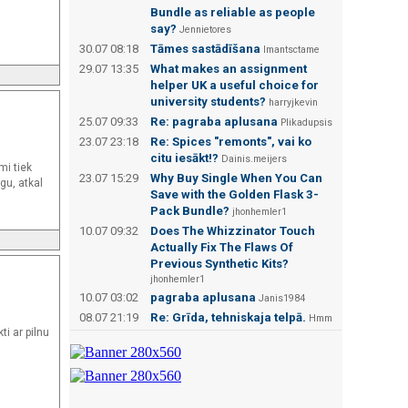
Bundle as reliable as people
say?
Jennietores
30.07 08:18
Tāmes sastādīšana
Imantsctame
29.07 13:35
What makes an assignment
helper UK a useful choice for
university students?
harryjkevin
25.07 09:33
Re: pagraba aplusana
Plikadupsis
23.07 23:18
Re: Spices "remonts", vai ko
citu iesākt!?
Dainis.meijers
mi tiek
23.07 15:29
Why Buy Single When You Can
gu, atkal
Save with the Golden Flask 3-
Pack Bundle?
jhonhemler1
10.07 09:32
Does The Whizzinator Touch
Actually Fix The Flaws Of
Previous Synthetic Kits?
jhonhemler1
10.07 03:02
pagraba aplusana
Janis1984
08.07 21:19
Re: Grīda, tehniskaja telpā.
Hmm
ti ar pilnu