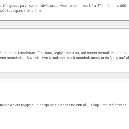
ts trīs gadus pa vakariem būvē parasti viss notiekas bez krīta. Tās mājas pa 800-
c tas cipars ir tik drūms..
ā par darbu izmaksām - flīzešana, reģipša darbi utt, tad manis nosauktie izcenoju
viens nestrādās... Savukārt kvm izmaksas, kas ir sasniedzamas ar šo "vergtura" al
paktelēts reģipsis un nebija ne elektrības ne citu tīklu, tikapkures radiatori salik