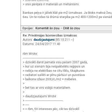
> viss pārējais ir materiāli un mehānismi.
Bankas peļņa ir jāliek klāt pie m2 izmaksas. Ja bloks maksā 2eu, 
6eu. Un te rodas tā drūmā starpība pa m2 400-1200m2 pa vienādu
Opcijas:
Komentēt šo ziņu
•
Citēt šo ziņu
Re: Privātmājas būvniecības izmaksas
Autors:
daudzjautajumi
(85.10.211.---)
Datums: 24/04/2017 11:40
rbm Wrote:
-------------------------------------------------------
> dzīvoklī darot pamatā visu pašam 2007.gadā,
> kur uz sienām bija nešpaktelēts reģipsis un
> nebija ne elektrības ne citu tīklu, tikapkures
> radiatori salikti ar pilnu pārbūvi un pusstāva
> balkona izbūvi 203LVL/m2 + mēbeles.
>
> bet tas ar virs vidējā materiāliem.
>
> daudzjautajumi Wrote:
> --------------------------------------------------
> -----
> > rbm, tīri intereses pēc, cik tev dzīvoklī