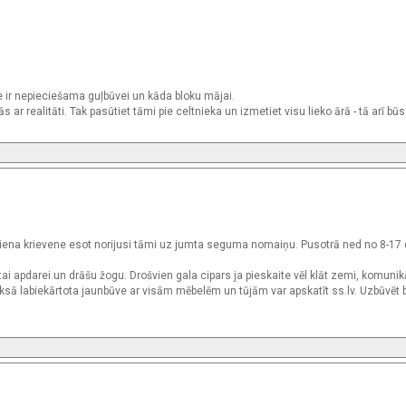
 ir nepieciešama guļbūvei un kāda bloku mājai.
s ar realitāti. Tak pasūtiet tāmi pie celtnieka un izmetiet visu lieko ārā - tā arī būs
 viena krievene esot norijusi tāmi uz jumta seguma nomaiņu. Pusotrā ned no 8-17 
tai apdarei un drāšu žogu. Drošvien gala cipars ja pieskaite vēl klāt zemi, komunik
maksā labiekārtota jaunbūve ar visām mēbelēm un tūjām var apskatīt ss.lv. Uzbūvēt 