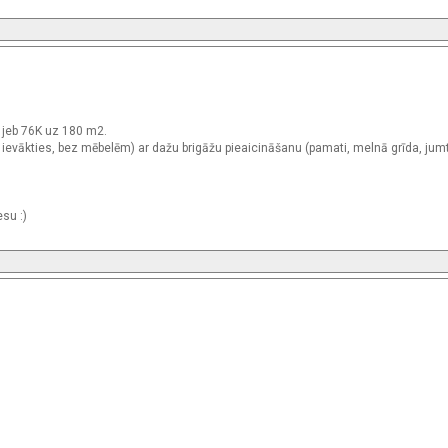
jeb 76K uz 180 m2.
u ievākties, bez mēbelēm) ar dažu brigāžu pieaicināšanu (pamati, melnā grīda, jum
su :)