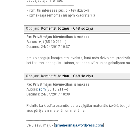
daudzjautajumi Wrote:
-------------------------------------------------------
> rbm, tīri intereses pēc, cik tev dzīvoklī
> izmaksāja remonts? nu apm kvadrātā ? :)
Opcijas:
Komentēt šo ziņu
•
Citēt šo ziņu
Re: Privātmājas būvniecības izmaksas
Autors:
v_t
(85.10.211.---)
Datums: 24/04/2017 10:37
greizo spoguļu karaļvalsts ir valsts, kurā mēs dzīvojam. precīzāk sa
bet forums ir spogulis - taisns, bet sadauzīts un pa gabaliņam sal
Opcijas:
Komentēt šo ziņu
•
Citēt šo ziņu
Re: Privātmājas būvniecības izmaksas
Autors:
rbm
(85.10.211.---)
Datums: 24/04/2017 10:39
Piekrītu ka kredīta esamība dara vaļīgāku materiālu izvēlē, be
viss pārējais ir materiāli un mehānismi.
------------------------------------
Ceļu savu māju - [
gimenesmaja.wordpress.com
]