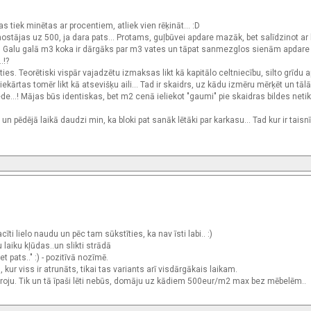
s tiek minētas ar procentiem, atliek vien rēķināt... :D
ostājas uz 500, ja dara pats... Protams, guļbūvei apdare mazāk, bet salīdzinot ar
utt... Galu galā m3 koka ir dārgāks par m3 vates un tāpat sanmezglos sienām apdare
.!?
ies. Teorētiski vispār vajadzētu izmaksas likt kā kapitālo celtniecību, silto grīdu 
 iekārtas tomēr likt kā atsevišķu aili... Tad ir skaidrs, uz kādu izmēru mērķēt un tāl
ede...! Mājas būs identiskas, bet m2 cenā ieliekot "gaumi" pie skaidras bildes netikt
n pēdējā laikā daudzi min, ka bloki pat sanāk lētāki par karkasu... Tad kur ir taisnī
i lielo naudu un pēc tam sūkstīties, ka nav īsti labi.. :)
 laiku kļūdas..un slikti strādā
t pats.." :) - pozitīvā nozīmē.
kur viss ir atrunāts, tikai tas variants arī visdārgākais laikam.
ostroju. Tik un tā īpaši lēti nebūs, domāju uz kādiem 500eur/m2 max bez mēbelēm..