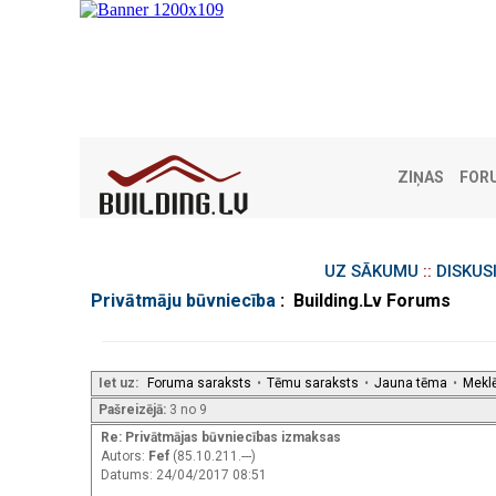
ZIŅAS
FOR
UZ SĀKUMU
::
DISKUS
Privātmāju būvniecība
: Building.Lv Forums
Iet uz:
Foruma saraksts
•
Tēmu saraksts
•
Jauna tēma
•
Mekl
Pašreizējā:
3 no 9
Re: Privātmājas būvniecības izmaksas
Autors:
Fef
(85.10.211.---)
Datums: 24/04/2017 08:51