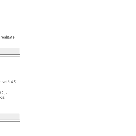
 realitāte.
divatā 4,5
āciju
būs