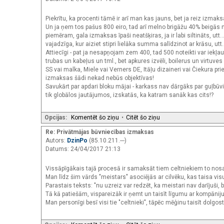
Piekrītu, ka procenti tāmē ir arī man kas jauns, bet ja reiz izmaksa
Un ja ņem tos pašus 800 eiro, tad arī melno brigāžu 40% beigās n
piemēram, gala izmaksas īpaši neatšķiras, ja ir labi siltināts, 
vajadzīga, kur aiziet stipri lielāka summa salīdzinot ar krāsu, utt..
Attiecīgi - pat ja nesapņojam zem 400, tad 500 noteikti var iekļaut
trubas un kabeļus un tml., bet apkures izvēli, boilerus un virtuves
SS vai malka, Miele vai Verners DE, Itāļu dizaineri vai Čiekura pri
izmaksas šādi nekad nebūs objektīvas!
Savukārt par apdari bloku mājai - karkass nav dārgāks par guļbūvi u
tik globālos jautājumos, izskatās, ka katram sanāk kas cits!?
Opcijas:
Komentēt šo ziņu
•
Citēt šo ziņu
Re: Privātmājas būvniecības izmaksas
Autors:
DzinPo
(85.10.211.---)
Datums: 24/04/2017 21:13
Vissāpīgākais tajā procesā ir samaksāt tiem celtniekiem to nosacīt
Man līdz šim vārds "meistars" asociējās ar cilvēku, kas taisa visu
Parastais teksts: "nu uzreiz var redzēt, ka meistari nav darījuši, be
Tā kā patiešām, vispareizāk ir ņemt un taisīt līgumu ar kompāniju, 
Man personīgi besī visi tie "celtnieki", tāpēc mēģinu taisīt dolg