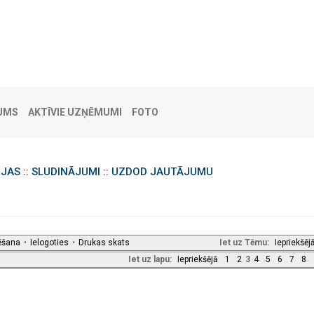
UMS
AKTĪVIE UZŅĒMUMI
FOTO
IJAS
::
SLUDINĀJUMI
::
UZDOD JAUTĀJUMU
ēšana
•
Ielogoties
•
Drukas skats
Iet uz Tēmu:
Iepriekšēj
Iet uz lapu:
Iepriekšējā
1
2
3
4
5
6
7
8