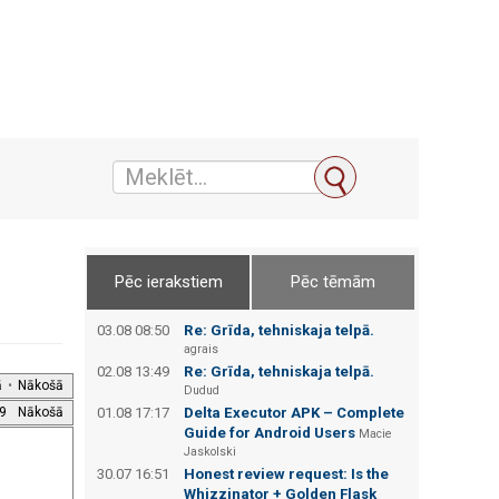
Pēc ierakstiem
Pēc tēmām
03.08 08:50
Re: Grīda, tehniskaja telpā.
agrais
02.08 13:49
Re: Grīda, tehniskaja telpā.
ā
•
Nākošā
Dudud
9
Nākošā
01.08 17:17
Delta Executor APK – Complete
Guide for Android Users
Macie
Jaskolski
30.07 16:51
Honest review request: Is the
Whizzinator + Golden Flask