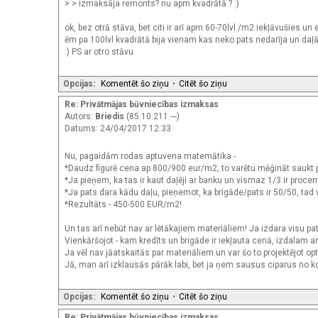
> > izmaksāja remonts? nu apm kvadrātā ? :)
ok, bez otrā stāva, bet citi ir arī apm 60-70lvl /m2 iekļāvušies un
ēm pa 100lvl kvadrātā bija vienam kas neko pats nedarīja un daļā v
:) PS ar otro stāvu
Opcijas:
Komentēt šo ziņu
•
Citēt šo ziņu
Re: Privātmājas būvniecības izmaksas
Autors:
Briedis
(85.10.211.---)
Datums: 24/04/2017 12:33
Nu, pagaidām rodas aptuvena matemātika -
*Daudz figurē cena ap 800/900 eur/m2, to varētu mēģināt saukt p
*Ja pieņem, ka tas ir kaut daļēji ar banku un vismaz 1/3 ir proce
*Ja pats dara kādu daļu, pieņemot, ka brigāde/pats ir 50/50, tad
*Rezultāts - 450-500 EUR/m2!
Un tas arī nebūt nav ar lētākajiem materiāliem! Ja izdara visu pat
Vienkāršojot - kam kredīts un brigāde ir iekļauta cenā, izdalam ar
Ja vēl nav jāatskaitās par materiāliem un var šo to projektējot opti
Jā, man arī izklausās pārāk labi, bet ja ņem sausus ciparus no 
Opcijas:
Komentēt šo ziņu
•
Citēt šo ziņu
Re: Privātmājas būvniecības izmaksas