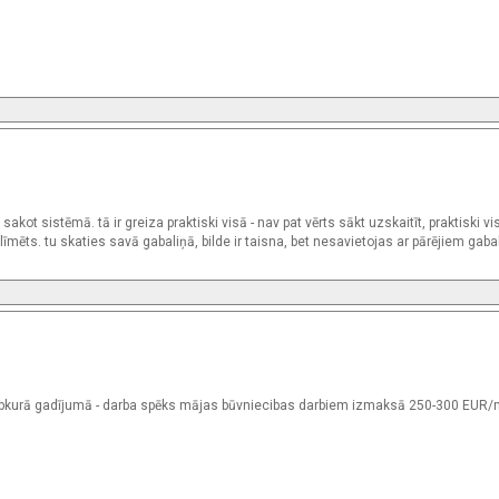
kot sistēmā. tā ir greiza praktiski visā - nav pat vērts sākt uzskaitīt, praktiski vi
īmēts. tu skaties savā gabaliņā, bilde ir taisna, bet nesavietojas ar pārējiem gaba
t, jebkurā gadījumā - darba spēks mājas būvniecibas darbiem izmaksā 250-300 EUR