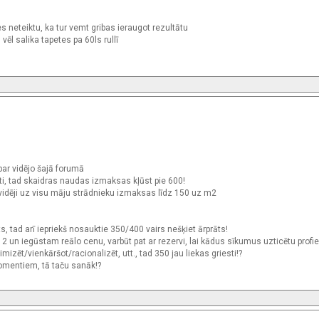
 es neteiktu, ka tur vemt gribas ieraugot rezultātu
ēl salika tapetes pa 60ls rullī
ar vidējo šajā forumā
nti, tad skaidras naudas izmaksas kļūst pie 600!
 vidēji uz visu māju strādnieku izmaksas līdz 150 uz m2
s, tad arī iepriekš nosauktie 350/400 vairs nešķiet ārprāts!
 2 un iegūstam reālo cenu, varbūt pat ar rezervi, lai kādus sīkumus uzticētu profie
mizēt/vienkāršot/racionalizēt, utt., tad 350 jau liekas griesti!?
komentiem, tā taču sanāk!?