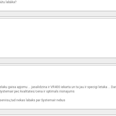
būtu labāka?
laku gaisa apjomu ... jasalidzina ir VR400 iekarta un ta jau ir specigi letaka ... D
 Systemair pec kvalitates/cena ir optimals risinajums
u servisu,tad nekas labaks par Systemair nebus