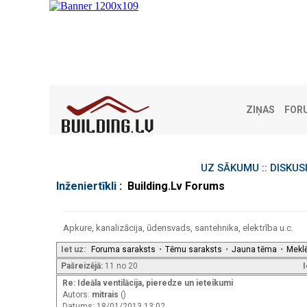
ZIŅAS
FOR
UZ SĀKUMU
::
DISKUS
Inženiertīkli
: Building.Lv Forums
Apkure, kanalizācija, ūdensvads, santehnika, elektrība u.c.
Iet uz:
Foruma saraksts
•
Tēmu saraksts
•
Jauna tēma
•
Mekl
Pašreizējā:
11 no 20
I
Re: Ideāla ventilācija, pieredze un ieteikumi
Autors:
mitrais
()
Datums: 18/01/2013 13:02