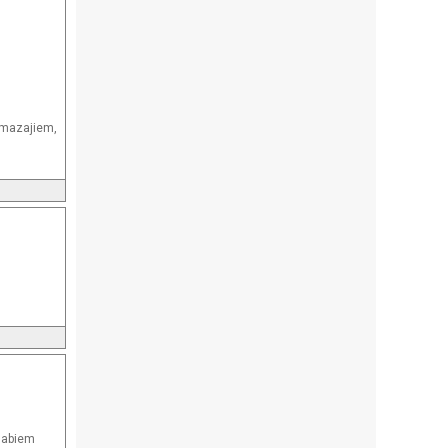
m mazajiem,
 abiem