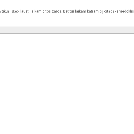
ikuši šķēpi lausti laikam citos zaros. Bet tur laikam katram bij citādāks viedoklis 
.