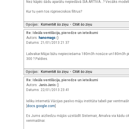
Nez kāpēc šādu aparātu nepiedāvā SIA ARTIVA...? Vecāks model
Kur tu ņem tos rūpnieciskos filtrus?
Opcijas:
Komentēt šo ziņu
•
Citēt šo ziņu
Re: Ideāla ventilācija, pieredze un ieteikumi
Autors:
hanomags
()
Datums: 21/01/2013 21:37
Labvakar.Mājai būtu nepieciešama 180m3h nosūce un180m3h pie
300 ?.Paldies.
Opcijas:
Komentēt šo ziņu
•
Citēt šo ziņu
Re: Ideāla ventilācija, pieredze un ieteikumi
Autors:
JanisJanis
()
Datums: 22/01/2013 23:41
Ieliku internetā Vācijas pasīvo māju institūta tabeli par ventmaš
[
docs.google.com
]
Es Jums aizliedzu mājās uzstādīt Sistemair, Amalva via kādu cit
venmašīnai.