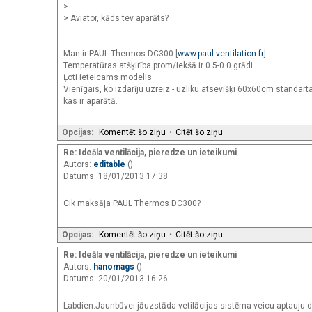
>
> Aviator, kāds tev aparāts?
Man ir PAUL Thermos DC300 [
www.paul-ventilation.fr
]
Temperatūras atšķirība prom/iekšā ir 0.5-0.0 grādi
Ļoti ieteicams modelis.
Vienīgais, ko izdarīju uzreiz - uzliku atsevišķi 60x60cm standart
kas ir aparātā.
Opcijas:
Komentēt šo ziņu
•
Citēt šo ziņu
Re: Ideāla ventilācija, pieredze un ieteikumi
Autors:
editable
()
Datums: 18/01/2013 17:38
Cik maksāja PAUL Thermos DC300?
Opcijas:
Komentēt šo ziņu
•
Citēt šo ziņu
Re: Ideāla ventilācija, pieredze un ieteikumi
Autors:
hanomags
()
Datums: 20/01/2013 16:26
Labdien.Jaunbūvei jāuzstāda vetilācijas sistēma veicu aptauj