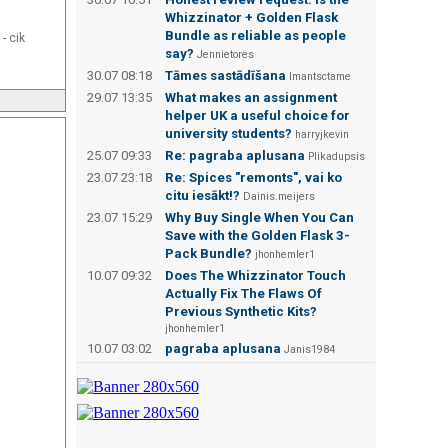
Whizzinator + Golden Flask
Bundle as reliable as people
- cik
say?
Jennietores
30.07 08:18
Tāmes sastādīšana
Imantsctame
29.07 13:35
What makes an assignment
helper UK a useful choice for
university students?
harryjkevin
25.07 09:33
Re: pagraba aplusana
Plikadupsis
23.07 23:18
Re: Spices "remonts", vai ko
citu iesākt!?
Dainis.meijers
23.07 15:29
Why Buy Single When You Can
Save with the Golden Flask 3-
Pack Bundle?
jhonhemler1
10.07 09:32
Does The Whizzinator Touch
Actually Fix The Flaws Of
Previous Synthetic Kits?
jhonhemler1
10.07 03:02
pagraba aplusana
Janis1984