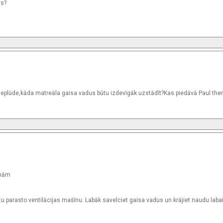
is?
plūde,kāda matreāla gaisa vadus būtu izdevīgāk uzstādīt?Kas piedāvā Paul th
īnām
u parasto ventilācijas mašīnu. Labāk savelciet gaisa vadus un krājiet naudu laba