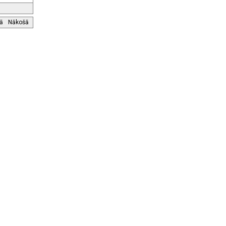
jā
Nākošā