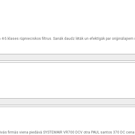
a 4-5.klases rūpnieciskos filtrus. Sanāk daudz lētāk un efektīgāk par oriģinālajie
u divās firmās viena piedāvā SYSTEMAIR VR700 DCV otra PAUL santos 370 DC cena