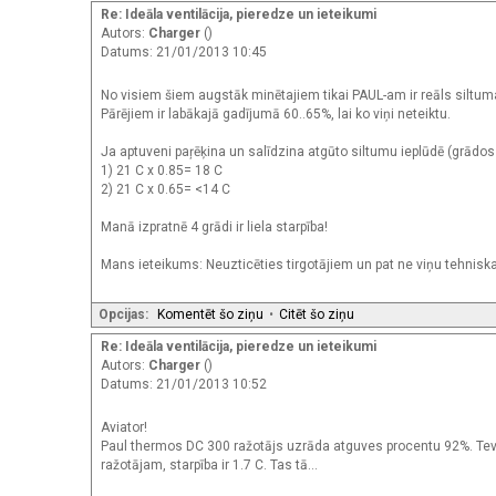
Re: Ideāla ventilācija, pieredze un ieteikumi
Autors:
Charger
()
Datums: 21/01/2013 10:45
No visiem šiem augstāk minētajiem tikai PAUL-am ir reāls siltum
Pārējiem ir labākajā gadījumā 60..65%, lai ko viņi neteiktu.
Ja aptuveni paŗēķina un salīdzina atgūto siltumu ieplūdē (grādos 
1) 21 C x 0.85= 18 C
2) 21 C x 0.65= <14 C
Manā izpratnē 4 grādi ir liela starpība!
Mans ieteikums: Neuzticēties tirgotājiem un pat ne viņu tehniskajām
Opcijas:
Komentēt šo ziņu
•
Citēt šo ziņu
Re: Ideāla ventilācija, pieredze un ieteikumi
Autors:
Charger
()
Datums: 21/01/2013 10:52
Aviator!
Paul thermos DC 300 ražotājs uzrāda atguves procentu 92%. Tev pa
ražotājam, starpība ir 1.7 C. Tas tā...